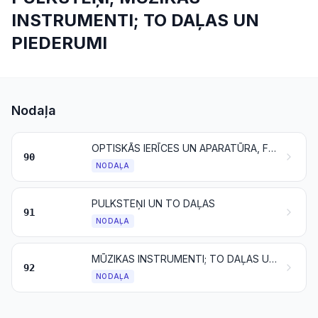
INSTRUMENTI; TO DAĻAS UN
PIEDERUMI
Nodaļa
OPTISKĀS IERĪCES UN APARATŪRA, FOTO UN KINO IERĪCES UN APARATŪRA, MĒRIERĪCES UN KONTROLIERĪCES UN APARATŪRA, PRECĪZIJAS INSTRUMENTI UN IEKĀRTAS, MEDICĪNAS UN ĶIRURĢISKI INSTRUMENTI UN APARATŪRA; TO DAĻAS UN PIEDERUMI
90
NODAĻA
PULKSTEŅI UN TO DAĻAS
91
NODAĻA
MŪZIKAS INSTRUMENTI; TO DAĻAS UN PIEDERUMI
92
NODAĻA