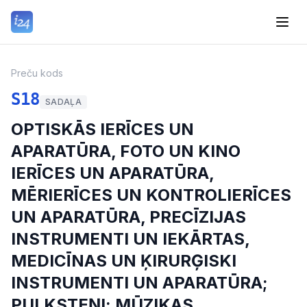
Preču kods
S18
SADAĻA
OPTISKĀS IERĪCES UN
APARATŪRA, FOTO UN KINO
IERĪCES UN APARATŪRA,
MĒRIERĪCES UN KONTROLIERĪCES
UN APARATŪRA, PRECĪZIJAS
INSTRUMENTI UN IEKĀRTAS,
MEDICĪNAS UN ĶIRURĢISKI
INSTRUMENTI UN APARATŪRA;
PULKSTEŅI; MŪZIKAS