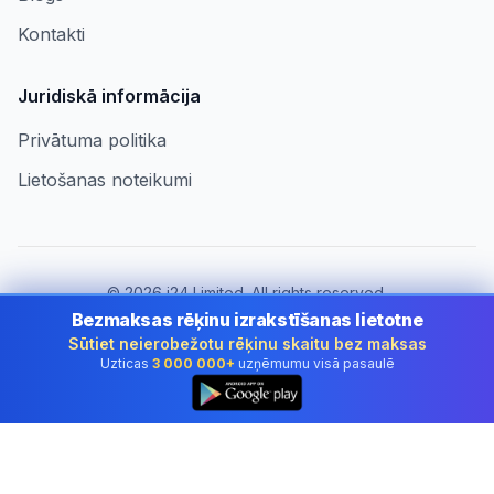
Kontakti
Juridiskā informācija
Privātuma politika
Lietošanas noteikumi
©
2026
i24 Limited. All rights reserved.
Uzņēmumiem Latvia
Bezmaksas rēķinu izrakstīšanas lietotne
Sūtiet neierobežotu rēķinu skaitu bez maksas
Mainīt valsti:
Latvia
Uzticas
3 000 000+
uzņēmumu visā pasaulē