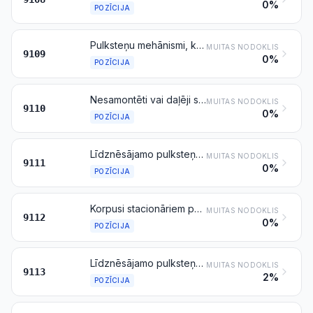
0%
POZĪCIJA
Pulksteņu mehānismi, kas nav līdznēsājami, sakomplektēti un samontēti
MUITAS NODOKLIS
9109
0%
POZĪCIJA
Nesamontēti vai daļēji samontēti sakomplektēti pulksteņmehānismi; nenokomplektēti stacionāro vai līdznēsājamo pulksteņu mehānismi, samontēti; pulksteņu vai rokas pulksteņu mehānismu sagataves
MUITAS NODOKLIS
9110
0%
POZĪCIJA
Līdznēsājamo pulksteņu korpusi un to daļas
MUITAS NODOKLIS
9111
0%
POZĪCIJA
Korpusi stacionāriem pulksteņiem un tamlīdzīgi korpusi citiem šās nodaļas izstrādājumiem un to daļas
MUITAS NODOKLIS
9112
0%
POZĪCIJA
Līdznēsājamo pulksteņu siksniņas, lentes, rokassprādzes un to daļas
MUITAS NODOKLIS
9113
2%
POZĪCIJA