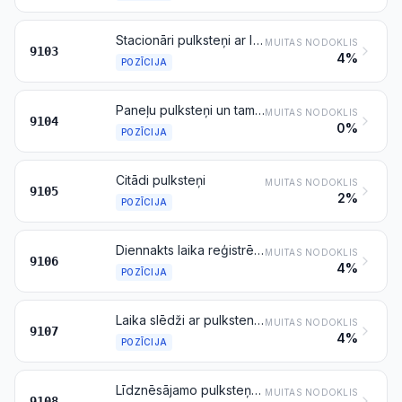
Stacionāri pulksteņi ar līdznēsājamo pulksteņu mehānismu, izņemot pozīcijas 9104 pulksteņus
MUITAS NODOKLIS
9103
4%
POZĪCIJA
Paneļu pulksteņi un tamlīdzīgi pulksteņi transportlīdzekļiem, gaisa kuģiem, kosmosa kuģiem vai kuģiem
MUITAS NODOKLIS
9104
0%
POZĪCIJA
Citādi pulksteņi
MUITAS NODOKLIS
9105
2%
POZĪCIJA
Diennakts laika reģistrēšanas un laika intervālu mērīšanas, reģistrēšanas vai uzrādīšanas aparāti, ar pulksteņa mehānismu vai sinhrono dzinēju (piemēram, darba laika reģistratori, datuma un laika reģistrēšanas ierīces)
MUITAS NODOKLIS
9106
4%
POZĪCIJA
Laika slēdži ar pulksteni, pulksteņa mehānismu vai sinhrono dzinēju
MUITAS NODOKLIS
9107
4%
POZĪCIJA
Līdznēsājamo pulksteņu mehānismi, sakomplektēti un samontēti
MUITAS NODOKLIS
9108