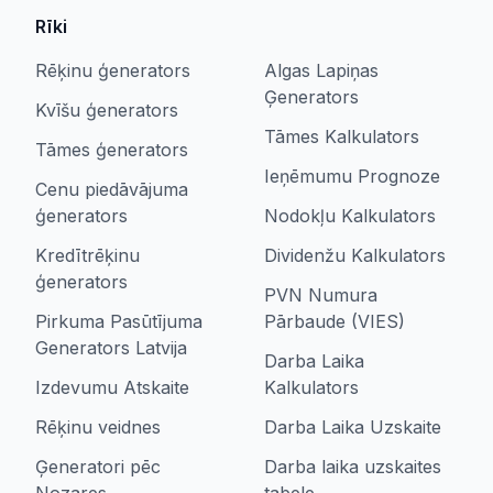
Rīki
Rēķinu ģenerators
Algas Lapiņas
Ģenerators
Kvīšu ģenerators
Tāmes Kalkulators
Tāmes ģenerators
Ieņēmumu Prognoze
Cenu piedāvājuma
ģenerators
Nodokļu Kalkulators
Kredītrēķinu
Dividenžu Kalkulators
ģenerators
PVN Numura
Pirkuma Pasūtījuma
Pārbaude (VIES)
Generators Latvija
Darba Laika
Izdevumu Atskaite
Kalkulators
Rēķinu veidnes
Darba Laika Uzskaite
Ģeneratori pēc
Darba laika uzskaites