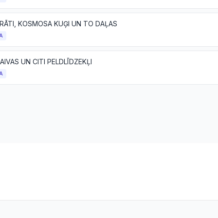
ARĀTI, KOSMOSA KUĢI UN TO DAĻAS
A
LAIVAS UN CITI PELDLĪDZEKĻI
A