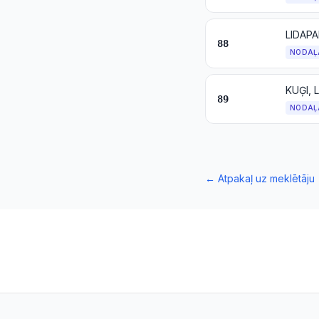
LIDAP
88
NODAĻ
KUĢI, 
89
NODAĻ
←
Atpakaļ uz meklētāju