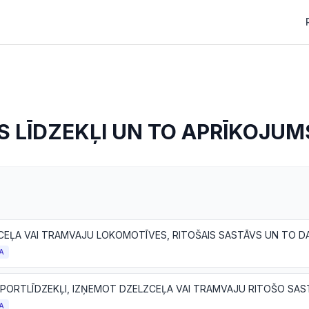
 LĪDZEKĻI UN TO APRĪKOJUM
A
A