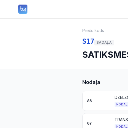
Preču kods
S17
SADAĻA
SATIKSMES
Nodaļa
86
NODAĻ
87
NODAĻ