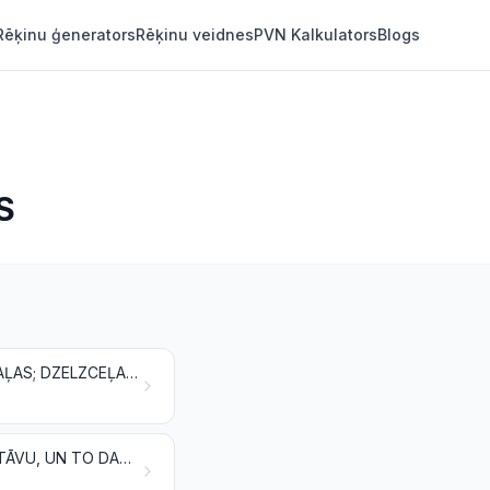
Rēķinu ģenerators
Rēķinu veidnes
PVN Kalkulators
Blogs
S
DZELZCEĻA VAI TRAMVAJU LOKOMOTĪVES, RITOŠAIS SASTĀVS UN TO DAĻAS; DZELZCEĻA VAI TRAMVAJU CEĻA APRĪKOJUMS UN TĀ DAĻAS; VISU VEIDU MEHĀNISKĀS (IESKAITOT ELEKTROMEHĀNISKĀS) SATIKSMES SIGNALIZĀCIJAS IEKĀRTAS
TRANSPORTLĪDZEKĻI, IZŅEMOT DZELZCEĻA VAI TRAMVAJU RITOŠO SASTĀVU, UN TO DAĻAS UN PIEDERUMI