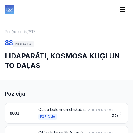
Preču kods
/
S17
88
NODAĻA
LIDAPARĀTI, KOSMOSA KUĢI UN
TO DAĻAS
Pozīcija
Gaisa baloni un dirižabļi; planieri, deltaplāni un citi bezmotora lidaparāti
MUITAS NODOKLIS
8801
2%
POZĪCIJA
Citādi lidaparāti (piemēram, helikopteri, lidmašīnas), izņemot pozīcijas 8806 bezpilota lidaparātus; kosmosa kuģi (ieskaitot mākslīgos pavadoņus) un suborbitālās un kosmiskās nesējraķetes