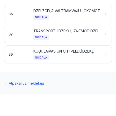
DZELZCEĻA VAI TRAMVAJU LOKOMOTĪVES, RITOŠAIS SASTĀVS UN TO DAĻAS; DZELZCEĻA VAI TRAMVAJU CEĻA APRĪKOJUMS UN TĀ DAĻAS; VISU VEIDU MEHĀNISKĀS (IESKAITOT ELEKTROMEHĀNISKĀS) SATIKSMES SIGNALIZĀCIJAS IEKĀRTAS
86
NODAĻA
TRANSPORTLĪDZEKĻI, IZŅEMOT DZELZCEĻA VAI TRAMVAJU RITOŠO SASTĀVU, UN TO DAĻAS UN PIEDERUMI
87
NODAĻA
KUĢI, LAIVAS UN CITI PELDLĪDZEKĻI
89
NODAĻA
←
Atpakaļ uz meklētāju