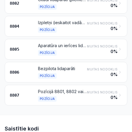
MUITAS NODOKLIS
8802
0%
POZĪCIJA
Izpletņi (ieskaitot vadāmus izpletņus un paraplānus) un rotējošos izpletņus; to daļas un piederumi
MUITAS NODOKLIS
8804
0%
POZĪCIJA
Aparatūra un ierīces lidaparātu palaišanai; ierīces lidaparātu uztveršanai uz klāja un tamlīdzīgs aprīkojums; lidotāju zemes trenažieri; iepriekš minēto izstrādājumu daļas
MUITAS NODOKLIS
8805
0%
POZĪCIJA
Bezpilota lidaparāti
MUITAS NODOKLIS
8806
0%
POZĪCIJA
Pozīcijā 8801, 8802 vai 8806 minēto izstrādājumu daļas
MUITAS NODOKLIS
8807
0%
POZĪCIJA
Saistītie kodi