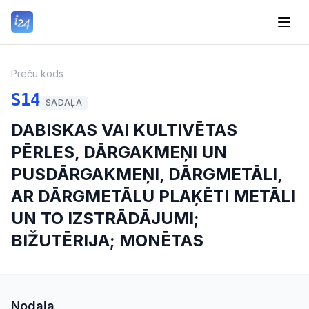
Preču kods
S14
SADAĻA
DABISKAS VAI KULTIVĒTAS
PĒRLES, DĀRGAKMEŅI UN
PUSDĀRGAKMEŅI, DĀRGMETĀLI,
AR DĀRGMETĀLU PLAĶĒTI METĀLI
UN TO IZSTRĀDĀJUMI;
BIŽUTĒRIJA; MONĒTAS
Nodaļa