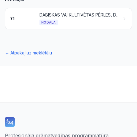
DABISKAS VAI KULTIVĒTAS PĒRLES, DĀRGAKMEŅI UN PUSDĀRGAKMEŅI, DĀRGMETĀLI, AR DĀRGMETĀLU PLAĶĒTI METĀLI UN TO IZSTRĀDĀJUMI; BIŽUTĒRIJA; MONĒTAS
71
NODAĻA
←
Atpakaļ uz meklētāju
Profesionāla grāmatvedības programmatūra,