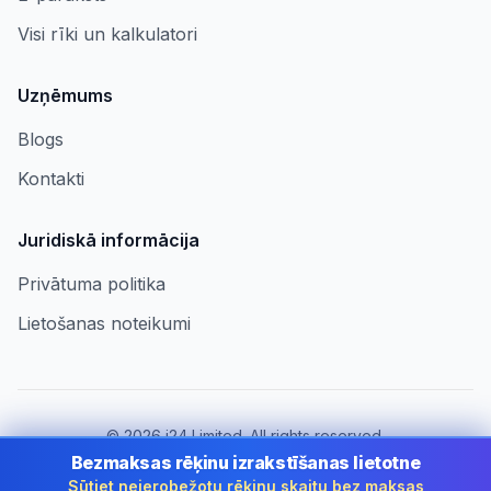
Visi rīki un kalkulatori
Uzņēmums
Blogs
Kontakti
Juridiskā informācija
Privātuma politika
Lietošanas noteikumi
©
2026
i24 Limited. All rights reserved.
Uzņēmumiem Latvia
Bezmaksas rēķinu izrakstīšanas lietotne
Sūtiet neierobežotu rēķinu skaitu bez maksas
Mainīt valsti:
Latvia