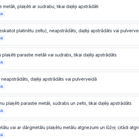
e metāli, plaķēti ar sudrabu, tikai daļēji apstrādāti
JA
ieskaitot platinētu zeltu), neapstrādāts, daļēji apstrādāts vai pulverv
JA
u plaķēti parastie metāli vai sudrabs, tikai daļēji apstrādāts
JA
, neapstrādāts, daļēji apstrādāts vai pulverveidā
JA
īnu plaķēti parastie metāli, sudrabs un zelts, tikai daļēji apstrādāts
JA
JA