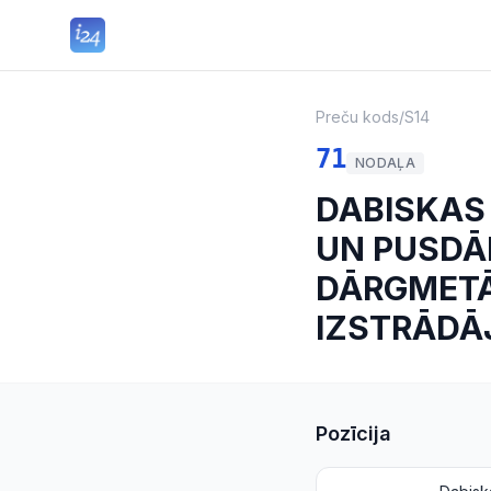
Preču kods
/
S14
71
NODAĻA
DABISKAS 
UN PUSDĀ
DĀRGMETĀ
IZSTRĀDĀJ
Pozīcija