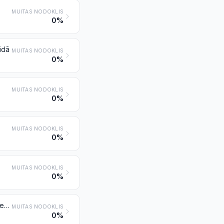
MUITAS NODOKLIS
0%
eidā
MUITAS NODOKLIS
0%
MUITAS NODOKLIS
0%
MUITAS NODOKLIS
0%
MUITAS NODOKLIS
0%
Dārgmetālu vai ar dārgmetālu plaķētu metālu atgriezumi un lūžņi; citādi atgriezumi un lūžņi, kas satur dārgmetālus vai dārgmetālu savienojumus un kurus izmanto galvenokārt dārgmetālu reģenerēšanai, izņemot preces, kas minētas pozīcijā 8549
MUITAS NODOKLIS
0%