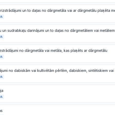
JA
JA
izstrādājumi no dārgmetāla vai metāla, kas plaķēts ar dārgmetālu
JA
JA
ija
JA
as