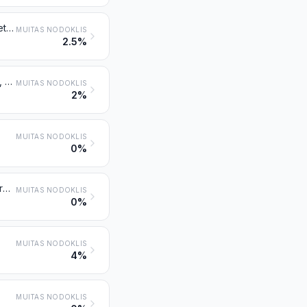
Juvelierizstrādājumi un to daļas no dārgmetāla vai ar dārgmetālu plaķēta metāla
MUITAS NODOKLIS
2.5%
Zeltkaļu un sudrabkaļu darinājumi un to daļas no dārgmetāliem vai metāliem, kas plaķēti ar dārgmetāliem
MUITAS NODOKLIS
2%
MUITAS NODOKLIS
0%
Izstrādājumi no dabiskām vai kultivētām pērlēm, dabiskiem, sintētiskiem vai reģenerētiem dārgakmeņiem vai pusdārgakmeņiem
MUITAS NODOKLIS
0%
MUITAS NODOKLIS
4%
MUITAS NODOKLIS