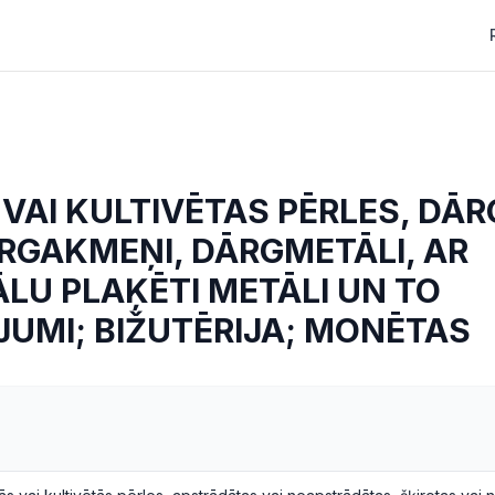
VAI KULTIVĒTAS PĒRLES, DĀ
RGAKMEŅI, DĀRGMETĀLI, AR
LU PLAĶĒTI METĀLI UN TO
UMI; BIŽUTĒRIJA; MONĒTAS