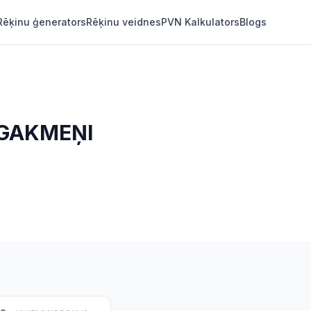
Rēķinu ģenerators
Rēķinu veidnes
PVN Kalkulators
Blogs
RGAKMEŅI