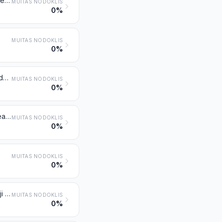
Dabiskās vai kultivētās pērles, apstrādātas vai neapstrādātas, šķirotas vai nešķirotas, bet nesavērtas, neiestrādātas un neiestiprinātas; dabiskās vai kultivētās pērles, nešķirotas, uz laiku savērtas ērtākai transportēšanai
MUITAS NODOKLIS
0%
MUITAS NODOKLIS
0%
Dārgakmeņi (izņemot dimantus) un pusdārgakmeņi, apstrādāti vai neapstrādāti, šķiroti vai nešķiroti, bet nesavērti, neiedarināti un nenostiprināti; nešķiroti dārgakmeņi (izņemot dimantus) un pusdārgakmeņi, uz laiku savērti ērtākai transportēšanai
MUITAS NODOKLIS
0%
Sintētiskie vai reģenerētie dārgakmeņi un pusdārgakmeņi, apstrādāti vai neapstrādāti, šķiroti vai nešķiroti, bet nesavērti, neiedarināti un nenostiprināti; nešķiroti sintētiskie vai reģenerētie dārgakmeņi un pusdārgakmeņi, uz laiku savērti ērtākai transportēšanai
MUITAS NODOKLIS
0%
MUITAS NODOKLIS
0%
Sudrabs (ieskaitot ar zeltu vai platīnu pārklātu sudrabu), neapstrādāts, daļēji apstrādāts vai pulverveidā
MUITAS NODOKLIS
0%