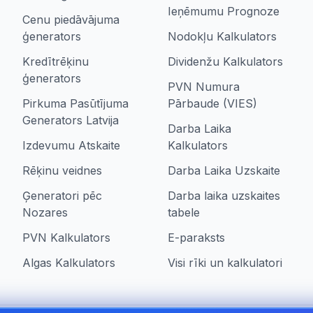
Ieņēmumu Prognoze
Cenu piedāvājuma
ģenerators
Nodokļu Kalkulators
Kredītrēķinu
Dividenžu Kalkulators
ģenerators
PVN Numura
Pirkuma Pasūtījuma
Pārbaude (VIES)
Generators Latvija
Darba Laika
Izdevumu Atskaite
Kalkulators
Rēķinu veidnes
Darba Laika Uzskaite
Ģeneratori pēc
Darba laika uzskaites
Nozares
tabele
PVN Kalkulators
E-paraksts
Algas Kalkulators
Visi rīki un kalkulatori