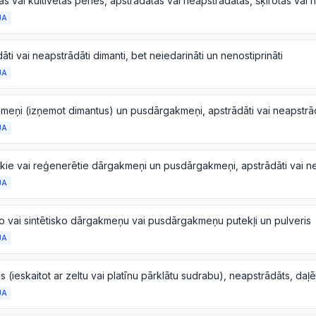
JA
āti vai neapstrādāti dimanti, bet neiedarināti un nenostiprināti
JA
JA
JA
o vai sintētisko dārgakmeņu vai pusdārgakmeņu putekļi un pulveris
JA
JA