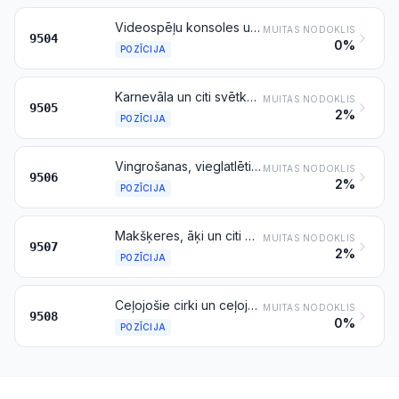
Videospēļu konsoles un iekārtas, galda vai istabas spēles, ieskaitot mehāniski darbināmas, biljarda galdi, īpaši galdi kazino spēlēm un automātiskas ķegļu iekārtas, izklaides iekārtas, ko darbina ar monētām, banknotēm, bankas kartēm, žetoniem vai citādiem maksāšanas līdzekļiem
MUITAS NODOKLIS
9504
0%
POZĪCIJA
Karnevāla un citi svētku un izklaides izstrādājumi, ieskaitot priekšmetus burvju mākslas un triku rādīšanai
MUITAS NODOKLIS
9505
2%
POZĪCIJA
Vingrošanas, vieglatlētikas, smagatlētikas, citu sporta veidu (ieskaitot galda tenisu), brīvā dabā spēlējamo spēļu rīki un inventārs, kas citur šajā nodaļā nav minēts; peldbaseini un rotaļu baseini
MUITAS NODOKLIS
9506
2%
POZĪCIJA
Makšķeres, āķi un citi makšķerēšanas rīki; zivju tīkliņi, tīkli taureņu ķeršanai un tamlīdzīgi tīkli; mānekļi putnu atlējumu veidā (izņemot pozīcijā 9208 vai 9705 minētos) un tamlīdzīgi medību vai šaušanas piederumi
MUITAS NODOKLIS
9507
2%
POZĪCIJA
Ceļojošie cirki un ceļojošās zvērnīcas; atrakciju parku atrakcijas un ūdens atrakciju parku atrakcijas; gadatirgu atrakcijas, ietverot šautuves; ceļojošie teātri
MUITAS NODOKLIS
9508
0%
POZĪCIJA