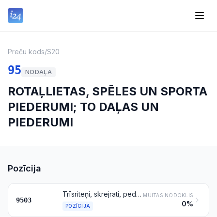
Preču kods
/
S20
95
NODAĻA
ROTAĻLIETAS, SPĒLES UN SPORTA
PIEDERUMI; TO DAĻAS UN
PIEDERUMI
Pozīcija
Trīsriteņi, skrejrati, pedāļautomobiļi un tamlīdzīgi rotaļu braucamrīki ar riteņiem; leļļu ratiņi; lelles; citas rotaļlietas; samazināti modeļi (“mērogā”) un tamlīdzīgi izklaidei paredzēti modeļi, kustīgi vai nekustīgi; visu veidu mozaīkmīklas
MUITAS NODOKLIS
9503
0%
POZĪCIJA