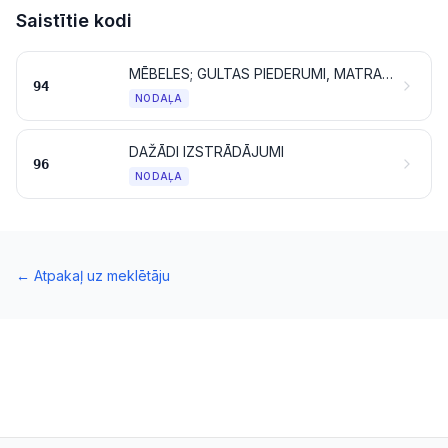
Saistītie kodi
MĒBELES; GULTAS PIEDERUMI, MATRAČI, MATRAČU PAMATI, POLSTERĒJUMI UN TAMLĪDZĪGI PILDĪTI MĀJAS APRĪKOJUMA IZSTRĀDĀJUMI; GAISMEKLI UN APGAISMES PIEDERUMI, KAS CITUR NAV MINĒTI UN IEKĻAUTI; IZGAISMOTAS IZKĀRTNES, TABLO UN TAMLĪDZĪGI IZSTRĀDĀJUMI; SALIEKAMĀS BŪVKONSTRUKCIJAS
94
NODAĻA
DAŽĀDI IZSTRĀDĀJUMI
96
NODAĻA
←
Atpakaļ uz meklētāju