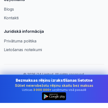
Blogs
Kontakti
Juridiskā informācija
Privātuma politika
Lietošanas noteikumi
©
2026
i24 Limited. All rights reserved.
Uzņēmumiem Latvia
Bezmaksas rēķinu izrakstīšanas lietotne
Sūtiet neierobežotu rēķinu skaitu bez maksas
Mainīt valsti:
Latvia
Uzticas
3 000 000+
uzņēmumu visā pasaulē