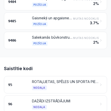
9404
2%
POZĪCIJA
Gaismekļi un apgaismes piederumi, ieskaitot prožektorus, starmešus un to daļas, kas citur nav minētas un iekļautas; izgaismotas izkārtnes, tablo un tamlīdzīgi izstrādājumi, kuros iemontēts stacionārs gaismas avots, to daļas, kas citur nav minētas
MUITAS NODOKLIS
9405
3.7%
POZĪCIJA
Saliekamās būvkonstrukcijas
MUITAS NODOKLIS
9406
2%
POZĪCIJA
Saistītie kodi
ROTAĻLIETAS, SPĒLES UN SPORTA PIEDERUMI; TO DAĻAS UN PIEDERUMI
95
NODAĻA
DAŽĀDI IZSTRĀDĀJUMI
96
NODAĻA