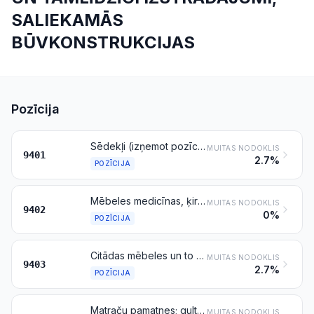
SALIEKAMĀS
BŪVKONSTRUKCIJAS
Pozīcija
Sēdekļi (izņemot pozīcijā 9402 minētos), arī par gultām pārveidojamie, un to daļas
MUITAS NODOKLIS
9401
2.7%
POZĪCIJA
Mēbeles medicīnas, ķirurģijas, zobārstniecības vai veterinārijas vajadzībām (piemēram, operāciju galdi, izmeklēšanas galdi, slimnīcu gultas ar mehāniskiem piederumiem, zobārstu krēsli); frizētavu krēsli un tamlīdzīgi krēsli, ko var grozīt, atgāzt un pacelt; iepriekš minēto izstrādājumu daļas
MUITAS NODOKLIS
9402
0%
POZĪCIJA
Citādas mēbeles un to daļas
MUITAS NODOKLIS
9403
2.7%
POZĪCIJA
Matraču pamatnes; gultas piederumi un tamlīdzīgi izstrādājumi (piemēram, matrači, segas, vatētas segas, dūnu segas, dīvānspilveni, pufi un spilveni) ar atsperēm vai pildīti ar jebkuru materiālu, vai no porainas gumijas vai plastmasas, arī apvilkti
MUITAS NODOKLIS