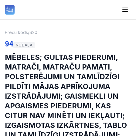
Preču kods
/
S20
94
NODAĻA
MĒBELES; GULTAS PIEDERUMI,
MATRAČI, MATRAČU PAMATI,
POLSTERĒJUMI UN TAMLĪDZĪGI
PILDĪTI MĀJAS APRĪKOJUMA
IZSTRĀDĀJUMI; GAISMEKLI UN
APGAISMES PIEDERUMI, KAS
CITUR NAV MINĒTI UN IEKĻAUTI;
IZGAISMOTAS IZKĀRTNES, TABLO
UN TAMLĪDZĪGI IZSTRĀDĀJUMI;