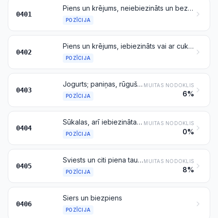
Piens un krējums, neiebiezināts un bez cukura vai cita saldinātāja piedevas
0401
POZĪCIJA
Piens un krējums, iebiezināts vai ar cukura vai citu saldinātāju piedevu
0402
POZĪCIJA
Jogurts; paniņas, rūgušpiens un krējums, kefīrs un citi fermentēti vai skābpiena produkti, arī iebiezināti vai ar cukura vai citu saldinātāju piedevu, vai aromatizēti, vai ar augļiem, riekstiem vai kakao
MUITAS NODOKLIS
0403
6%
POZĪCIJA
Sūkalas, arī iebiezinātas un ar cukura vai cita saldinātāja piedevu; produkti, kas satur dabiskās piena sastāvdaļas, arī ar cukura vai cita saldinātāja piedevu, kuri nav minēti vai iekļauti citur
MUITAS NODOKLIS
0404
0%
POZĪCIJA
Sviests un citi piena tauki; piena tauku pastas
MUITAS NODOKLIS
0405
8%
POZĪCIJA
Siers un biezpiens
0406
POZĪCIJA