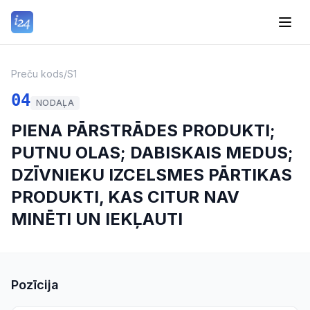
Preču kods
/
S1
04
NODAĻA
PIENA PĀRSTRĀDES PRODUKTI;
PUTNU OLAS; DABISKAIS MEDUS;
DZĪVNIEKU IZCELSMES PĀRTIKAS
PRODUKTI, KAS CITUR NAV
MINĒTI UN IEKĻAUTI
Pozīcija