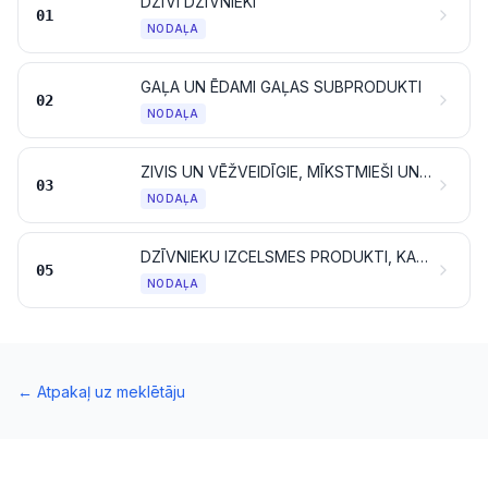
DZĪVI DZĪVNIEKI
01
NODAĻA
GAĻA UN ĒDAMI GAĻAS SUBPRODUKTI
02
NODAĻA
ZIVIS UN VĒŽVEIDĪGIE, MĪKSTMIEŠI UN CITI ŪDENS BEZMUGURKAULNIEKI
03
NODAĻA
DZĪVNIEKU IZCELSMES PRODUKTI, KAS CITUR NAV MINĒTI UN IEKĻAUTI
05
NODAĻA
←
Atpakaļ uz meklētāju