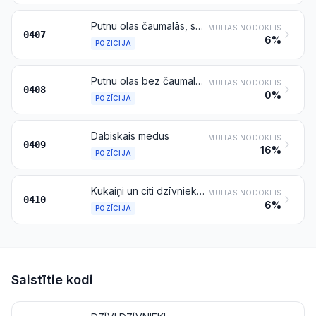
Putnu olas čaumalās, svaigas, konservētas vai pagatavotas
MUITAS NODOKLIS
0407
6%
POZĪCIJA
Putnu olas bez čaumalas un olu dzeltenumi, svaigi, žāvēti, pagatavoti, tvaicējot vai vārot ūdenī, formēti, saldēti vai citādi konservēti, arī ar cukura vai citu saldinātāju piedevu
MUITAS NODOKLIS
0408
0%
POZĪCIJA
Dabiskais medus
MUITAS NODOKLIS
0409
16%
POZĪCIJA
Kukaiņi un citi dzīvnieku izcelsmes pārtikas produkti, kas citur nav minēti vai iekļauti
MUITAS NODOKLIS
0410
6%
POZĪCIJA
Saistītie kodi