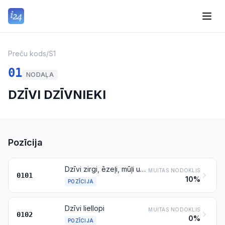
Preču kods
/
S1
01
NODAĻA
DZĪVI DZĪVNIEKI
Pozīcija
Dzīvi zirgi, ēzeļi, mūļi un zirgēzeļi
MUITAS NODOKLIS
0101
10%
POZĪCIJA
Dzīvi liellopi
MUITAS NODOKLIS
0102
0%
POZĪCIJA