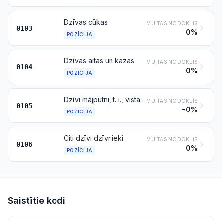
Dzīvas cūkas
MUITAS NODOKLIS
0103
0%
POZĪCIJA
Dzīvas aitas un kazas
MUITAS NODOKLIS
0104
0%
POZĪCIJA
Dzīvi mājputni, t. i., vistas, pīles, zosis, tītari un pērļu vistiņas
MUITAS NODOKLIS
0105
~0%
POZĪCIJA
Citi dzīvi dzīvnieki
MUITAS NODOKLIS
0106
0%
POZĪCIJA
Saistītie kodi