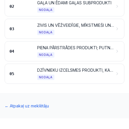
GAĻA UN ĒDAMI GAĻAS SUBPRODUKTI
02
NODAĻA
ZIVIS UN VĒŽVEIDĪGIE, MĪKSTMIEŠI UN CITI ŪDENS BEZMUGURKAULNIEKI
03
NODAĻA
PIENA PĀRSTRĀDES PRODUKTI; PUTNU OLAS; DABISKAIS MEDUS; DZĪVNIEKU IZCELSMES PĀRTIKAS PRODUKTI, KAS CITUR NAV MINĒTI UN IEKĻAUTI
04
NODAĻA
DZĪVNIEKU IZCELSMES PRODUKTI, KAS CITUR NAV MINĒTI UN IEKĻAUTI
05
NODAĻA
←
Atpakaļ uz meklētāju