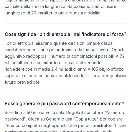
casuale della stessa lunghezza. Raccomandiamo di usare
lunghezze di 20 caratteri o più in questa modalità.
Cosa significa "bit di entropia" nell'indicatore di forza?
I bit di entropia misurano quante decisioni binarie casuali
sarebbero necessarie per indovinare la tua password. Ogni bit
aggiuntivo raddoppia il numero di combinazioni possibili. A 72
bit, un attacco a un miliardo di tentativi al secondo
richiederebbe in media 2,4 miliardi di anni. A 105 bit, lo sforzo
supera le risorse computazionali totali della Terra per qualsiasi
futuro prevedibile.
Posso generare più password contemporaneamente?
Sì — fino a 50 in una volta sola. Regola il contatore "Numero di
password", clicca su Genera e usa "Copia tutte" per copiare
l'elenco completo negli appunti. Utile per amministratori IT che
gestiscono account multipli, sviluppatori o per chi vuole