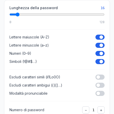
Lunghezza della password
16
8
128
Lettere maiuscole (A–Z)
Lettere minuscole (a–z)
Numeri (0–9)
Simboli (!@#$…)
Escludi caratteri simili (il1Lo0O)
Escludi caratteri ambigui ({}[]…)
Modalità pronunciabile
−
+
Numero di password
1