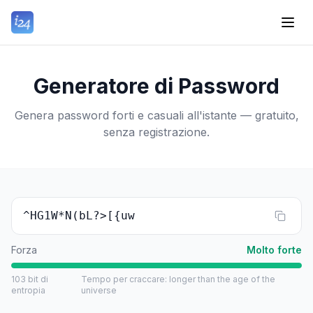
Generatore di Password
Genera password forti e casuali all'istante — gratuito,
senza registrazione.
^HG1W*N(bL?>[{uw
Forza
Molto forte
103
bit di
Tempo per craccare
:
longer than the age of the
entropia
universe