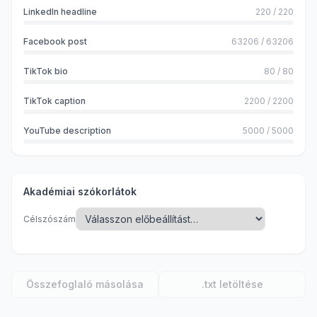
LinkedIn headline
220
/
220
Facebook post
63206
/
63206
TikTok bio
80
/
80
TikTok caption
2200
/
2200
YouTube description
5000
/
5000
Akadémiai szókorlátok
Célszószám
Összefoglaló másolása
.txt letöltése