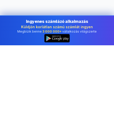
Ingyenes számlázó alkalmazás
Küldjön korlátlan számú számlát ingyen
Megbízik benne
3 000 000+
vállalkozás világszerte
👆
Ingyenes szószámláló Magyarországnak