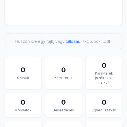
Húzzon ide egy fájlt, vagy
tallózás
(.txt, .docx, .pdf)
0
0
0
Karakterek
Szavak
Karakterek
(szóközök
nélkül)
0
0
0
Mondatok
Bekezdések
Egyedi szavak