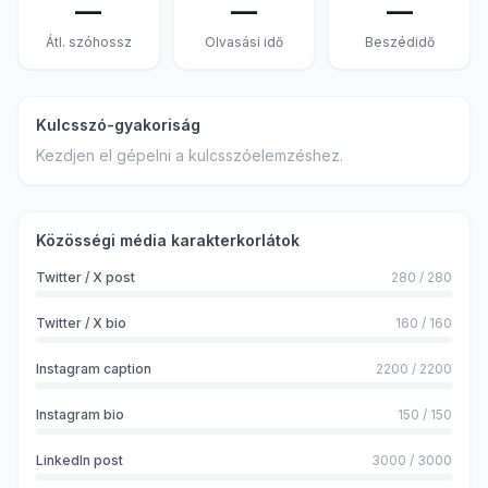
—
—
—
Átl. szóhossz
Olvasási idő
Beszédidő
Kulcsszó-gyakoriság
Kezdjen el gépelni a kulcsszóelemzéshez.
Közösségi média karakterkorlátok
Twitter / X post
280
/
280
Twitter / X bio
160
/
160
Instagram caption
2200
/
2200
Instagram bio
150
/
150
LinkedIn post
3000
/
3000