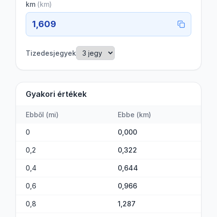
km
(
km
)
1,609
Tizedesjegyek
Gyakori értékek
Ebből
(
mi
)
Ebbe
(
km
)
0
0,000
0,2
0,322
0,4
0,644
0,6
0,966
0,8
1,287