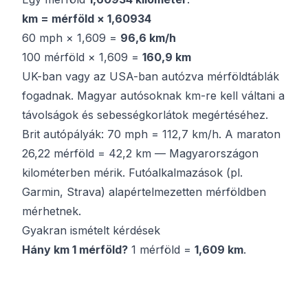
km = mérföld × 1,60934
60 mph × 1,609 =
96,6 km/h
100 mérföld × 1,609 =
160,9 km
UK-ban vagy az USA-ban autózva mérföldtáblák
fogadnak. Magyar autósoknak km-re kell váltani a
távolságok és sebességkorlátok megértéséhez.
Brit autópályák: 70 mph = 112,7 km/h. A maraton
26,22 mérföld = 42,2 km — Magyarországon
kilométerben mérik. Futóalkalmazások (pl.
Garmin, Strava) alapértelmezetten mérföldben
mérhetnek.
Gyakran ismételt kérdések
Hány km 1 mérföld?
1 mérföld =
1,609 km
.