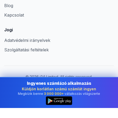
Blog
Kapcsolat
Jogi
Adatvédelmi irányelvek
Szolgáltatási feltételek
©
2026
i24 Limited. All rights reserved.
Vállalkozások számára Hungary területén
Ingyenes számlázó alkalmazás
Küldjön korlátlan számú számlát ingyen
Ország módosítása:
Hungary
Megbízik benne
3 000 000+
vállalkozás világszerte