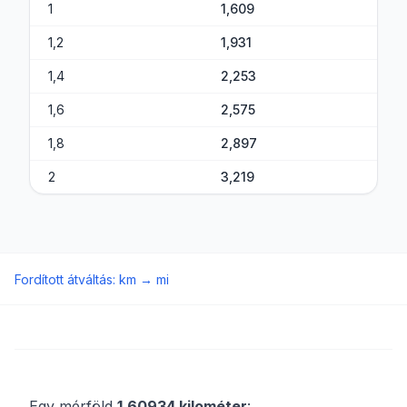
1
1,609
1,2
1,931
1,4
2,253
1,6
2,575
1,8
2,897
2
3,219
Fordított átváltás
:
km
→
mi
Egy mérföld
1,60934 kilométer
: