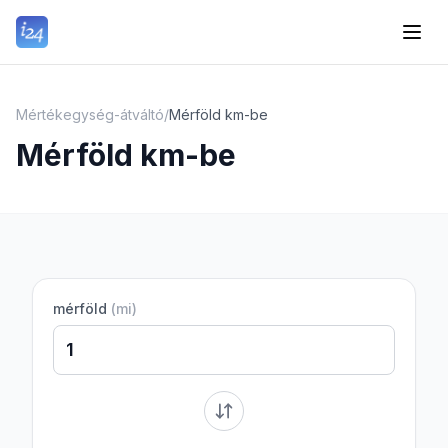
Mértékegység-átváltó
/
Mérföld km-be
Mérföld km-be
mérföld
(
mi
)