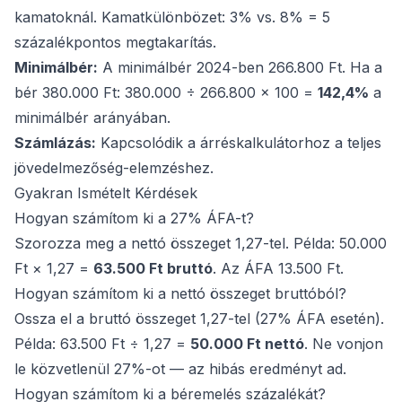
kamatoknál. Kamatkülönbözet: 3% vs. 8% = 5
százalékpontos megtakarítás.
Minimálbér:
A minimálbér 2024-ben 266.800 Ft. Ha a
bér 380.000 Ft: 380.000 ÷ 266.800 × 100 =
142,4%
a
minimálbér arányában.
Számlázás:
Kapcsolódik a
árréskalkulátorhoz
a teljes
jövedelmezőség-elemzéshez.
Gyakran Ismételt Kérdések
Hogyan számítom ki a 27% ÁFA-t?
Szorozza meg a nettó összeget 1,27-tel. Példa: 50.000
Ft × 1,27 =
63.500 Ft bruttó
. Az ÁFA 13.500 Ft.
Hogyan számítom ki a nettó összeget bruttóból?
Ossza el a bruttó összeget 1,27-tel (27% ÁFA esetén).
Példa: 63.500 Ft ÷ 1,27 =
50.000 Ft nettó
. Ne vonjon
le közvetlenül 27%-ot — az hibás eredményt ad.
Hogyan számítom ki a béremelés százalékát?