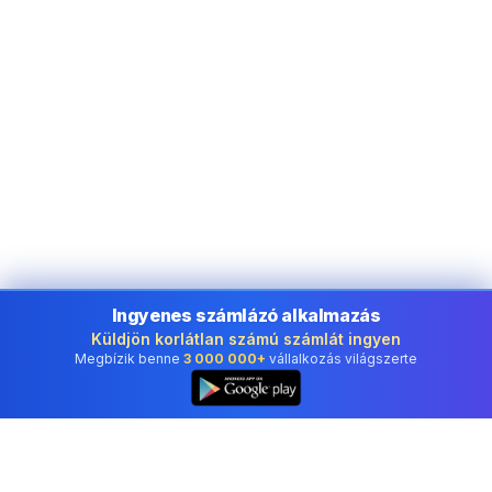
Ingyenes számlázó alkalmazás
Küldjön korlátlan számú számlát ingyen
Megbízik benne
3 000 000+
vállalkozás világszerte