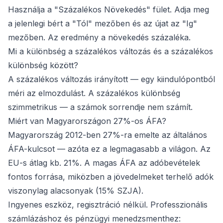
Használja a "Százalékos Növekedés" fület. Adja meg
a jelenlegi bért a "Tól" mezőben és az újat az "Ig"
mezőben. Az eredmény a növekedés százaléka.
Mi a különbség a százalékos változás és a százalékos
különbség között?
A százalékos változás irányított — egy kiindulópontból
méri az elmozdulást. A százalékos különbség
szimmetrikus — a számok sorrendje nem számít.
Miért van Magyarországon 27%-os ÁFA?
Magyarország 2012-ben 27%-ra emelte az általános
ÁFA-kulcsot — azóta ez a legmagasabb a világon. Az
EU-s átlag kb. 21%. A magas ÁFA az adóbevételek
fontos forrása, miközben a jövedelmeket terhelő adók
viszonylag alacsonyak (15% SZJA).
Ingyenes eszköz, regisztráció nélkül. Professzionális
számlázáshoz és pénzügyi menedzsmenthez: