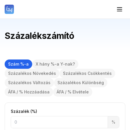
Százalékszámító
Szám %-a
X hány %-a Y-nak?
Százalékos Növekedés
Százalékos Csökkentés
Százalékos Változás
Százalékos Különbség
ÁFA / % Hozzáadása
ÁFA / % Elvétele
Százalék (%)
%