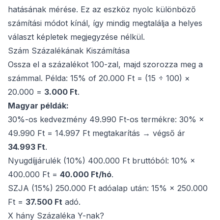
hatásának mérése. Ez az eszköz nyolc különböző
számítási módot kínál, így mindig megtalálja a helyes
választ képletek megjegyzése nélkül.
Szám Százalékának Kiszámítása
Ossza el a százalékot 100-zal, majd szorozza meg a
számmal. Példa: 15% of 20.000 Ft = (15 ÷ 100) ×
20.000 =
3.000 Ft
.
Magyar példák:
30%-os kedvezmény 49.990 Ft-os termékre: 30% ×
49.990 Ft = 14.997 Ft megtakarítás → végső ár
34.993 Ft
.
Nyugdíjjárulék (10%) 400.000 Ft bruttóból: 10% ×
400.000 Ft =
40.000 Ft/hó
.
SZJA (15%) 250.000 Ft adóalap után: 15% × 250.000
Ft =
37.500 Ft
adó.
X hány Százaléka Y-nak?