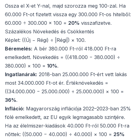
Ossza el X-et Y-nal, majd szorozza meg 100-zal. Ha
60.000 Ft-ot fizetett vissza egy 300.000 Ft-os hitelből:
60.000 ÷ 300.000 × 100 =
20%
visszafizetve.
Százalékos Növekedés és Csökkentés
Képlet: ((Új − Régi) ÷ |Régi|) × 100.
Béremelés:
A bér 380.000 Ft-ról 418.000 Ft-ra
emelkedett. Növekedés = ((418.000 − 380.000) ÷
380.000) × 100 =
10%
.
Ingatlanárak:
2018-ban 25.000.000 Ft-ért vett lakás
most 34.000.000 Ft-ot ér. Értéknövekedés =
((34.000.000 − 25.000.000) ÷ 25.000.000) × 100 =
36%
.
Infláció:
Magyarország inflációja 2022–2023-ban 25%
fölé emelkedett, az EU egyik legmagasabb szintjére.
Ha az élelmiszer-kiadások 40.000 Ft-ról 50.000 Ft-ra
nőttek: ((50.000 − 40.000) ÷ 40.000) × 100 =
25%