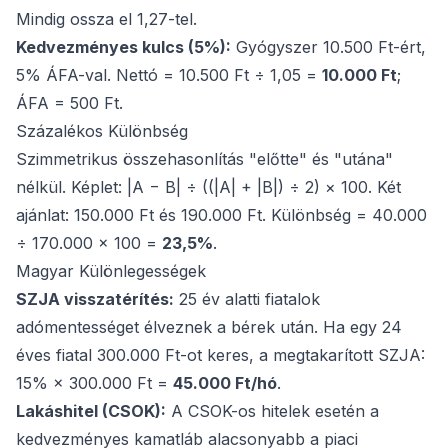
Mindig ossza el 1,27-tel.
Kedvezményes kulcs (5%):
Gyógyszer 10.500 Ft-ért,
5% ÁFA-val. Nettó = 10.500 Ft ÷ 1,05 =
10.000 Ft
;
ÁFA = 500 Ft.
Százalékos Különbség
Szimmetrikus összehasonlítás "előtte" és "utána"
nélkül. Képlet: |A − B| ÷ ((|A| + |B|) ÷ 2) × 100. Két
ajánlat: 150.000 Ft és 190.000 Ft. Különbség = 40.000
÷ 170.000 × 100 =
23,5%
.
Magyar Különlegességek
SZJA visszatérítés:
25 év alatti fiatalok
adómentességet élveznek a bérek után. Ha egy 24
éves fiatal 300.000 Ft-ot keres, a megtakarított SZJA:
15% × 300.000 Ft =
45.000 Ft/hó
.
Lakáshitel (CSOK):
A CSOK-os hitelek esetén a
kedvezményes kamatláb alacsonyabb a piaci