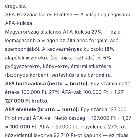
drágulás.
ÁFA Hozzáadása és Elvétele — A Világ Legmagasabb
ÁFA-kulcsa
Magyarország általános ÁFA-kulcsa
27%
— ez a
legmagasabb a világon az általános forgalmi adó
szempontjából. A kedvezményes kulcsok:
18%
alapélelmiszerekre (tej, tojás, liszt stb.) és
5%
gyógyszerekre, könyvekre, éttermi étkezésre
(bizonyos körben), sertéshúsra és baromfira.
ÁFA hozzáadása (nettó → bruttó):
Egy számla nettó
értéke 100.000 Ft. 27% ÁFA-val: 100.000 Ft × 1,27 =
127.000 Ft bruttó
.
ÁFA elvétele (bruttó → nettó):
Egy számla 127.000
Ft-ot mutat ÁFA-val. Nettó összeg = 127.000 Ft ÷ 1,27
=
100.000 Ft
; ÁFA = 27.000 Ft. Figyelem: a 27%-ot
közvetlenül levonva 92.710 Ft-ot kapunk — ez hibás.