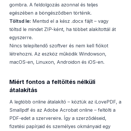
gombra. A feldolgozás azonnal és teljes
egészében a böngésződben történik.
Töltsd le:
Mentsd el a kész .docx fájlt – vagy
töltsd le mindet ZIP-ként, ha többet alakítottál át
egyszerre.
Nincs telepítendő szoftver és nem kell fiókot
létrehozni. Az eszköz működik Windowson,
macOS-en, Linuxon, Androidon és iOS-en.
Miért fontos a feltöltés nélküli
átalakítás
A legtöbb online átalakító – köztük az iLovePDF, a
Smallpdf és az Adobe Acrobat online – feltölti a
PDF-edet a szervereire. Így a szerződéseid,
fizetési papírjaid és személyes okmányaid egy