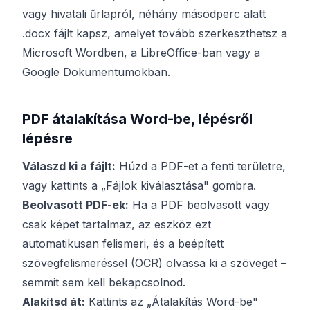
vagy hivatali űrlapról, néhány másodperc alatt
.docx fájlt kapsz, amelyet tovább szerkeszthetsz a
Microsoft Wordben, a LibreOffice-ban vagy a
Google Dokumentumokban.
PDF átalakítása Word-be, lépésről
lépésre
Válaszd ki a fájlt:
Húzd a PDF-et a fenti területre,
vagy kattints a „Fájlok kiválasztása" gombra.
Beolvasott PDF-ek:
Ha a PDF beolvasott vagy
csak képet tartalmaz, az eszköz ezt
automatikusan felismeri, és a beépített
szövegfelismeréssel (OCR) olvassa ki a szöveget –
semmit sem kell bekapcsolnod.
Alakítsd át:
Kattints az „Átalakítás Word-be"