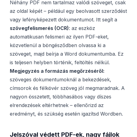
Néhány PDF nem tartalmaz valódi szöveget, csak
az oldal képét – például egy beolvasott szerződést
vagy lefényképezett dokumentumot. Itt segít a
szövegfelismerés (OCR)
: az eszköz
automatikusan felismeri az ilyen PDF-eket,
közvetlenül a böngésződben olvassa ki a
szöveget, majd beírja a Word dokumentumba. Ez
is teljesen helyben történik, feltöltés nélkül.
Megjegyzés a formázás megőrzéséről:
szöveges dokumentumoknál a bekezdések,
címsorok és félkövér szöveg jól megmaradnak. A
nagyon összetett, többhasábos vagy díszes
elrendezések eltérhetnek – ellenőrizd az
eredményt, és szükség esetén igazítsd Wordben.
Jelszóval védett PDF-ek, nagy fájlok