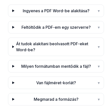
Ingyenes a PDF Word-be alakítása?
▾
Feltöltődik a PDF-em egy szerverre?
▾
Át tudok alakítani beolvasott PDF-eket
▾
Word-be?
Milyen formátumban mentődik a fájl?
▾
Van fájlméret-korlát?
▾
Megmarad a formázás?
▾