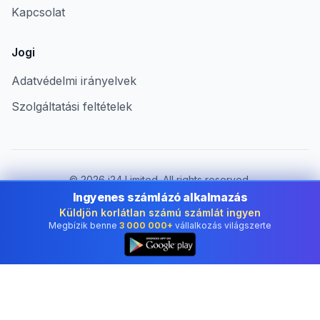
Kapcsolat
Jogi
Adatvédelmi irányelvek
Szolgáltatási feltételek
©
2026
i24 Limited. All rights reserved.
Vállalkozások számára Hungary területén
Ingyenes számlázó alkalmazás
Küldjön korlátlan számú számlát ingyen
Ország módosítása:
Hungary
Megbízik benne
3 000 000+
vállalkozás világszerte