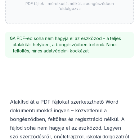
PDF fájlok – méretkorlát nélkül, a böngésződben
feldolgozva
🔒
A PDF-ed soha nem hagyja el az eszközöd – a teljes
átalakítás helyben, a böngésződben történik. Nincs
feltöltés, nincs adatvédelmi kockázat.
Alakítsd át a PDF fájlokat szerkeszthető Word
dokumentumokká ingyen – közvetlenül a
böngésződben, feltöltés és regisztráció nélkül. A
fájlod soha nem hagyja el az eszközöd. Legyen
szó szerződésről, önéletrajzról, iskolai dolgozatról