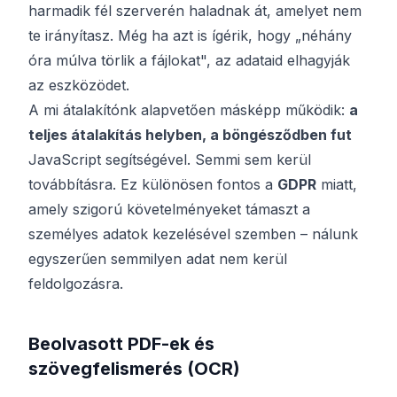
harmadik fél szerverén haladnak át, amelyet nem
te irányítasz. Még ha azt is ígérik, hogy „néhány
óra múlva törlik a fájlokat", az adataid elhagyják
az eszközödet.
A mi átalakítónk alapvetően másképp működik:
a
teljes átalakítás helyben, a böngésződben fut
JavaScript segítségével. Semmi sem kerül
továbbításra. Ez különösen fontos a
GDPR
miatt,
amely szigorú követelményeket támaszt a
személyes adatok kezelésével szemben – nálunk
egyszerűen semmilyen adat nem kerül
feldolgozásra.
Beolvasott PDF-ek és
szövegfelismerés (OCR)