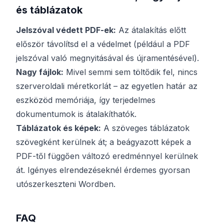
és táblázatok
Jelszóval védett PDF-ek:
Az átalakítás előtt
először távolítsd el a védelmet (például a PDF
jelszóval való megnyitásával és újramentésével).
Nagy fájlok:
Mivel semmi sem töltődik fel, nincs
szerveroldali méretkorlát – az egyetlen határ az
eszközöd memóriája, így terjedelmes
dokumentumok is átalakíthatók.
Táblázatok és képek:
A szöveges táblázatok
szövegként kerülnek át; a beágyazott képek a
PDF-től függően változó eredménnyel kerülnek
át. Igényes elrendezéseknél érdemes gyorsan
utószerkeszteni Wordben.
FAQ