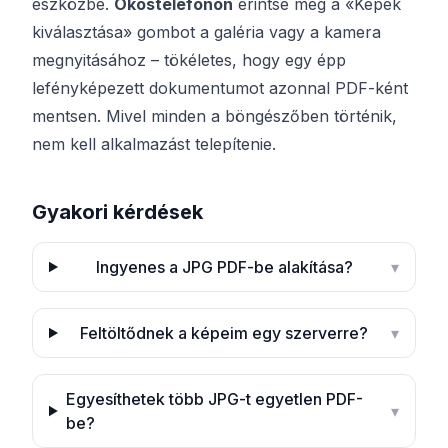
eszközbe.
Okostelefonon
érintse meg a «Képek
kiválasztása» gombot a galéria vagy a kamera
megnyitásához – tökéletes, hogy egy épp
lefényképezett dokumentumot azonnal PDF-ként
mentsen. Mivel minden a böngészőben történik,
nem kell alkalmazást telepítenie.
Gyakori kérdések
Ingyenes a JPG PDF-be alakítása?
▾
Feltöltődnek a képeim egy szerverre?
▾
Egyesíthetek több JPG-t egyetlen PDF-
▾
be?