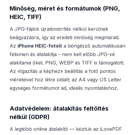
Minőség, méret és formátumok (PNG,
HEIC, TIFF)
A JPG-fájlok újratömörítés nélkül kerülnek
beágyazásra, így az eredeti minőség megmarad.
Az
iPhone HEIC-fotóit
a böngésző automatikusan
felismeri és átalakítja – nem kell előbb JPG-vé
alakítania őket. PNG, WEBP és TIFF is támogatott.
Az «Igazítás a képhez» beállítás a fotó pontos
méreteivel hoz létre oldalt; az A4 vagy US Letter
egységes formátumot ad, ideális nyomtatáshoz.
Adatvédelem: átalakítás feltöltés
nélkül (GDPR)
A legtöbb online átalakító — köztük az iLovePDF