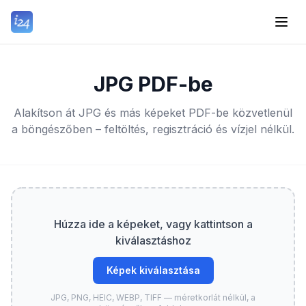
JPG PDF-be
Alakítson át JPG és más képeket PDF-be közvetlenül
a böngészőben – feltöltés, regisztráció és vízjel nélkül.
Húzza ide a képeket, vagy kattintson a
kiválasztáshoz
Képek kiválasztása
JPG, PNG, HEIC, WEBP, TIFF — méretkorlát nélkül, a