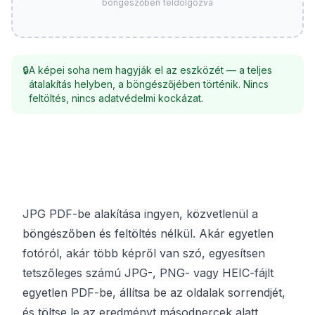
böngészőben feldolgozva
🔒
A képei soha nem hagyják el az eszközét — a teljes
átalakítás helyben, a böngészőjében történik. Nincs
feltöltés, nincs adatvédelmi kockázat.
JPG PDF-be alakítása ingyen, közvetlenül a
böngészőben és feltöltés nélkül. Akár egyetlen
fotóról, akár több képről van szó, egyesítsen
tetszőleges számú JPG-, PNG- vagy HEIC-fájlt
egyetlen PDF-be, állítsa be az oldalak sorrendjét,
és töltse le az eredményt másodpercek alatt.