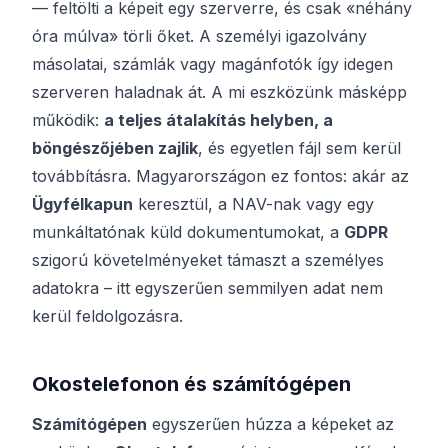
— feltölti a képeit egy szerverre, és csak «néhány
óra múlva» törli őket. A személyi igazolvány
másolatai, számlák vagy magánfotók így idegen
szerveren haladnak át. A mi eszközünk másképp
működik:
a teljes átalakítás helyben, a
böngészőjében zajlik
, és egyetlen fájl sem kerül
továbbításra. Magyarországon ez fontos: akár az
Ügyfélkapun
keresztül, a NAV-nak vagy egy
munkáltatónak küld dokumentumokat, a
GDPR
szigorú követelményeket támaszt a személyes
adatokra – itt egyszerűen semmilyen adat nem
kerül feldolgozásra.
Okostelefonon és számítógépen
Számítógépen
egyszerűen húzza a képeket az