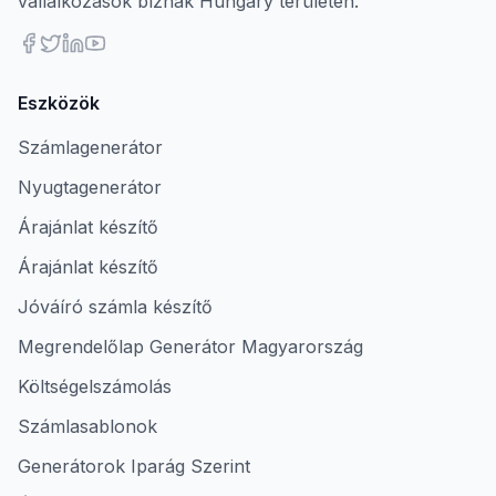
vállalkozások bíznak Hungary területén.
Eszközök
Számlagenerátor
Nyugtagenerátor
Árajánlat készítő
Árajánlat készítő
Jóváíró számla készítő
Megrendelőlap Generátor Magyarország
Költségelszámolás
Számlasablonok
Generátorok Iparág Szerint