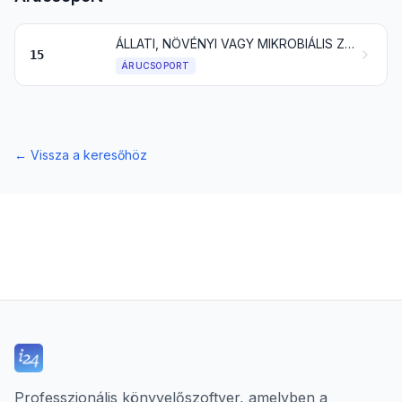
ÁLLATI, NÖVÉNYI VAGY MIKROBIÁLIS ZSÍR ÉS OLAJ ÉS EZEK BONTÁSI TERMÉKEI; ELKÉSZÍTETT ÉTKEZÉSI ZSÍR; ÁLLATI VAGY NÖVÉNYI EREDETŰ VIASZ
15
ÁRUCSOPORT
←
Vissza a keresőhöz
Professzionális könyvelőszoftver, amelyben a