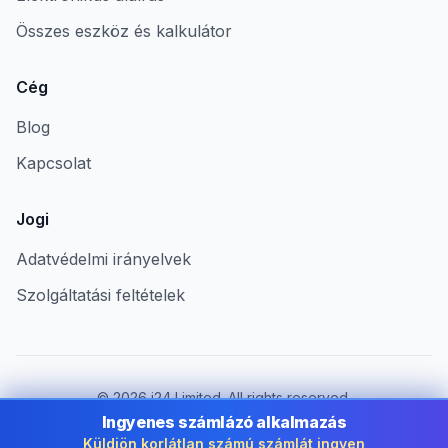
Összes eszköz és kalkulátor
Cég
Blog
Kapcsolat
Jogi
Adatvédelmi irányelvek
Szolgáltatási feltételek
©
2026
i24 Limited. All rights reserved.
Vállalkozások számára Hungary területén
Ingyenes számlázó alkalmazás
Küldjön korlátlan számú számlát ingyen
Ország módosítása:
Hungary