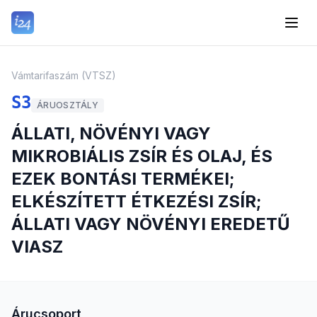
Vámtarifaszám (VTSZ)
S3
ÁRUOSZTÁLY
ÁLLATI, NÖVÉNYI VAGY
MIKROBIÁLIS ZSÍR ÉS OLAJ, ÉS
EZEK BONTÁSI TERMÉKEI;
ELKÉSZÍTETT ÉTKEZÉSI ZSÍR;
ÁLLATI VAGY NÖVÉNYI EREDETŰ
VIASZ
Árucsoport