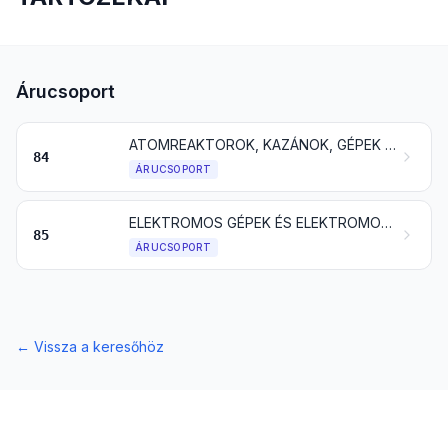
Árucsoport
ATOMREAKTOROK, KAZÁNOK, GÉPEK ÉS MECHANIKUS BERENDEZÉSEK; EZEK ALKATRÉSZEI
84
ÁRUCSOPORT
ELEKTROMOS GÉPEK ÉS ELEKTROMOS FELSZERELÉSEK ÉS EZEK ALKATRÉSZEI; HANGFELVEVŐ ÉS -LEJÁTSZÓ, TELEVÍZIÓS KÉP- ÉS HANGFELVEVŐ ÉS - LEJÁTSZÓ KÉSZÜLÉKEK ÉS EZEK ALKATRÉSZEI ÉS TARTOZÉKAI
85
ÁRUCSOPORT
←
Vissza a keresőhöz