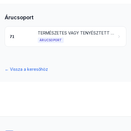
Árucsoport
TERMÉSZETES VAGY TENYÉSZTETT GYÖNGYÖK, DRÁGAKÖVEK VAGY FÉLDRÁGAKÖVEK, NEMESFÉMEK, NEMESFÉMMEL PLATTÍROZOTT FÉMEK ÉS EZEKBŐL KÉSZÜLT ÁRUK; ÉKSZERUTÁNZATOK; ÉRMÉK
71
ÁRUCSOPORT
←
Vissza a keresőhöz