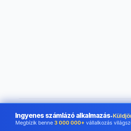
©
2026
i24 Limited. All rights reserved.
•
Vállalkozások szá
Ingyenes számlázó alkalmazás
Küldjö
•
Megbízik benne
3 000 000+
vállalkozás világsz