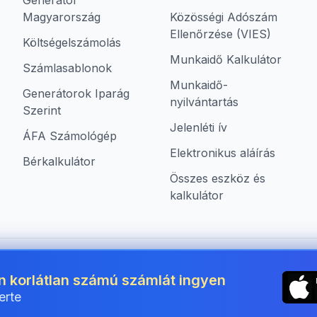
Generátor
Magyarország
Közösségi Adószám
Ellenőrzése (VIES)
Költségelszámolás
Munkaidő Kalkulátor
Számlasablonok
Munkaidő-
Generátorok Iparág
nyilvántartás
Szerint
Jelenléti ív
ÁFA Számológép
Elektronikus aláírás
Bérkalkulátor
Összes eszköz és
kalkulátor
mára Hungary területén
n korlátlan számú számlát ingyen
erte