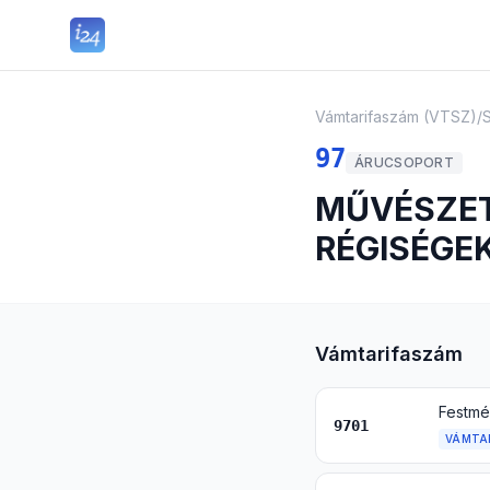
Vámtarifaszám (VTSZ)
/
97
ÁRUCSOPORT
MŰVÉSZET
RÉGISÉGE
Vámtarifaszám
9701
VÁMTA