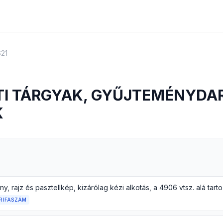
S21
I TÁRGYAK, GYŰJTEMÉNYDA
K
RIFASZÁM