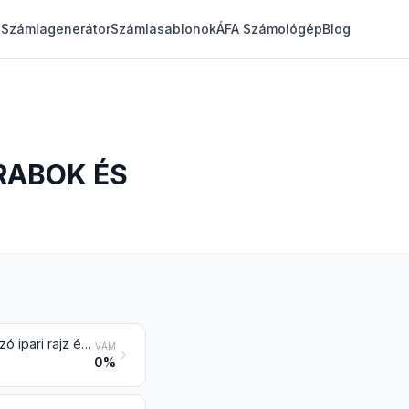
Számlagenerátor
Számlasablonok
ÁFA Számológép
Blog
RABOK ÉS
Festmény, rajz és pasztellkép, kizárólag kézi alkotás, a 4906 vtsz. alá tartozó ipari rajz és kézi festésű vagy kézi díszítésű kézműipari cikk kivételével; részekből összeállított kép (kollázs), mozaik és dekoratív tábla
VÁM
0%