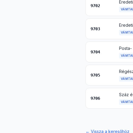
Eredeti
9702
VÁMTA
Eredet
9703
VÁMTA
9704
VÁMTA
9705
VÁMTA
Száz é
9706
VÁMTA
←
Vissza a keresőhöz