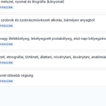
 metszet, nyomat és litográfia (kőnyomat)
RIFASZÁM
i szobrok és szobrászművészeti alkotás, bármilyen anyagból
RIFASZÁM
RIFASZÁM
RIFASZÁM
vnél idősebb régiség
RIFASZÁM