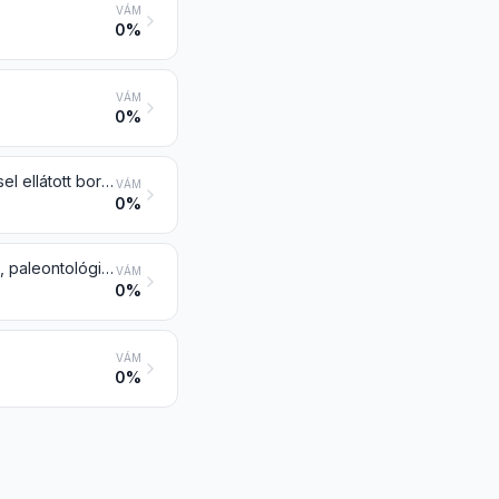
VÁM
0%
VÁM
0%
Posta- vagy illetékbélyeg, lebélyegzett postabélyeg, első napi bélyegzéssel ellátott boríték, postai papíráru (bélyeges papír) és hasonló, érvénytelenítve vagy postatiszta, a 4907 vtsz. alá tartozó kivételével
VÁM
0%
Régészeti, etnográfiai, történeti, állattani, növénytani, ásványtani, anatómiai, paleontológiai vagy numizmatikai gyűjtemény és gyűjteménydarab
VÁM
0%
VÁM
0%