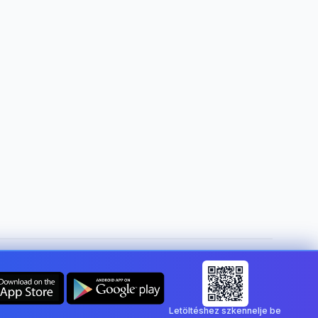
Ország módosítása:
Hungary
Letöltéshez szkennelje be