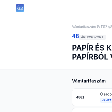
Vámtarifaszám (VTSZ)
/
48
ÁRUCSOPORT
PAPÍR ÉS 
PAPÍRBÓL
Vámtarifaszám
Újságp
4801
VÁMTA