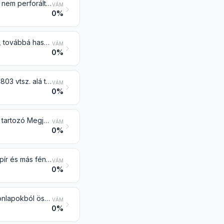
Nem bevont papír és karton írásra, nyomtatásra vagy más grafikai célra, és nem perforált lyukkártya- és lyukszalagpapír tekercsben vagy téglalap (beleértve a négyzet) alakú ívben, bármilyen méretben, a 4801 vagy a 4803 vtsz. alá tartozó papír kivételével; kézi merítésű papír és karton
VÁM
0%
Toalett vagy arcápoló selyem alappapír, törülköző vagy szalvéta alappapír, továbbá hasonló háztartási vagy egészségügyi cikk előállítására felhasználható, kreppelt, ráncolt, domborított, perforált, felületileg színezett, díszített vagy nyomtatott alappapír, cellulózvatta és cellulózszálból álló szövedék tekercsben vagy ívben
VÁM
0%
Nem bevont nátronpapír és -karton tekercsben vagy ívben, a 4802 vagy 4803 vtsz. alá tartozók kivételével
VÁM
0%
Nem bevont más papír és karton tekercsben vagy ívben az árucsoporthoz tartozó Megjegyzések 3. pontjában megengedettnél nem nagyobb mértékben megmunkálva vagy feldolgozva
VÁM
0%
Növényi pergamen, zsírpapír, pauszpapír (átmásolópapír), és pergamenpapír és más fényezett, átlátszó vagy áttetsző papír tekercsben vagy ívben
VÁM
0%
Többrétegű papír és karton (ragasztóval összeragasztott papír- vagy kartonlapokból összeállítva) felületi impregnálás vagy bevonás nélkül, belső erősítéssel is, tekercsben vagy ívben
VÁM
0%