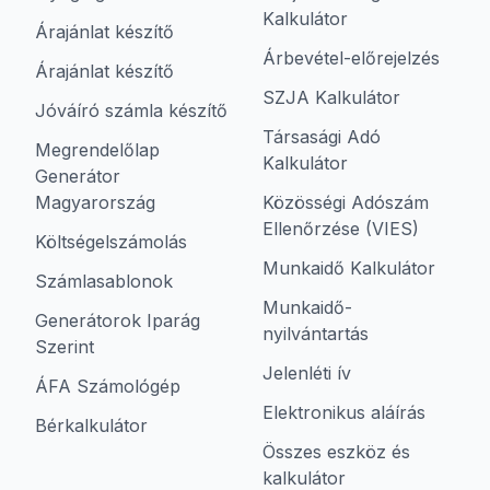
Kalkulátor
Árajánlat készítő
Árbevétel-előrejelzés
Árajánlat készítő
SZJA Kalkulátor
Jóváíró számla készítő
Társasági Adó
Megrendelőlap
Kalkulátor
Generátor
Magyarország
Közösségi Adószám
Ellenőrzése (VIES)
Költségelszámolás
Munkaidő Kalkulátor
Számlasablonok
Munkaidő-
Generátorok Iparág
nyilvántartás
Szerint
Jelenléti ív
ÁFA Számológép
Elektronikus aláírás
Bérkalkulátor
Összes eszköz és
kalkulátor