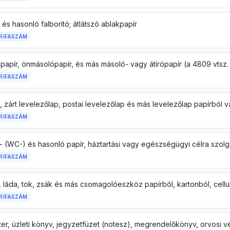
és hasonló falborító; átlátszó ablakpapír
RIFASZÁM
RIFASZÁM
RIFASZÁM
RIFASZÁM
RIFASZÁM