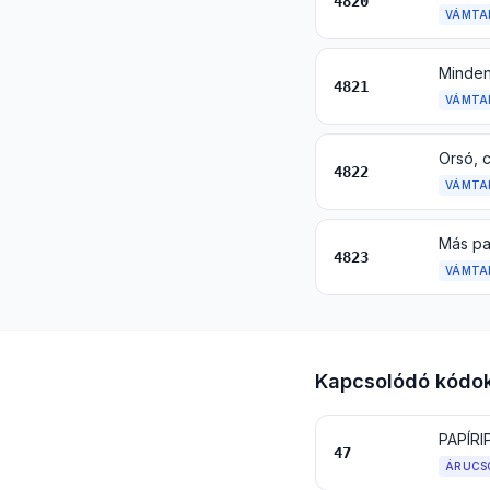
4820
VÁMTA
Minden
4821
VÁMTA
4822
VÁMTA
4823
VÁMTA
Kapcsolódó kódo
47
ÁRUCS