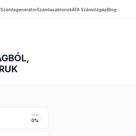
Számlagenerátor
Számlasablonok
ÁFA Számológép
Blog
AGBÓL,
ÁRUK
VÁM
0%