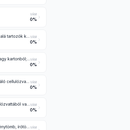
VÁM
0%
Karbonpapír, önmásolópapír, és más másoló- vagy átírópapír (a 4809 vtsz. alá tartozók kivételével), a sokszorosító stencil- és az ofszet nyomólemezpapír dobozba kiszerelve is
VÁM
0%
Boríték, zárt levelezőlap, postai levelezőlap és más levelezőlap papírból vagy kartonból; levelezőpapír-készletet tartalmazó, papírból vagy kartonból készült doboz, tasak, tárca és mappa
VÁM
0%
Toalett- (WC-) és hasonló papír, háztartási vagy egészségügyi célra szolgáló cellulózvatta vagy cellulózszálból álló szövedék, legfeljebb 36 cm széles tekercsben vagy méretre vagy alakra vágva; zsebkendő, tisztítókendő, törlő, asztalterítő, szalvéta, lepedő és hasonló háztartási, egészségügyi vagy kórházi cikk, ruházati cikk és ruházati tartozék papíripari rostanyagból, papírból, cellulózvattából vagy cellulózszálból álló szövedékből
VÁM
0%
Doboz, láda, tok, zsák és más csomagolóeszköz papírból, kartonból, cellulózvattából vagy cellulózszálból álló szövedékből; iratgyűjtő doboz, levéltartó doboz és hasonló cikk papírból vagy kartonból irodai, üzleti vagy hasonló célra
VÁM
0%
Regiszter, üzleti könyv, jegyzetfüzet (notesz), megrendelőkönyv, orvosi vénytömb, írótömb, előjegyzési jegyzettömb, napló és hasonló termék, iskolai füzet, írómappa, iratrendező (cserélhető lapokkal vagy más), dosszié, iratborító, sokszorosított üzleti űrlap, karbon betétlapos tömb és más irodaszer papírból vagy kartonból; album, minták vagy gyűjtemények számára és könyvborító papírból vagy kartonból
VÁM