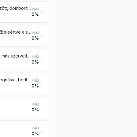
Hullámpapír és -karton (ragasztott sima felületű lapokkal is), kreppelt, redőzött, domborított vagy perforált papír és karton tekercsben vagy ívben, a 4803 vtsz. alá tartozók kivételével
VÁM
0%
Karbonpapír, önmásolópapír, és más másoló vagy átíró papír, nyomtatott is (beleértve a sokszorosító stencilezéshez vagy az ofszet nyomólemezhez való bevont vagy impregnált papírt is) tekercsben vagy ívben
VÁM
0%
Papír és karton egyik vagy mindkét oldalán kaolinnal (kínai agyaggal) vagy más szervetlen anyaggal bevonva, kötőanyag felhasználásával is, de más bevonat nélkül, felületileg színezett, díszített vagy nyomtatott is, tekercsben vagy téglalap (beleértve a négyzet) alakú ívben, bármilyen méretben
VÁM
0%
Papír, karton, cellulózvatta és cellulózszálból álló szövedék bevonva, impregnálva, borítva, felületileg színezve, díszítve vagy nyomtatva, tekercsben vagy téglalap (beleértve a négyzet) alakú ívben, bármilyen méretben a 4803, 4809 vagy a 4810 vtsz. alá tartozók kivételével
VÁM
0%
VÁM
0%
VÁM
0%