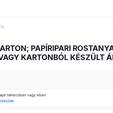
S10
KARTON; PAPÍRIPARI ROSTANY
 VAGY KARTONBÓL KÉSZÜLT 
apír tekercsben vagy ívben
RIFASZÁM