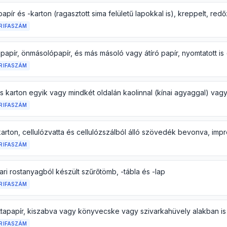
RIFASZÁM
RIFASZÁM
RIFASZÁM
RIFASZÁM
ari rostanyagból készült szűrőtömb, -tábla és -lap
RIFASZÁM
ttapapír, kiszabva vagy könyvecske vagy szivarkahüvely alakban is
RIFASZÁM