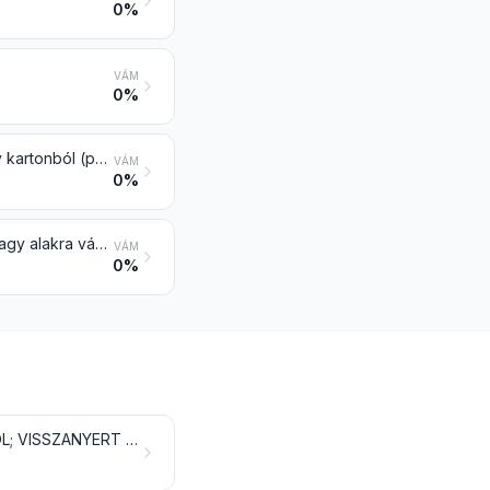
0%
VÁM
0%
Orsó, cséve, kopsz és hasonló tartó papíripari rostanyagból, papírból vagy kartonból (perforálva vagy merevítve is)
VÁM
0%
Más papír, karton, cellulózvatta és cellulózszálból álló szövedék méretre vagy alakra vágva; más termék papíripari rostanyagból, papírból, kartonból, cellulózvattából vagy cellulózszálból álló szövedékből
VÁM
0%
PAPÍRIPARI ROSTANYAG FÁBÓL VAGY MÁS CELLULÓZTARTALMÚ ANYAGBÓL; VISSZANYERT (HULLADÉK ÉS HASZNÁLT) PAPÍR VAGY KARTON