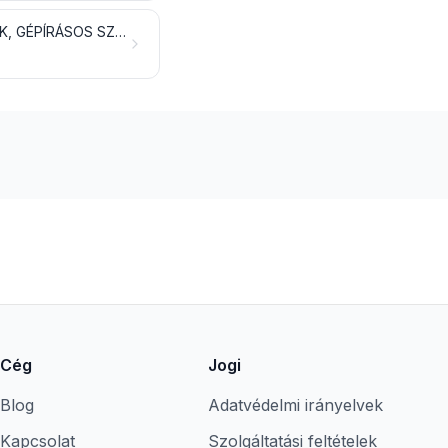
KÖNYVEK, ÚJSÁGOK, KÉPEK ÉS MÁS NYOMDAIPARI TERMÉKEK; KÉZIRATOK, GÉPÍRÁSOS SZÖVEGEK ÉS TERVRAJZOK
Cég
Jogi
Blog
Adatvédelmi irányelvek
Kapcsolat
Szolgáltatási feltételek