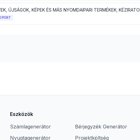
OPORT
Eszközök
Számlagenerátor
Bérjegyzék Generátor
Nyugtagenerátor
Projektköltség