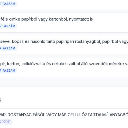
RIFASZÁM
féle címke papírból vagy kartonból, nyomtatott is
RIFASZÁM
RIFASZÁM
RIFASZÁM
k
OPORT