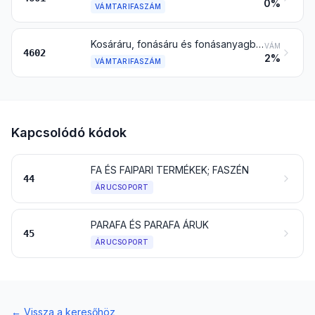
0%
VÁMTARIFASZÁM
Kosáráru, fonásáru és fonásanyagból közvetlenül kész alakban előállított más áru vagy a 4601 vtsz. alá tartozó anyagokból készült áru; szivacsból (luffaszivacs) készült áru
VÁM
4602
2%
VÁMTARIFASZÁM
Kapcsolódó kódok
FA ÉS FAIPARI TERMÉKEK; FASZÉN
44
ÁRUCSOPORT
PARAFA ÉS PARAFA ÁRUK
45
ÁRUCSOPORT
←
Vissza a keresőhöz