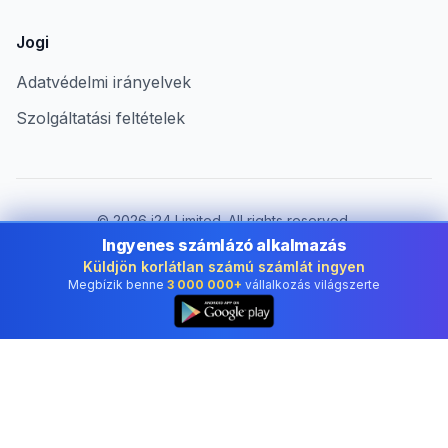
Jogi
Adatvédelmi irányelvek
Szolgáltatási feltételek
©
2026
i24 Limited. All rights reserved.
Vállalkozások számára Hungary területén
Ingyenes számlázó alkalmazás
Küldjön korlátlan számú számlát ingyen
Ország módosítása:
Hungary
Megbízik benne
3 000 000+
vállalkozás világszerte