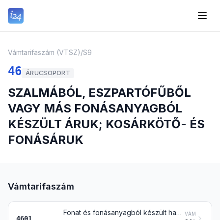
Vámtarifaszám (VTSZ)
/
S9
46
ÁRUCSOPORT
SZALMÁBÓL, ESZPARTÓFŰBŐL
VAGY MÁS FONÁSANYAGBÓL
KÉSZÜLT ÁRUK; KOSÁRKÖTŐ- ÉS
FONÁSÁRUK
Vámtarifaszám
Fonat és fonásanyagból készült hasonló áru csíknak összeállítva is; fonásanyag, fonat és fonásanyagból készült hasonló termék párhuzamos pászmákban lap alakban összekötve vagy szőve, késztermék is (pl. gyékényszőnyeg, lábtörlő, függöny)
VÁM
4601