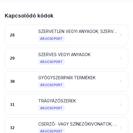
Kapcsolódó kódok
SZERVETLEN VEGYI ANYAGOK; SZERVETLEN VAGY SZERVES VEGYÜLETEK NEMESFÉMBŐL, RITKAFÖLDFÉMBŐL, RADIOAKTÍV ELEMEKBŐL VAGY IZOTÓPOKBÓL
28
ÁRUCSOPORT
SZERVES VEGYI ANYAGOK
29
ÁRUCSOPORT
GYÓGYSZERIPARI TERMÉKEK
30
ÁRUCSOPORT
TRÁGYÁZÓSZEREK
31
ÁRUCSOPORT
CSERZŐ- VAGY SZÍNEZŐKIVONATOK; TANNINOK ÉS SZÁRMAZÉKAIK; SZÍNEZÉKEK, PIGMENTEK ÉS MÁS SZÍNEZŐ ANYAGOK; FESTÉKEK ÉS LAKKOK; GITT ÉS MÁS MASZTIX (SIMÍTÓ- ÉS TÖMÍTŐANYAGOK); TINTÁK
32
ÁRUCSOPORT