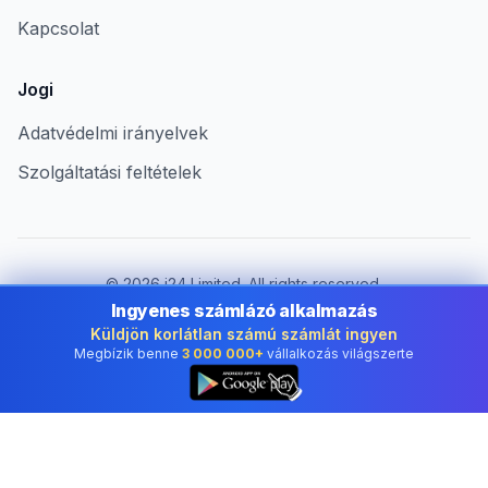
Kapcsolat
Jogi
Adatvédelmi irányelvek
Szolgáltatási feltételek
©
2026
i24 Limited. All rights reserved.
Vállalkozások számára Hungary területén
Ingyenes számlázó alkalmazás
Küldjön korlátlan számú számlát ingyen
Ország módosítása:
Hungary
Megbízik benne
3 000 000+
vállalkozás világszerte
👆