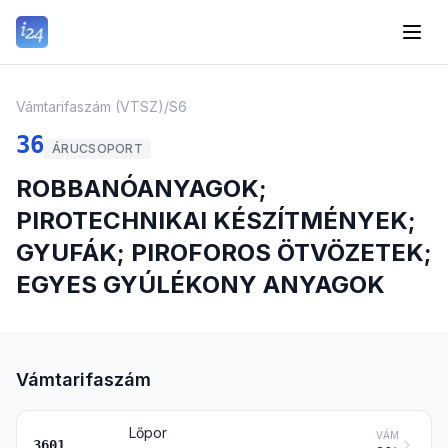
Vámtarifaszám (VTSZ)
/
S6
36
ÁRUCSOPORT
ROBBANÓANYAGOK;
PIROTECHNIKAI KÉSZÍTMÉNYEK;
GYUFÁK; PIROFOROS ÖTVÖZETEK;
EGYES GYÚLÉKONY ANYAGOK
Vámtarifaszám
Lőpor
VÁM
3601