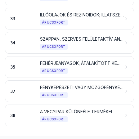
ILLÓOLAJOK ÉS REZINOIDOK; ILLATSZEREK, SZÉPSÉG- VAGY TESTÁPOLÓ KÉSZÍTMÉNYEK
33
ÁRUCSOPORT
SZAPPAN, SZERVES FELÜLETAKTÍV ANYAGOK, MOSÓSZEREK, KENŐANYAGOK, MŰVIASZOK, ELKÉSZÍTETT VIASZOK, FÉNYESÍTŐ- VAGY POLÍROZÓANYAGOK, GYERTYA ÉS HASONLÓ TERMÉKEK, MINTÁZÓPASZTA, „FOGÁSZATI VIASZ” ÉS GIPSZALAPÚ FOGÁSZATI KÉSZÍTMÉNYEK
34
ÁRUCSOPORT
FEHÉRJEANYAGOK; ÁTALAKÍTOTT KEMÉNYÍTŐK; ENYVEK; ENZIMEK
35
ÁRUCSOPORT
FÉNYKÉPÉSZETI VAGY MOZGÓFÉNYKÉPÉSZETI TERMÉKEK
37
ÁRUCSOPORT
A VEGYIPAR KÜLÖNFÉLE TERMÉKEI
38
ÁRUCSOPORT