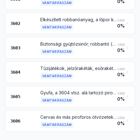
0%
VÁMTARIFASZÁM
Elkészített robbanóanyag, a lőpor kivételével
VÁM
3602
0%
VÁMTARIFASZÁM
Biztonsági gyújtózsinór; robbantó (gyújtó) zsinór; robbantógyutacs vagy robbantókapszulák; gyújtószerkezetek; elektromos detonátorok
VÁM
3603
0%
VÁMTARIFASZÁM
Tűzijátékok, jelzőrakéták, esőrakéták, ködjelzők és más pirotechnikai termékek
VÁM
3604
0%
VÁMTARIFASZÁM
Gyufa, a 3604 vtsz. alá tartozó pirotechnikai cikkek kivételével
VÁM
3605
0%
VÁMTARIFASZÁM
Cervas és más piroforos ötvözetek bármilyen formában; az árucsoporthoz tartozó Megjegyzések 2. pontjában meghatározott gyúlékony anyagokból készült áruk
VÁM
3606
0%
VÁMTARIFASZÁM