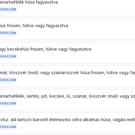
smarhafélék húsa fagyasztva
RIFASZÁM
hús frissen, hűtve vagy fagyasztva
RIFASZÁM
agy kecskehús frissen, hűtve vagy fagyasztva
RIFASZÁM
amár, lóöszvér (muli) vagy szamáröszvér húsa frissen, hűtve vagy f
RIFASZÁM
RIFASZÁM
RIFASZÁM