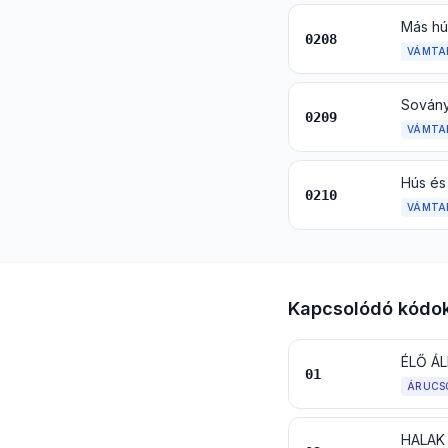
0208
VÁMTA
0209
VÁMTA
0210
VÁMTA
Kapcsolódó kódo
ÉLŐ Á
01
ÁRUCS
HALAK