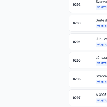
Szarva
0202
VÁMTA
Sertés
0203
VÁMTA
Juh- v
0204
VÁMTA
Ló, sz
0205
VÁMTA
0206
VÁMTA
0207
VÁMTA