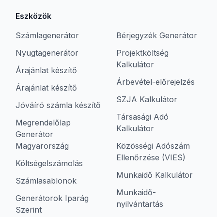
Eszközök
Számlagenerátor
Bérjegyzék Generátor
Nyugtagenerátor
Projektköltség
Kalkulátor
Árajánlat készítő
Árbevétel-előrejelzés
Árajánlat készítő
SZJA Kalkulátor
Jóváíró számla készítő
Társasági Adó
Megrendelőlap
Kalkulátor
Generátor
Magyarország
Közösségi Adószám
Ellenőrzése (VIES)
Költségelszámolás
Munkaidő Kalkulátor
Számlasablonok
Munkaidő-
Generátorok Iparág
nyilvántartás
Szerint