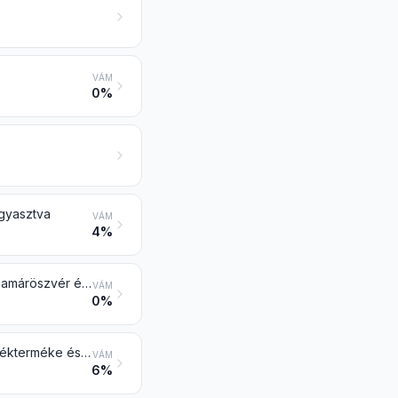
VÁM
0%
agyasztva
VÁM
4%
Szarvasmarhafélék, sertés, juh, kecske, ló, szamár, lóöszvér (muli) vagy szamáröszvér élelmezési célra alkalmas vágási mellékterméke és belsősége, frissen, hűtve vagy fagyasztva
VÁM
0%
A 0105 vtsz. alá tartozó baromfi élelmezési célra alkalmas húsa, vágási mellékterméke és belsősége frissen, hűtve vagy fagyasztva
VÁM
6%