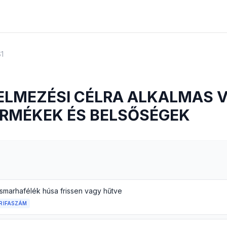
1
LELMEZÉSI CÉLRA ALKALMAS 
RMÉKEK ÉS BELSŐSÉGEK
smarhafélék húsa frissen vagy hűtve
RIFASZÁM