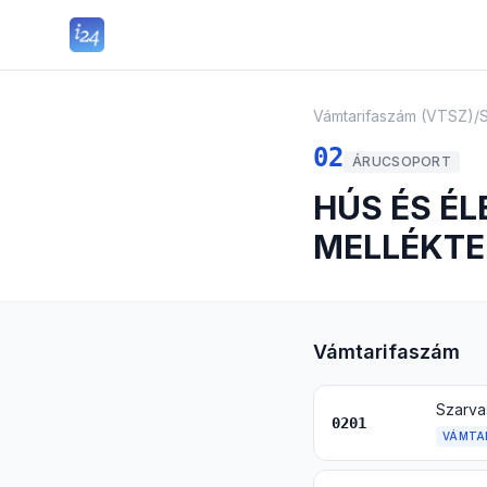
Vámtarifaszám (VTSZ)
/
S
02
ÁRUCSOPORT
HÚS ÉS É
MELLÉKTE
Vámtarifaszám
Szarva
0201
VÁMTA