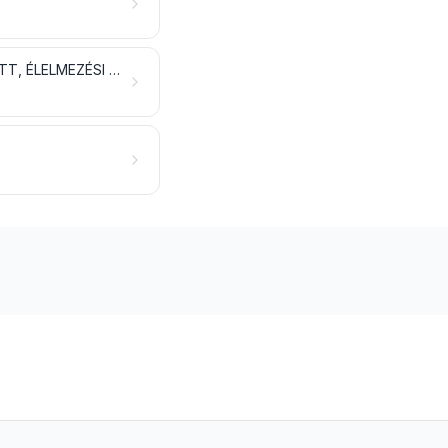
TEJTERMÉKEK; MADÁRTOJÁS; TERMÉSZETES MÉZ; MÁSHOL NEM EMLÍTETT, ÉLELMEZÉSI CÉLRA ALKALMAS ÁLLATI EREDETŰ ÉLELMISZER