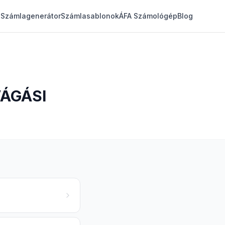
Számlagenerátor
Számlasablonok
ÁFA Számológép
Blog
VÁGÁSI