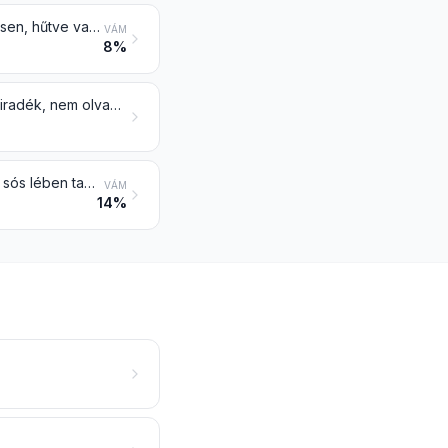
Más hús és élelmezési célra alkalmas vágási melléktermék és belsőség frissen, hűtve vagy fagyasztva
VÁM
8%
Sovány húsréteget nem tartalmazó sertészsiradék (szalonna) és baromfizsiradék, nem olvasztott vagy másképpen nem kivont, frissen, hűtve, fagyasztva, sózva, sós lében tartósítva, szárítva vagy füstölve
Hús és élelmezési célra alkalmas vágási melléktermék és belsőség, sózva, sós lében tartósítva, szárítva vagy füstölve; élelmezési célra alkalmas liszt és őrlemény húsból, vágási melléktermékből vagy belsőségből
VÁM
14%