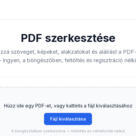
PDF szerkesztése
zzá szöveget, képeket, alakzatokat és aláírást a PD
 ingyen, a böngészőben, feltöltés és regisztráció nélkü
Húzz ide egy PDF-et, vagy kattints a fájl kiválasztásához
Fájl kiválasztása
A böngésződben szerkesztve — feltöltés és méretkorlát nélkül