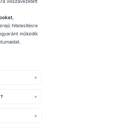
ra visszavezetett
apokat
,
ejű hitelesítésre
egyaránt működik
ntumaidat.
▾
l?
▾
▾