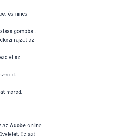
e, és nincs
sztása gombbal.
kézi rajzot az
ezd el az
zerint.
vát marad.
y az
Adobe
online
űveletet. Ez azt