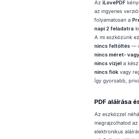
Az
iLovePDF
kénye
az ingyenes verzi
folyamatosan a
Pr
napi 2 feladatra
ko
A mi eszközünk ez
nincs feltöltés
— m
nincs méret- vagy
nincs vízjel
a kész
nincs fiók
vagy reg
Így gyorsabb, priv
PDF aláírása é
Az eszközzel néhán
megrajzolhatod az 
elektronikus aláír