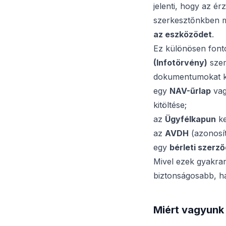
jelenti, hogy az é
szerkesztőnkben mi
az eszközödet
.
Ez különösen font
(Infotörvény)
szem
dokumentumokat kez
egy
NAV-űrlap
vag
kitöltése;
az
Ügyfélkapun
ke
az
AVDH
(azonosít
egy
bérleti szerz
Mivel ezek gyakran
biztonságosabb, ha
Miért vagyunk 