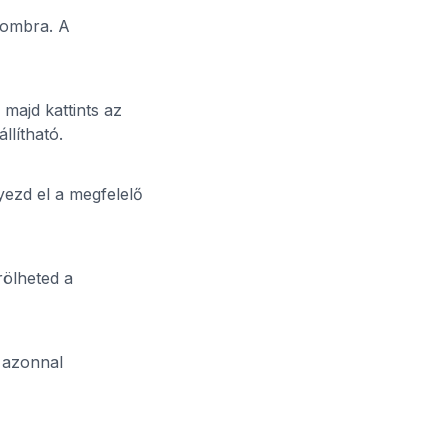
 gombra. A
 majd kattints az
llítható.
yezd el a megfelelő
rölheted a
 azonnal