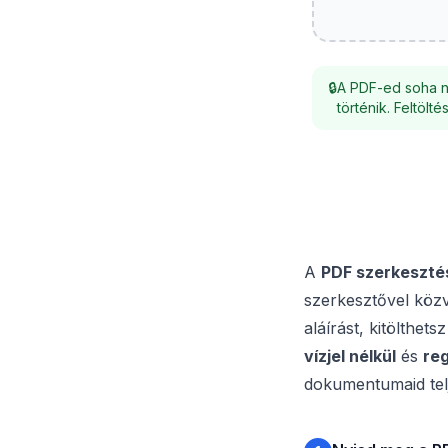
🔒
A PDF-ed soha n
történik. Feltölt
A
PDF szerkeszté
szerkesztővel köz
aláírást, kitölthe
vízjel nélkül
és
reg
dokumentumaid tel