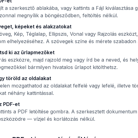
DF-et
t a szerkesztő ablakába, vagy kattints a Fájl kiválasztása
nnal megnyílik a böngésződben, feltöltés nélkül.
eget, képeket és alakzatokat
öveg, Kép, Téglalap, Ellipszis, Vonal vagy Rajzolás eszközt,
alom elhelyezéséhez. A szövegek színe és mérete szabadon á
ltsd ki az űrlapmezőket
írás eszközre, majd rajzold meg vagy írd be a neved, és hel
gmezőkkel bármilyen hivatalos űrlapot kitölthetsz.
y töröld az oldalakat
len mozgathatod az oldalakat felfelé vagy lefelé, illetve tö
kat néhány kattintással.
sz PDF-et
attints a PDF letöltése gombra. A szerkesztett dokumentum
szközödre — vízjel és korlátozás nélkül.