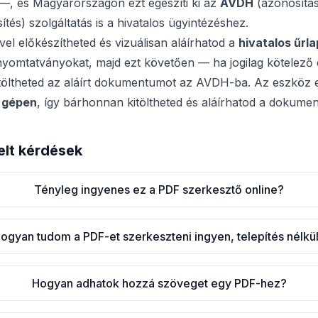
 —, és Magyarországon ezt egészíti ki az
AVDH
(azonosítás
tés) szolgáltatás is a hivatalos ügyintézéshez.
vel előkészítheted és vizuálisan aláírhatod a
hivatalos űrl
yomtatványokat, majd ezt követően — ha jogilag kötelező er
töltheted az aláírt dokumentumot az AVDH-ba. Az eszköz 
i gépen
, így bárhonnan kitöltheted és aláírhatod a dokume
elt kérdések
Tényleg ingyenes ez a PDF szerkesztő online?
ogyan tudom a PDF-et szerkeszteni ingyen, telepítés nélkü
Hogyan adhatok hozzá szöveget egy PDF-hez?