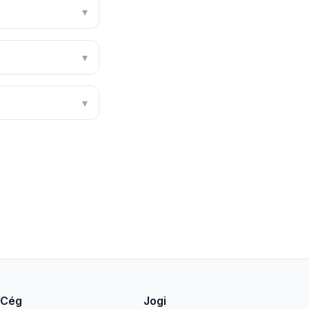
▾
▾
▾
Cég
Jogi