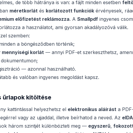
lmes, de több hátránya is van: a fájlt minden esetben
felt
óban
méretkorlát
és
korlátozott funkciók
érvényesek, ráa
emium előfizetést reklámozza
. A
Smallpdf
ingyenes csoma
rlátozza a használatot, ami gyorsan akadályozóvá válik.
zel szemben:
inden a böngésződben történik;
 mennyiségi korlát
— annyi PDF-et szerkeszthetsz, amenny
 dokumentumon;
isztráció — azonnal használható.
átabb és valóban ingyenes megoldást kapsz.
s űrlapok kitöltése
y kattintással helyezhetsz el
elektronikus aláírást
a PDF-
egérrel vagy az ujjaddal, illetve beírhatod a neved. Az
eIDA
ások három szintjét különbözteti meg —
egyszerű
,
fokozot