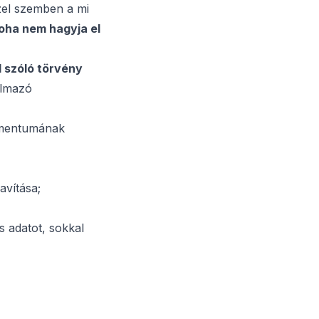
zel szemben a mi
oha nem hagyja el
l szóló törvény
almazó
umentumának
avítása;
 adatot, sokkal