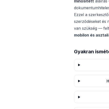
minősített
aláírás
dokumentumhitelesí
Ezzel a szerkesztő
szerződéseket és n
van szükség — fel
mobilon és asztal
Gyakran ismét
H