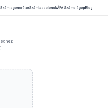
Számlagenerátor
Számlasablonok
ÁFA Számológép
Blog
F-edhez
l.