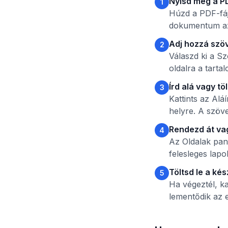
Nyisd meg a P
1
Húzd a PDF-fájl
dokumentum azo
Adj hozzá szöv
2
Válaszd ki a Sz
oldalra a tart
Írd alá vagy tö
3
Kattints az Alá
helyre. A szöve
Rendezd át vag
4
Az Oldalak pane
felesleges lapo
Töltsd le a ké
5
Ha végeztél, k
lementődik az e