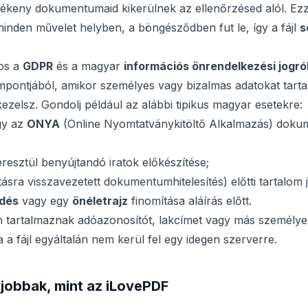
rzékeny dokumentumaid kikerülnek az ellenőrzésed alól. Ez
nden művelet helyben, a böngésződben fut le, így a fájl
s
os a
GDPR
és a magyar
információs önrendelkezési jogró
pontjából, amikor személyes vagy bizalmas adatokat tart
elsz. Gondolj például az alábbi tipikus magyar esetekre:
y az
ONYA
(Online Nyomtatványkitöltő Alkalmazás) dok
resztül benyújtandó iratok előkészítése;
ásra visszavezetett dokumentumhitelesítés) előtti tartalom j
ődés
vagy egy
önéletrajz
finomítása aláírás előtt.
 tartalmaznak adóazonosítót, lakcímet vagy más személyes
 a fájl egyáltalán nem kerül fel egy idegen szerverre.
jobbak, mint az iLovePDF