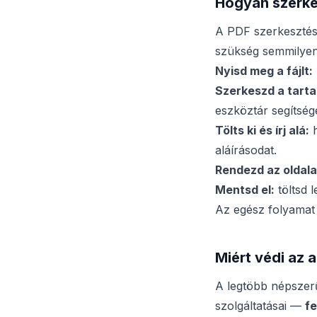
Hogyan szerkes
A PDF szerkesztés
szükség semmilyen 
Nyisd meg a fájlt:
Szerkeszd a tarta
eszköztár segítség
Tölts ki és írj alá:
h
aláírásodat.
Rendezd az oldala
Mentsd el:
töltsd l
Az egész folyamat 
Miért védi az 
A legtöbb népszer
szolgáltatásai —
fe