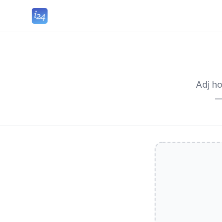
Adj ho
—