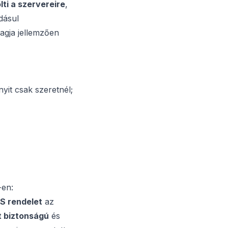
ölti a szervereire
,
dásul
gja jellemzően
it csak szeretnél;
en:
S rendelet
az
t biztonságú
és