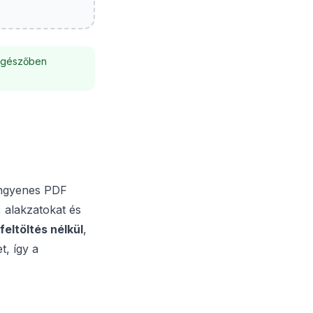
öngészőben
 ingyenes PDF
 alakzatokat és
feltöltés nélkül
,
t, így a