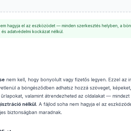
em hagyja el az eszközödet — minden szerkesztés helyben, a b
és és adatvédelmi kockázat nélkül.
se
nem kell, hogy bonyolult vagy fizetős legyen. Ezzel az
vetlenül a böngésződben adhatsz hozzá szöveget, képeket,
tsz űrlapokat, valamint átrendezheted az oldalakat — mindezt
isztráció nélkül
. A fájlod soha nem hagyja el az eszközöde
jes biztonságban maradnak.