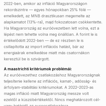
2022-ben, amikor az infláció Magyarországon
rekordszintre — egyes hónapokban 25% fölé —
emelkedett, az MNB drasztikusan megemelte az
alapkamatot (13%-ra), majd fokozatosan csökkentette.
Ha Magyarország az euróövezetben lett volna, ezt a
lépést nem tehette volna meg önállóan. A forint le is
értékelődött 2022-ben — de ez részben le is
csillapította az import inflációs hatást, bár az
energiaárak emelkedése miatt más csatornákon
keresztül be is szivárgott.
A maastrichti kritériumok problémái:
Az euróövezethez csatlakozáshoz Magyarországnak
teljesítenie kellene az inflációs, kamat-, adósság- és
árfolyam-stabilitási kritériumokat. A 2022–2023-as
magas infláció miatt Magyarország messze volt
ezektől a küszöbértékektől. Nincs meghatározott cél-
vagy határidő az eurocsatlakozásra.