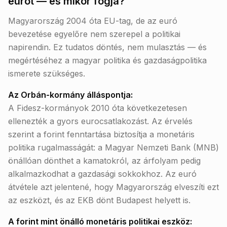
eurót — és mikor fogja?
Magyarország 2004 óta EU-tag, de az euró
bevezetése egyelőre nem szerepel a politikai
napirendin. Ez tudatos döntés, nem mulasztás — és
megértéséhez a magyar politika és gazdaságpolitika
ismerete szükséges.
Az Orbán-kormány álláspontja:
A Fidesz-kormányok 2010 óta következetesen
ellenezték a gyors eurocsatlakozást. Az érvelés
szerint a forint fenntartása biztosítja a monetáris
politika rugalmasságát: a Magyar Nemzeti Bank (MNB)
önállóan dönthet a kamatokról, az árfolyam pedig
alkalmazkodhat a gazdasági sokkokhoz. Az euró
átvétele azt jelentené, hogy Magyarország elveszíti ezt
az eszközt, és az EKB dönt Budapest helyett is.
A forint mint önálló monetáris politikai eszköz: