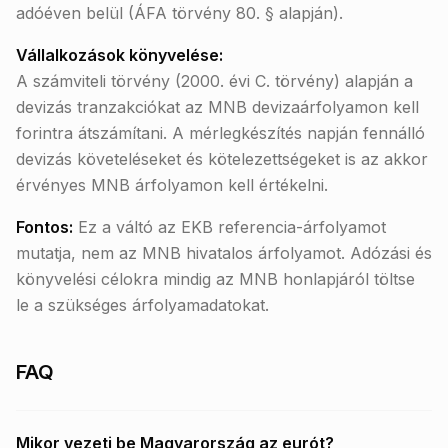
adóéven belül (ÁFA törvény 80. § alapján).
Vállalkozások könyvelése:
A számviteli törvény (2000. évi C. törvény) alapján a
devizás tranzakciókat az MNB devizaárfolyamon kell
forintra átszámítani. A mérlegkészítés napján fennálló
devizás követeléseket és kötelezettségeket is az akkor
érvényes MNB árfolyamon kell értékelni.
Fontos:
Ez a váltó az EKB referencia-árfolyamot
mutatja, nem az MNB hivatalos árfolyamot. Adózási és
könyvelési célokra mindig az MNB honlapjáról töltse
le a szükséges árfolyamadatokat.
FAQ
Mikor vezeti be Magyarország az eurót?