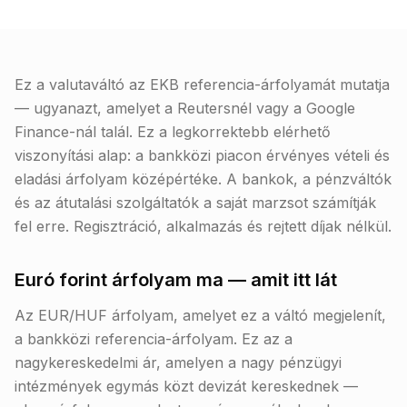
Ez a valutaváltó az EKB referencia-árfolyamát mutatja
— ugyanazt, amelyet a Reutersnél vagy a Google
Finance-nál talál. Ez a legkorrektebb elérhető
viszonyítási alap: a bankközi piacon érvényes vételi és
eladási árfolyam középértéke. A bankok, a pénzváltók
és az átutalási szolgáltatók a saját marzsot számítják
fel erre. Regisztráció, alkalmazás és rejtett díjak nélkül.
Euró forint árfolyam ma — amit itt lát
Az EUR/HUF árfolyam, amelyet ez a váltó megjelenít,
a bankközi referencia-árfolyam. Ez az a
nagykereskedelmi ár, amelyen a nagy pénzügyi
intézmények egymás közt devizát kereskednek —