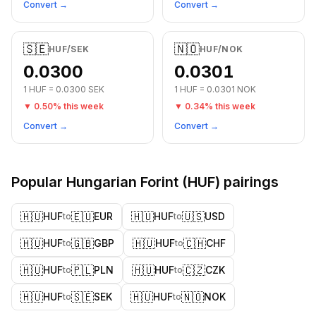
Convert →
Convert →
🇸🇪
🇳🇴
HUF
/
SEK
HUF
/
NOK
0.0300
0.0301
1
HUF
=
0.0300
SEK
1
HUF
=
0.0301
NOK
▼
0.50
% this week
▼
0.34
% this week
Convert →
Convert →
Popular
Hungarian Forint
(
HUF
) pairings
🇭🇺
🇪🇺
🇭🇺
🇺🇸
HUF
EUR
HUF
USD
to
to
🇭🇺
🇬🇧
🇭🇺
🇨🇭
HUF
GBP
HUF
CHF
to
to
🇭🇺
🇵🇱
🇭🇺
🇨🇿
HUF
PLN
HUF
CZK
to
to
🇭🇺
🇸🇪
🇭🇺
🇳🇴
HUF
SEK
HUF
NOK
to
to