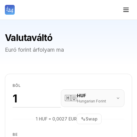
Valutaváltó
Euró forint árfolyam ma
BŐL
HUF
🇭🇺
Hungarian Forint
1 HUF = 0,0027 EUR
Swap
BE