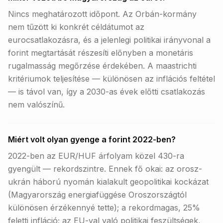
Nincs meghatározott időpont. Az Orbán-kormány
nem tűzött ki konkrét céldátumot az
eurocsatlakozásra, és a jelenlegi politikai irányvonal a
forint megtartását részesíti előnyben a monetáris
rugalmasság megőrzése érdekében. A maastrichti
kritériumok teljesítése — különösen az inflációs feltétel
— is távol van, így a 2030-as évek előtti csatlakozás
nem valószínű.
Miért volt olyan gyenge a forint 2022-ben?
2022-ben az EUR/HUF árfolyam közel 430-ra
gyengült — rekordszintre. Ennek fő okai: az orosz-
ukrán háború nyomán kialakult geopolitikai kockázat
(Magyarország energiafüggése Oroszországtól
különösen érzékennyé tette); a rekordmagas, 25%
feletti infláció; az EU-val való politikai feszültségek,