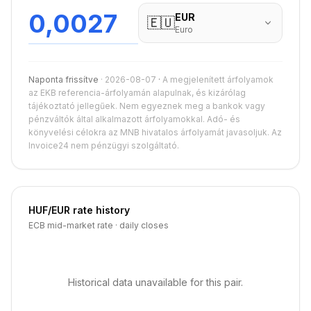
0,0027
EUR
🇪🇺
Euro
Naponta frissítve
·
2026-08-07
·
A megjelenített árfolyamok
az EKB referencia-árfolyamán alapulnak, és kizárólag
tájékoztató jellegűek. Nem egyeznek meg a bankok vagy
pénzváltók által alkalmazott árfolyamokkal. Adó- és
könyvelési célokra az MNB hivatalos árfolyamát javasoljuk. Az
Invoice24 nem pénzügyi szolgáltató.
HUF
/
EUR
rate history
ECB mid-market rate · daily closes
Historical data unavailable for this pair.