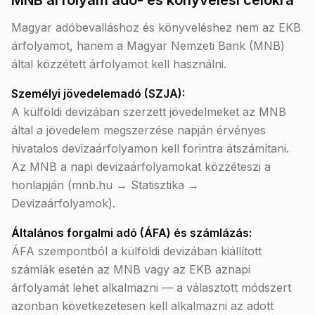
MNB árfolyam adó- és könyvelési célokra
Magyar adóbevalláshoz és könyveléshez nem az EKB
árfolyamot, hanem a Magyar Nemzeti Bank (MNB)
által közzétett árfolyamot kell használni.
Személyi jövedelemadó (SZJA):
A külföldi devizában szerzett jövedelmeket az MNB
által a jövedelem megszerzése napján érvényes
hivatalos devizaárfolyamon kell forintra átszámítani.
Az MNB a napi devizaárfolyamokat közzéteszi a
honlapján (mnb.hu → Statisztika →
Devizaárfolyamok).
Általános forgalmi adó (ÁFA) és számlázás:
ÁFA szempontból a külföldi devizában kiállított
számlák esetén az MNB vagy az EKB aznapi
árfolyamát lehet alkalmazni — a választott módszert
azonban következetesen kell alkalmazni az adott