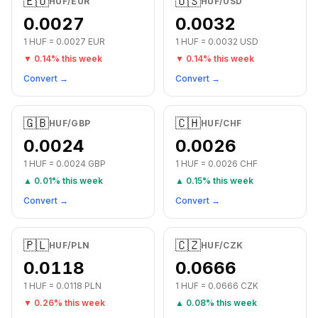
🇪🇺
🇺🇸
HUF
/
EUR
HUF
/
USD
0.0027
0.0032
1
HUF
=
0.0027
EUR
1
HUF
=
0.0032
USD
▼
0.14
% this week
▼
0.14
% this week
Convert →
Convert →
🇬🇧
🇨🇭
HUF
/
GBP
HUF
/
CHF
0.0024
0.0026
1
HUF
=
0.0024
GBP
1
HUF
=
0.0026
CHF
▲
0.01
% this week
▲
0.15
% this week
Convert →
Convert →
🇵🇱
🇨🇿
HUF
/
PLN
HUF
/
CZK
0.0118
0.0666
1
HUF
=
0.0118
PLN
1
HUF
=
0.0666
CZK
▼
0.26
% this week
▲
0.08
% this week