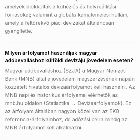
amelyek blokkolták a kohéziós és helyreállítási
forrásokat; valamint a globális kamatemelési hullám,
amely a feltörekvő piaci devizákat általánosan
gyengítette.
Milyen árfolyamot használjak magyar
adóbevalláshoz külföldi devizájú jövedelem esetén?
Magyar adóbevalláshoz (SZJA) a Magyar Nemzeti
Bank (MNB) által a jövedelem megszerzésének napján
közzétett hivatalos devizaárfolyamot kell használni. Az
MNB napi és historikus árfolyamai elérhetők az
mnb.hu oldalon (Statisztika → Devizaárfolyamok). Ez
az árfolyam általában nagyon közel van az EKB
referencia-árfolyamhoz, de adózási célra mindig az
MNB árfolyamot kell alkalmazni.