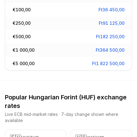
€
100,00
Ft
36 450,00
€
250,00
Ft
91 125,00
€
500,00
Ft
182 250,00
€
1 000,00
Ft
364 500,00
€
5 000,00
Ft
1 822 500,00
Popular
Hungarian Forint
(
HUF
) exchange
rates
Live ECB mid-market rates · 7-day change shown where
available