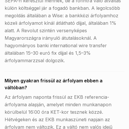
SEPA-n keresztül mennek, de a forintra való átváltás
külön költséggel jár a fogadó bankban. A legolcsóbb
megoldás általában a Wise: a bankközi árfolyamhoz
közeli árfolyamot kínál átlátható díjjal, általában 1%
alatt. A Revolut szintén versenyképes
Magyarországra irányuló átutalásoknál. A
hagyományos banki international wire transfer
általában 15–30 euró fix díjjal és 1,5–3%
árfolyammarzzsal dolgozik.
Milyen gyakran frissül az árfolyam ebben a
váltóban?
Az árfolyam naponta frissül az EKB referencia-
árfolyama alapján, amelyet minden munkanapon
körülbelül 16:00 óra KET-kor tesznek közzé.
Hétvégeken és az EKB munkaszüneti napjain az
árfolyam nem változik. Ez a váltó nem valós idejű