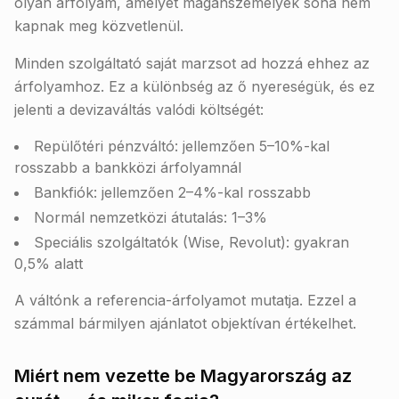
olyan árfolyam, amelyet magánszemélyek soha nem
kapnak meg közvetlenül.
Minden szolgáltató saját marzsot ad hozzá ehhez az
árfolyamhoz. Ez a különbség az ő nyereségük, és ez
jelenti a devizaváltás valódi költségét:
Repülőtéri pénzváltó: jellemzően 5–10%-kal
rosszabb a bankközi árfolyamnál
Bankfiók: jellemzően 2–4%-kal rosszabb
Normál nemzetközi átutalás: 1–3%
Speciális szolgáltatók (Wise, Revolut): gyakran
0,5% alatt
A váltónk a referencia-árfolyamot mutatja. Ezzel a
számmal bármilyen ajánlatot objektívan értékelhet.
Miért nem vezette be Magyarország az