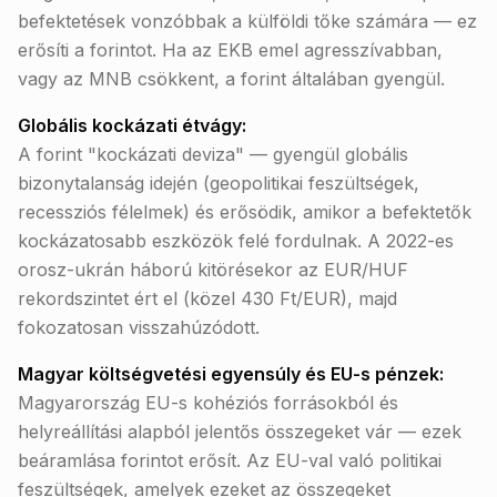
befektetések vonzóbbak a külföldi tőke számára — ez
erősíti a forintot. Ha az EKB emel agresszívabban,
vagy az MNB csökkent, a forint általában gyengül.
Globális kockázati étvágy:
A forint "kockázati deviza" — gyengül globális
bizonytalanság idején (geopolitikai feszültségek,
recessziós félelmek) és erősödik, amikor a befektetők
kockázatosabb eszközök felé fordulnak. A 2022-es
orosz-ukrán háború kitörésekor az EUR/HUF
rekordszintet ért el (közel 430 Ft/EUR), majd
fokozatosan visszahúzódott.
Magyar költségvetési egyensúly és EU-s pénzek:
Magyarország EU-s kohéziós forrásokból és
helyreállítási alapból jelentős összegeket vár — ezek
beáramlása forintot erősít. Az EU-val való politikai
feszültségek, amelyek ezeket az összegeket