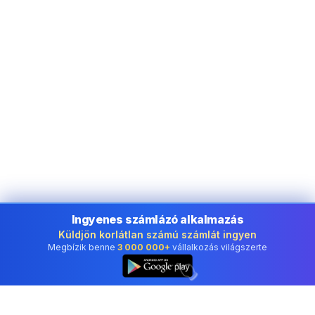
Ingyenes számlázó alkalmazás
Küldjön korlátlan számú számlát ingyen
Megbízik benne
3 000 000+
vállalkozás világszerte
👆