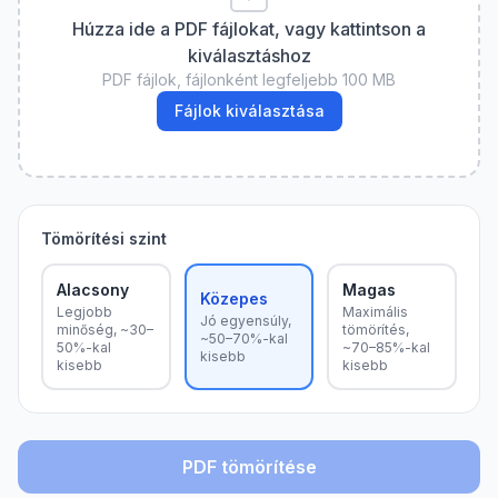
Húzza ide a PDF fájlokat, vagy kattintson a
kiválasztáshoz
PDF fájlok, fájlonként legfeljebb 100 MB
Fájlok kiválasztása
Tömörítési szint
Alacsony
Magas
Közepes
Legjobb
Maximális
Jó egyensúly,
minőség, ~30–
tömörítés,
~50–70%-kal
50%-kal
~70–85%-kal
kisebb
kisebb
kisebb
PDF tömörítése