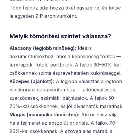
Több fájlhoz adja hozzá őket egyszerre, és töltse
le egyetlen ZIP-archívumként.
Melyik tömörítési szintet válassza?
Alacsony (legjobb minőség):
Ideális
dokumentumokhoz, ahol a képminőség fontos —
tervrajzok, fotók, portfóliók. A fájlok 30–50%-kal
csökkennek szinte észrevehetetlen különbséggel.
Közepes (ajánlott):
A legjobb választás a legtöbb
mindennapi dokumentumhoz — adóbevallások,
szerződések, számlák, pályázatok. A fájlok 50–
70%-kal csökkennek, és jól olvashatók maradnak.
Magas (maximális tömörítés):
Akkor használja,
ha a fájlméret az abszolút prioritás. A fájlok 70–
85%-kal csökkennek. A szöveg éles marad; a