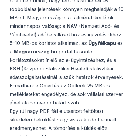
dokumentumok, nagy felbontású képek és
többoldalas jelentések könnyen meghaladják a 10
MB-ot. Magyarországon a fájlméret-korlátok
mindennapos valóság: a
NAV
(Nemzeti Adó- és
Vámhivatal) adóbevallásokhoz és igazolásokhoz
5–10 MB-os korlátot alkalmaz, az
Ügyfélkapu
és
a
Magyarország.hu
portál hasonló
korlátozásokat ír elő az e-ügyintézéshez, és a
KSH
(Központi Statisztikai Hivatal) statisztikai
adatszolgáltatásainál is szűk határok érvényesek.
E-mailben: a Gmail és az Outlook 25 MB-os
mellékleteket engedélyez, de sok vállalati szerver
jóval alacsonyabb határt szab.
Egy túl nagy PDF fájl elutasított feltöltést,
sikertelen beküldést vagy visszaküldött e-mailt
eredményezhet. A tömörítés a küldés előtt