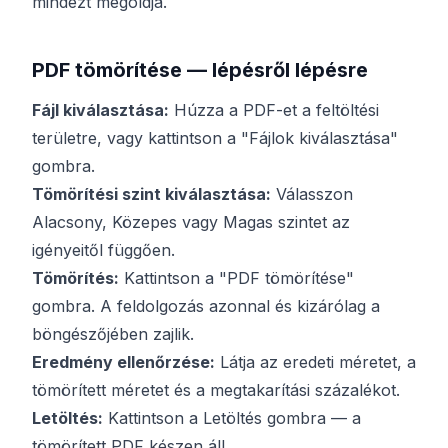
mindezt megoldja.
PDF tömörítése — lépésről lépésre
Fájl kiválasztása:
Húzza a PDF-et a feltöltési
területre, vagy kattintson a "Fájlok kiválasztása"
gombra.
Tömörítési szint kiválasztása:
Válasszon
Alacsony, Közepes vagy Magas szintet az
igényeitől függően.
Tömörítés:
Kattintson a "PDF tömörítése"
gombra. A feldolgozás azonnal és kizárólag a
böngészőjében zajlik.
Eredmény ellenőrzése:
Látja az eredeti méretet, a
tömörített méretet és a megtakarítási százalékot.
Letöltés:
Kattintson a Letöltés gombra — a
tömörített PDF készen áll.