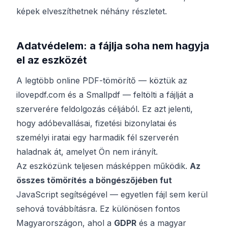
képek elveszíthetnek néhány részletet.
Adatvédelem: a fájlja soha nem hagyja
el az eszközét
A legtöbb online PDF-tömörítő — köztük az
ilovepdf.com és a Smallpdf — feltölti a fájlját a
szerverére feldolgozás céljából. Ez azt jelenti,
hogy adóbevallásai, fizetési bizonylatai és
személyi iratai egy harmadik fél szerverén
haladnak át, amelyet Ön nem irányít.
Az eszközünk teljesen másképpen működik.
Az
összes tömörítés a böngészőjében fut
JavaScript segítségével — egyetlen fájl sem kerül
sehová továbbításra. Ez különösen fontos
Magyarországon, ahol a
GDPR
és a magyar