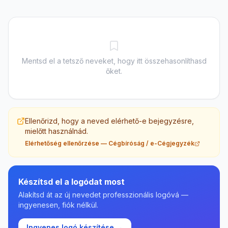
Mentsd el a tetsző neveket, hogy itt összehasonlíthasd
őket.
Ellenőrizd, hogy a neved elérhető-e bejegyzésre,
mielőtt használnád.
Elérhetőség ellenőrzése
—
Cégbíróság / e-Cégjegyzék
Készítsd el a logódat most
Alakítsd át az új nevedet professzionális logóvá —
ingyenesen, fiók nélkül.
Ingyenes logó készítése →