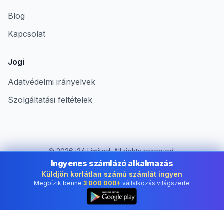
Blog
Kapcsolat
Jogi
Adatvédelmi irányelvek
Szolgáltatási feltételek
©
2026
i24 Limited. All rights reserved.
Vállalkozások számára Hungary területén
Ingyenes számlázó alkalmazás
Küldjön korlátlan számú számlát ingyen
Ország módosítása:
Hungary
Megbízik benne
3 000 000+
vállalkozás világszerte