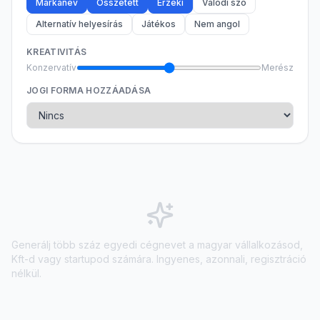
Márkanév
Összetett
Érzéki
Valódi szó
Alternatív helyesírás
Játékos
Nem angol
KREATIVITÁS
Konzervatív
Merész
JOGI FORMA HOZZÁADÁSA
Generálj több száz egyedi cégnevet a magyar vállalkozásod,
Kft-d vagy startupod számára. Ingyenes, azonnali, regisztráció
nélkül.