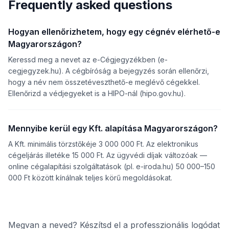
Frequently asked questions
Hogyan ellenőrizhetem, hogy egy cégnév elérhető-e
Magyarországon?
Keressd meg a nevet az e-Cégjegyzékben (e-
cegjegyzek.hu). A cégbíróság a bejegyzés során ellenőrzi,
hogy a név nem összetéveszthető-e meglévő cégekkel.
Ellenőrizd a védjegyeket is a HIPO-nál (hipo.gov.hu).
Mennyibe kerül egy Kft. alapítása Magyarországon?
A Kft. minimális törzstőkéje 3 000 000 Ft. Az elektronikus
cégeljárás illetéke 15 000 Ft. Az ügyvédi díjak változóak —
online cégalapítási szolgáltatások (pl. e-iroda.hu) 50 000–150
000 Ft között kínálnak teljes körű megoldásokat.
Megvan a neved? Készítsd el a professzionális logódat