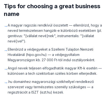
Tips for choosing a great business
name
→
A magyar ragozás rendkívül összetett — ellenőrizd, hogy a
neved természetesen hangzik-e különböző esetekben (pl.
genitivus: "[vállalat nevé]nek", instrumentalis: "[vállalat
nevé]vel").
→
Ellenőrizd a védjegyeket a Szellemi Tulajdon Nemzeti
Hivatalánál (hipo.gov.hu) — a védjegyoltalom
Magyarországon kb. 27 000 Ft-tól indul osztályonként.
→
Angol nevek teljesen elfogadhatók magyar Kft-k esetén —
különösen a tech szektorban széles körben elterjedtek.
→
.hu domainhez magyarországi székhellyel rendelkező
szervezet vagy természetes személy szükséges — a
regisztrációt a ISZT (iszt.hu) kezeli.