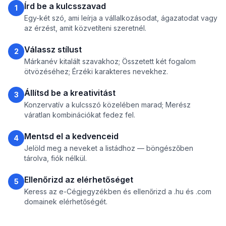
Írd be a kulcsszavad
1
Egy-két szó, ami leírja a vállalkozásodat, ágazatodat vagy
az érzést, amit közvetíteni szeretnél.
Válassz stílust
2
Márkanév kitalált szavakhoz; Összetett két fogalom
ötvözéséhez; Érzéki karakteres nevekhez.
Állítsd be a kreativitást
3
Konzervatív a kulcsszó közelében marad; Merész
váratlan kombinációkat fedez fel.
Mentsd el a kedvenceid
4
Jelöld meg a neveket a listádhoz — böngészőben
tárolva, fiók nélkül.
Ellenőrizd az elérhetőséget
5
Keress az e-Cégjegyzékben és ellenőrizd a .hu és .com
domainek elérhetőségét.