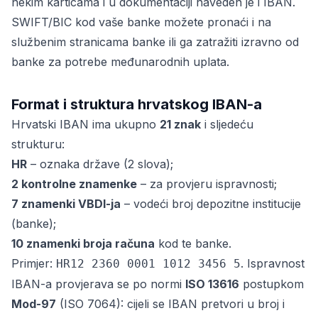
nekim karticama i u dokumentaciji naveden je i IBAN.
SWIFT/BIC kod vaše banke možete pronaći i na
službenim stranicama banke ili ga zatražiti izravno od
banke za potrebe međunarodnih uplata.
Format i struktura hrvatskog IBAN-a
Hrvatski IBAN ima ukupno
21 znak
i sljedeću
strukturu:
HR
– oznaka države (2 slova);
2 kontrolne znamenke
– za provjeru ispravnosti;
7 znamenki VBDI-ja
– vodeći broj depozitne institucije
(banke);
10 znamenki broja računa
kod te banke.
Primjer:
. Ispravnost
HR12 2360 0001 1012 3456 5
IBAN-a provjerava se po normi
ISO 13616
postupkom
Mod-97
(ISO 7064): cijeli se IBAN pretvori u broj i