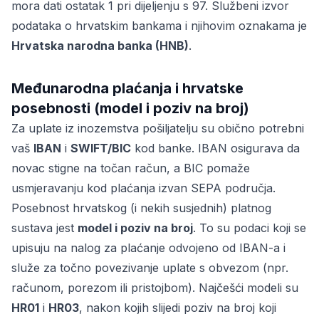
mora dati ostatak 1 pri dijeljenju s 97. Službeni izvor
podataka o hrvatskim bankama i njihovim oznakama je
Hrvatska narodna banka (HNB)
.
Međunarodna plaćanja i hrvatske
posebnosti (model i poziv na broj)
Za uplate iz inozemstva pošiljatelju su obično potrebni
vaš
IBAN
i
SWIFT/BIC
kod banke. IBAN osigurava da
novac stigne na točan račun, a BIC pomaže
usmjeravanju kod plaćanja izvan SEPA područja.
Posebnost hrvatskog (i nekih susjednih) platnog
sustava jest
model i poziv na broj
. To su podaci koji se
upisuju na nalog za plaćanje odvojeno od IBAN-a i
služe za točno povezivanje uplate s obvezom (npr.
računom, porezom ili pristojbom). Najčešći modeli su
HR01
i
HR03
, nakon kojih slijedi poziv na broj koji