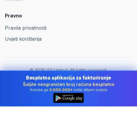
Pravno
Pravila privatnosti
Uvjeti korištenja
©
2026
i24 Limited. All rights reserved.
Za tvrtke u Croatia
Besplatna aplikacija za fakturiranje
Šaljite neograničen broj računa besplatno
Promijeni državu:
Croatia
Koriste ga
3.000.000+
tvrtki diljem svijeta