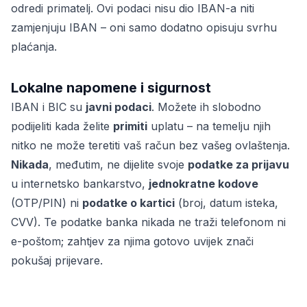
odredi primatelj. Ovi podaci nisu dio IBAN-a niti
zamjenjuju IBAN – oni samo dodatno opisuju svrhu
plaćanja.
Lokalne napomene i sigurnost
IBAN i BIC su
javni podaci
. Možete ih slobodno
podijeliti kada želite
primiti
uplatu – na temelju njih
nitko ne može teretiti vaš račun bez vašeg ovlaštenja.
Nikada
, međutim, ne dijelite svoje
podatke za prijavu
u internetsko bankarstvo,
jednokratne kodove
(OTP/PIN) ni
podatke o kartici
(broj, datum isteka,
CVV). Te podatke banka nikada ne traži telefonom ni
e-poštom; zahtjev za njima gotovo uvijek znači
pokušaj prijevare.