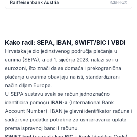
Raiffeisenbank Austria
RZBHHR2X
Kako radi: SEPA, IBAN, SWIFT/BIC i VBDI
Hrvatska je dio jedinstvenog područja plaćanja u
eurima (SEPA), a od 1. siječnja 2023. nalazi se i u
eurozoni, što znači da se domaća i prekogranična
plaćanja u eurima obavljaju na isti, standardizirani
način diljem Europe.
U SEPA sustavu svaki se račun jednoznačno
identificira pomoću
IBAN-a
(International Bank
Account Number). IBAN je glavni identifikator računa i
sadrži sve podatke potrebne za usmjeravanje uplate
prema ispravnoj banci i računu.
SWIFT kod
(poznat i kao
BIC
– Bank Identifier Code)