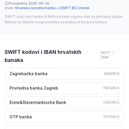
Provjereno
2026-06-30
·
Izvor
:
Hrvatska narodna banka + SWIFT BIC imenik
SWIFT kod, kod banke ili IBAN možete sigurno dati za primanje uplate.
Nikada ne dijelite svoje podatke za prijavu ni kodove kartice.
SWIFT kodovi i IBAN hrvatskih
SWIFT /
IBAN
banaka
Zagrebačka banka
ZABAHR2X
Privredna banka Zagreb
PBZGHR2X
Erste&Steiermärkische Bank
ESBCHR22
OTP banka
OTPVHR2X