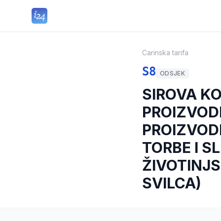
Carinska tarifa
S8
ODSJEK
SIROVA KO
PROIZVODI
PROIZVODI
TORBE I S
ŽIVOTINJS
SVILCA)