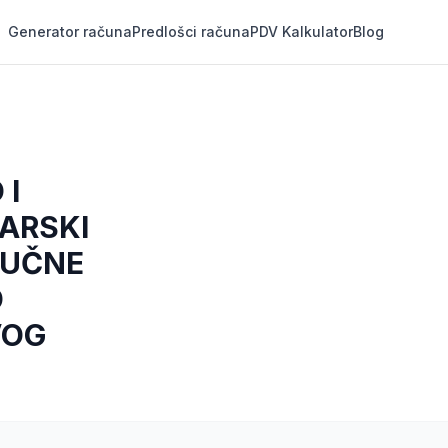
Generator računa
Predlošci računa
PDV Kalkulator
Blog
 I
NARSKI
RUČNE
D
VOG