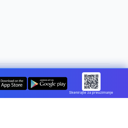
Promijeni državu:
Croatia
Skenirajte za preuzimanje