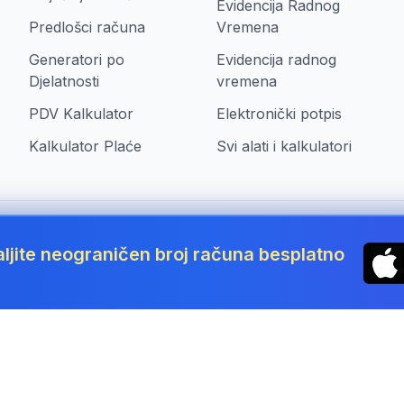
Evidencija Radnog
Predlošci računa
Vremena
Generatori po
Evidencija radnog
Djelatnosti
vremena
PDV Kalkulator
Elektronički potpis
Kalkulator Plaće
Svi alati i kalkulatori
aljite neograničen broj računa besplatno