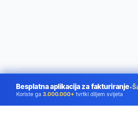
©
2026
i24 Limited. All rights reserved.
•
Za tvrtke u Croatia
Besplatna aplikacija za fakturiranje
Š
•
Koriste ga
3.000.000+
tvrtki diljem svijeta