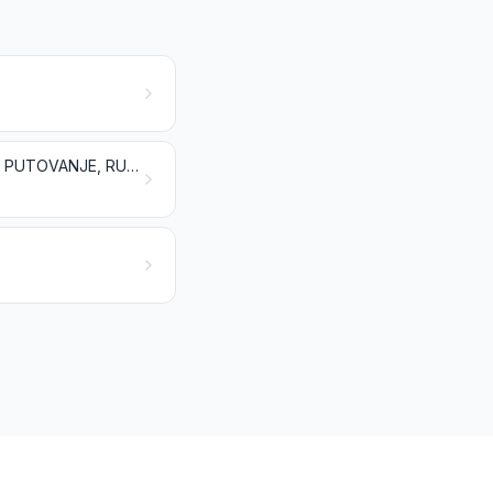
PROIZVODI OD KOŽE; SEDLARSKI I REMENARSKI PROIZVODI; PREDMETI ZA PUTOVANJE, RUČNE TORBE I SLIČNI SPREMNICI; PROIZVODI OD ŽIVOTINJSKIH CRIJEVA (OSIM OD DUDOVOG SVILCA)