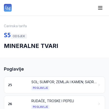
Carinska tarifa
S5
ODSJEK
MINERALNE TVARI
Poglavlje
SOL; SUMPOR; ZEMLJA I KAMEN; SADRA, VAPNO I CEMENT
25
POGLAVLJE
RUDAČE, TROSKE I PEPELI
26
POGLAVLJE