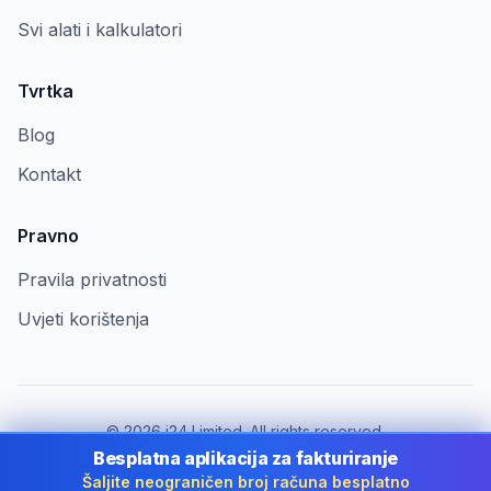
Svi alati i kalkulatori
Tvrtka
Blog
Kontakt
Pravno
Pravila privatnosti
Uvjeti korištenja
©
2026
i24 Limited. All rights reserved.
Za tvrtke u Croatia
Besplatna aplikacija za fakturiranje
Šaljite neograničen broj računa besplatno
Promijeni državu:
Croatia