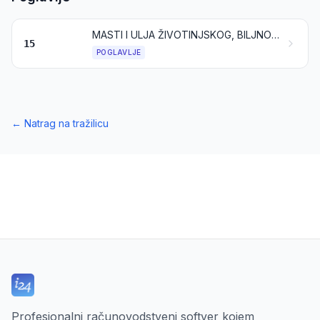
MASTI I ULJA ŽIVOTINJSKOG, BILJNOG ILI MIKROBNOG PODRIJETLA TE PROIZVODI NJIHOVE RAZGRADNJE; PRERAĐENE JESTIVE MASTI; ŽIVOTINJSKI ILI BILJNI VOSKOVI
15
POGLAVLJE
←
Natrag na tražilicu
Profesionalni računovodstveni softver kojem