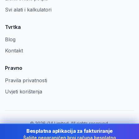
Svi alati i kalkulatori
Tvrtka
Blog
Kontakt
Pravno
Pravila privatnosti
Uvjeti korištenja
©
2026
i24 Limited. All rights reserved.
Za tvrtke u Croatia
Besplatna aplikacija za fakturiranje
Šaljite neograničen broj računa besplatno
Promijeni državu:
Croatia