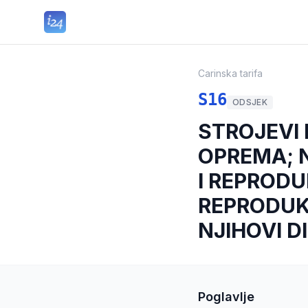
Carinska tarifa
S16
ODSJEK
STROJEVI 
OPREMA; N
I REPRODU
REPRODUKC
NJIHOVI DI
Poglavlje