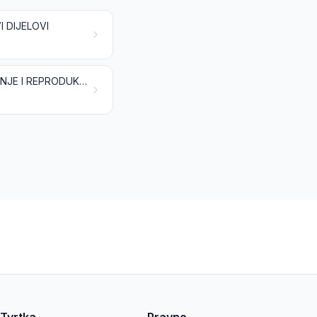
I DIJELOVI
ELEKTRIČNI STROJEVI I OPREMA TE NJIHOVI DIJELOVI; APARATI ZA SNIMANJE I REPRODUKCIJU ZVUKA, APARATI ZA SNIMANJE I REPRODUKCIJU TELEVIZIJSKE SLIKE I ZVUKA, NJIHOVI DIJELOVI I PRIBOR