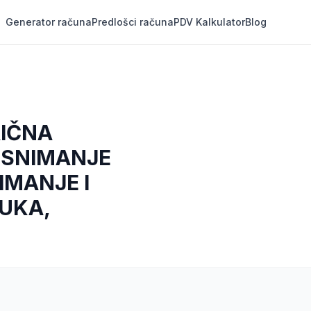
Generator računa
Predlošci računa
PDV Kalkulator
Blog
RIČNA
A SNIMANJE
IMANJE I
VUKA,