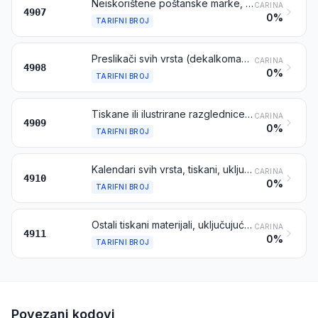
Neiskorištene poštanske marke, porezne ili slične markice, trenutačno u opticaju ili novoizdane u zemlji namjene u kojoj imaju, ili će imati, prepoznatljivu nominalnu vrijednost; papir s utisnutim žigom; banknote; čekovi; akcije, dionice ili obveznice i slični dokumenti
CARINA
4907
0%
TARIFNI BROJ
Preslikači svih vrsta (dekalkomanije)
CARINA
4908
0%
TARIFNI BROJ
Tiskane ili ilustrirane razglednice; tiskane karte s osobnim čestitkama, porukama ili objavama, neovisno jesu li ilustrirane ili ne, sa ili bez omotnica ili ukrasa
CARINA
4909
0%
TARIFNI BROJ
Kalendari svih vrsta, tiskani, uključujući kalendare u blokovima
CARINA
4910
0%
TARIFNI BROJ
Ostali tiskani materijali, uključujući tiskane slike i fotografije
CARINA
4911
0%
TARIFNI BROJ
Povezani kodovi