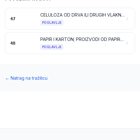
CELULOZA OD DRVA ILI DRUGIH VLAKNASTIH CELULOZNIH MATERIJALA; PAPIR I KARTON (OTPACI I OSTACI) NAMIJENJENI PONOVNOJ PRERADI
47
POGLAVLJE
PAPIR I KARTON; PROIZVODI OD PAPIRNE MASE, PAPIRA ILI KARTONA
48
POGLAVLJE
←
Natrag na tražilicu