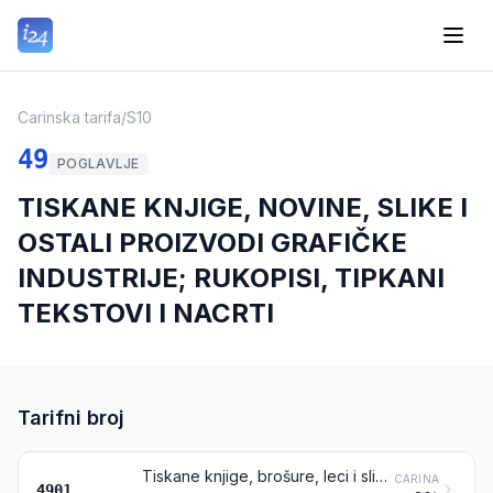
Carinska tarifa
/
S10
49
POGLAVLJE
TISKANE KNJIGE, NOVINE, SLIKE I
OSTALI PROIZVODI GRAFIČKE
INDUSTRIJE; RUKOPISI, TIPKANI
TEKSTOVI I NACRTI
Tarifni broj
Tiskane knjige, brošure, leci i slični tiskani materijal, neovisno jesu li u slobodnim listovima ili ne
CARINA
4901