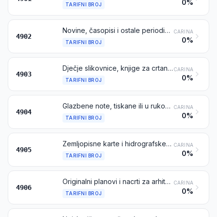
0%
TARIFNI BROJ
Novine, časopisi i ostale periodične publikacije, neovisno jesu li ilustrirani ili sadrže reklamni materijal ili ne
CARINA
4902
0%
TARIFNI BROJ
Dječje slikovnice, knjige za crtanje ili bojanje
CARINA
4903
0%
TARIFNI BROJ
Glazbene note, tiskane ili u rukopisu, neovisno jesu li uvezene ili ilustrirane ili ne
CARINA
4904
0%
TARIFNI BROJ
Zemljopisne karte i hidrografske ili slične karte svih vrsta, uključujući atlase, zidne karte, topografske karte i globuse, tiskane
CARINA
4905
0%
TARIFNI BROJ
Originalni planovi i nacrti za arhitektonske, inženjerske, industrijske, komercijalne, topografske ili slične namjene, rađeni rukom; rukopisi; fotografske reprodukcije na osjetljivom papiru i karbonske kopije prethodno spomenutih proizvoda
CARINA
4906
0%
TARIFNI BROJ