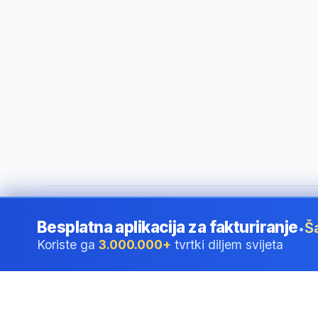
©
2026
i24 Limited. All rights reserved.
•
Za tvrtke u Croatia
Besplatna aplikacija za fakturiranje
Š
•
Koriste ga
3.000.000+
tvrtki diljem svijeta