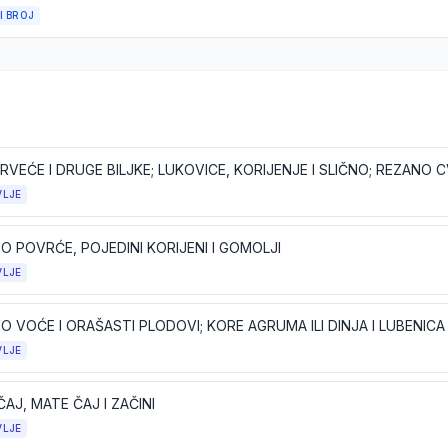
I BROJ
VLJE
O POVRĆE, POJEDINI KORIJENI I GOMOLJI
VLJE
O VOĆE I ORAŠASTI PLODOVI; KORE AGRUMA ILI DINJA I LUBENICA
VLJE
ČAJ, MATE ČAJ I ZAČINI
VLJE