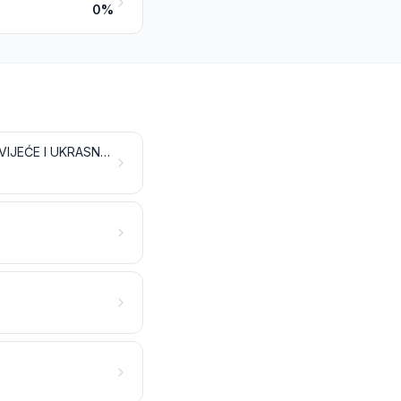
0%
ŽIVO DRVEĆE I DRUGE BILJKE; LUKOVICE, KORIJENJE I SLIČNO; REZANO CVIJEĆE I UKRASNO LIŠĆE