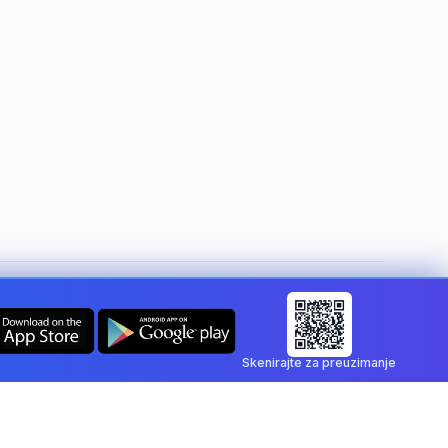
Promijeni državu:
Croatia
Skenirajte za preuzimanje