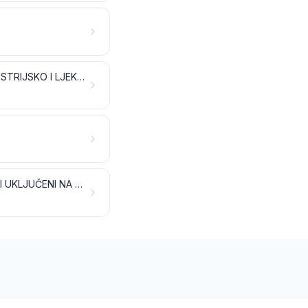
ULJANO SJEMENJE I PLODOVI; RAZNO ZRNJE, SJEMENJE I PLODOVI; INDUSTRIJSKO I LJEKOVITO BILJE; SLAMA I STOČNA HRANA
BILJNI MATERIJALI ZA PLETARSTVO; BILJNI PROIZVODI NESPOMENUTI NITI UKLJUČENI NA DRUGOM MJESTU