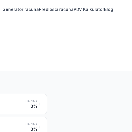
Generator računa
Predlošci računa
PDV Kalkulator
Blog
CARINA
0%
CARINA
0%