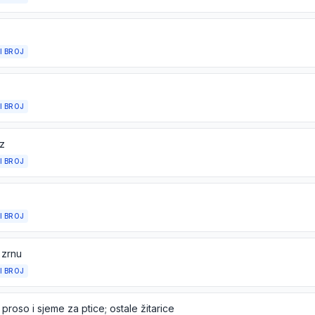
I BROJ
I BROJ
z
I BROJ
I BROJ
 zrnu
I BROJ
 proso i sjeme za ptice; ostale žitarice