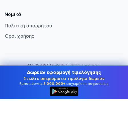
Νομικά
Πολιτική απορρήτου
Όροι χρήσης
©
2026
i24 Limited. All rights reserved.
Εξυπηρετώντας επιχειρήσεις στην Greece
Δωρεάν εφαρμογή τιμολόγησης
Στείλτε απεριόριστα τιμολόγια δωρεάν
Αλλαγή χώρας:
Greece
Εμπιστεύονται
3.000.000+
επιχειρήσεις παγκοσμίως