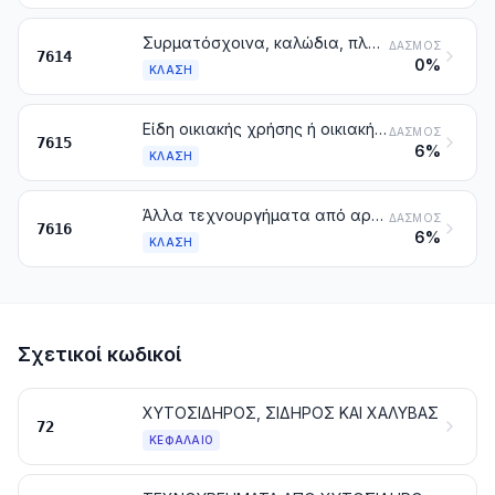
Συρματόσχοινα, καλώδια, πλεξίδες και παρόμοια, από αργίλιο, μη μονωμένα, για την ηλεκτροτεχνία
ΔΑΣΜΌΣ
7614
0%
ΚΛΆΣΗ
Είδη οικιακής χρήσης ή οικιακής οικονομίας, υγιεινής ή ευπρεπισμού, και τα μέρη αυτών, όλα από αργίλιο. Σφουγγάρια, σύρματα τριψίματος, γάντια και παρόμοια είδη για τον καθαρισμό με τρίψιμο, τη στίλβωση ή ανάλογες χρήσεις, από αργίλιο
ΔΑΣΜΌΣ
7615
6%
ΚΛΆΣΗ
Άλλα τεχνουργήματα από αργίλιο
ΔΑΣΜΌΣ
7616
6%
ΚΛΆΣΗ
Σχετικοί κωδικοί
ΧΥΤΟΣΙΔΗΡΟΣ, ΣΙΔΗΡΟΣ ΚΑΙ ΧΑΛΥΒΑΣ
72
ΚΕΦΆΛΑΙΟ