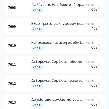
Σωλήνες κάθε είδους από αργίλιο
ΔΑΣΜΌΣ
7608
6%
ΚΛΆΣΗ
Εξαρτήματα σωληνώσεων (π.χ. σύνδεσμοι, γωνίες, περιβλήματα) από αργίλιο
ΔΑΣΜΌΣ
7609
4%
ΚΛΆΣΗ
Κατασκευές και μέρη αυτών (π.χ. γέφυρες και μέρη αυτών, πύργοι, πυλώνες στύλοι, σκελετοί, στέγες, πόρτες, παράθυρα και τα πλαίσια τους, περβάζια και κατώφλια, κιγκλιδώματα), από αργίλιο, με εξαίρεση τα προκατασκευασμένα κτίρια της κλάσης 9406. Πλάκες και φύλλα, ράβδοι, είδη με καθορισμένη μορφή, σωλήνες και παρόμοια, από αργίλιο, προετοιμασμένα για να χρησιμοποιηθούν σε κατασκευές
ΔΑΣΜΌΣ
7610
6%
ΚΛΆΣΗ
Δεξαμενές, βαρέλια, κάδοι και παρόμοια δοχεία για όλες τις ύλες (με εξαίρεση τα συμπιεσμένα ή υγροποιημένα αέρια), από αργίλιο, με χωρικότητα που υπερβαίνει τα 300 l, χωρίς μηχανικές ή θερμικές διατάξεις, έστω και με εσωτερική επένδυση ή θερμομόνωση
ΔΑΣΜΌΣ
7611
0%
ΚΛΆΣΗ
Δεξαμενές, βαρέλια, τύμπανα, μπιτόνια, κουτιά και παρόμοια δοχεία, από αργίλιο (στα οποία περιλαμβάνονται και οι σωληνωτές θήκες, εύκαμπτες ή μη), για όλες τις ύλες (με εξαίρεση τα συμπιεσμένα ή υγροποιημένα αέρια), με χωρητικότητα που δεν υπερβαίνει τα 300 l, χωρίς μηχανικές ή θερμικές διατάξεις, έστω και με εσωτερική επένδυση ή θερμομόνωση
ΔΑΣΜΌΣ
7612
6%
ΚΛΆΣΗ
Δοχεία από αργίλιο για συμπιεσμένα ή υγροποιημένα αέρια
ΔΑΣΜΌΣ
7613
6%
ΚΛΆΣΗ