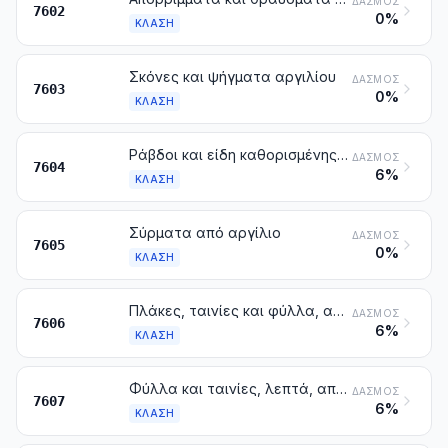
ΔΑΣΜΌΣ
7602
0%
ΚΛΆΣΗ
Σκόνες και ψήγματα αργιλίου
ΔΑΣΜΌΣ
7603
0%
ΚΛΆΣΗ
Ράβδοι και είδη καθορισμένης μορφής από αργίλιο
ΔΑΣΜΌΣ
7604
6%
ΚΛΆΣΗ
Σύρματα από αργίλιο
ΔΑΣΜΌΣ
7605
0%
ΚΛΆΣΗ
Πλάκες, ταινίες και φύλλα, από αργίλιο, με πάχος που υπερβαίνει τα 0,2 mm
ΔΑΣΜΌΣ
7606
6%
ΚΛΆΣΗ
Φύλλα και ταινίες, λεπτά, από αργίλιο (έστω και τυπωμένα ή επικολλημένα σε χαρτί, χαρτόνι, πλαστικές ύλες ή παρόμοια υποθέματα), με πάχος που δεν υπερβαίνει τα 0,2 mm (μη περιλαμβανομένου του υποθέματος)
ΔΑΣΜΌΣ
7607
6%
ΚΛΆΣΗ