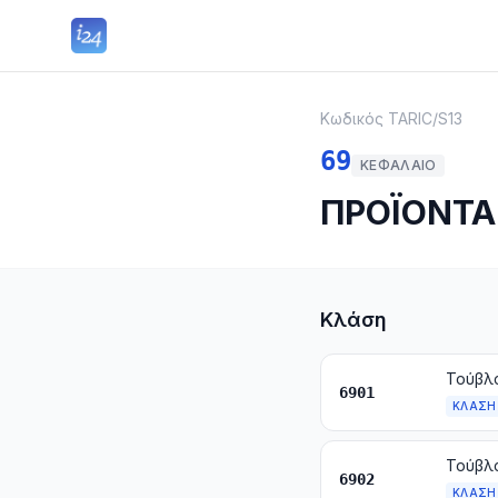
Κωδικός TARIC
/
S13
69
ΚΕΦΆΛΑΙΟ
ΠΡΟΪΟΝΤΑ
Κλάση
6901
ΚΛΆΣΗ
6902
ΚΛΆΣΗ