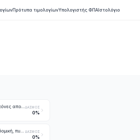
ογίων
Πρότυπα τιμολογίων
Υπολογιστής ΦΠΑ
Ιστολόγιο
Τούβλα, πλάκες, πλακάκια και άλλα κεραμευτικά είδη από πυριτικές σκόνες απολιθωμάτων (π.χ. kieselguhr, τριπολίτις γη, διατομίτης) ή από ανάλογες πυριτικές γαίες
ΔΑΣΜΌΣ
0%
Τούβλα, πλάκες, πλακάκια και ανάλογα κεραμευτικά είδη για την οικοδομική, πυρίμαχα, άλλα από εκείνα από πυριτικές σκόνες απολιθωμάτων ή από ανάλογες πυριτικές γαίες
ΔΑΣΜΌΣ
0%