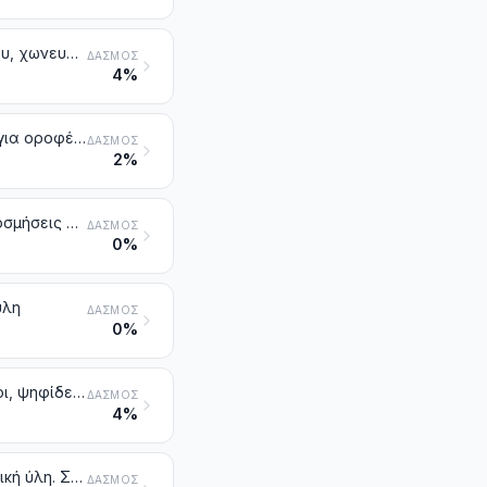
Άλλα κεραμευτικά είδη πυρίμαχα [π.χ. αποστακτήρες σε σχήμα κεράτου, χωνευτήρια, θάλαμοι κλιβάνων, εμφράγματα, στηρίγματα, δοχεία κυπελλώσεως, σωλήνες κάθε είδους, θήκες, ράβδοι και πλάκες (slide gates) κάδων χύτευσης], άλλα από εκείνα από πυριτικές σκόνες απολιθωμάτων ή από ανάλογες πυριτικές γαίες
ΔΑΣΜΌΣ
4%
Τούβλα για την οικοδομική, κοίλα τούβλα με μεγαλύτερες διαστάσεις για οροφές και δάπεδα, τούβλα με ειδικό σχήμα για επενδύσεις δοκαριών και παρόμοια είδη, από κεραμευτική ύλη
ΔΑΣΜΌΣ
2%
Κεραμίδια, στοιχεία για το τζάκι, αγωγοί καπνού, αρχιτεκτονικές διακοσμήσεις από κεραμευτική ύλη, και άλλα πήλινα είδη για την οικοδομή
ΔΑΣΜΌΣ
0%
ύλη
ΔΑΣΜΌΣ
0%
Πλακάκια και πλάκες δαπέδου ή επένδυσης, από κεραμευτική ύλη. Κύβοι, ψηφίδες και παρόμοια είδη για μωσαϊκά από κεραμευτική ύλη, έστω και πάνω σε υπόθεμα. Κεραμικά φινιρίσματος
ΔΑΣΜΌΣ
4%
Συσκευές και είδη για χημικές ή άλλες τεχνικές χρήσεις, από κεραμευτική ύλη. Σκάφες και κάδοι για το πότισμα των ζώων, φάτνες και παρόμοια δοχεία για την αγροτική οικονομία, από κεραμευτική ύλη. Στάμνες και παρόμοια δοχεία για τη μεταφορά ή τη συσκευασία, από κεραμευτική ύλη
ΔΑΣΜΌΣ