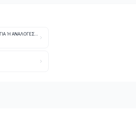
ΤΕΧΝΟΥΡΓΗΜΑΤΑ ΑΠΟ ΠΕΤΡΕΣ, ΓΥΨΟ, ΤΣΙΜΕΝΤΟ, ΑΜΙΑΝΤΟ, ΜΑΡΜΑΡΥΓΙΑ Ή ΑΝΑΛΟΓΕΣ ΥΛΕΣ