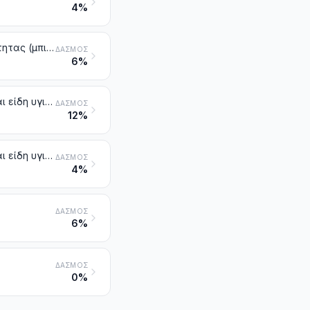
4%
Νεροχύτες, νιπτήρες, κολόνες νιπτήρων, μπανιέρες, λεκάνες καθαριότητας (μπιντέδες), λεκάνες αποχωρητηρίων, καζανάκια, ουρητήρια και παρόμοια, μόνιμα είδη υγιεινής, από κεραμευτική ύλη
ΔΑΣΜΌΣ
6%
Επιτραπέζια σκεύη, άλλα είδη οικιακής χρήσης ή οικιακής οικονομίας και είδη υγιεινής ή ευπρεπισμού, από πορσελάνη
ΔΑΣΜΌΣ
12%
Επιτραπέζια σκεύη, άλλα είδη οικιακής χρήσης ή οικιακής οικονομίας και είδη υγιεινής ή ευπρεπισμού, από κεραμευτική ύλη, άλλα από εκείνα από πορσελάνη
ΔΑΣΜΌΣ
4%
ΔΑΣΜΌΣ
6%
ΔΑΣΜΌΣ
0%