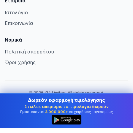
Εταιρεία
Ιστολόγιο
Επικοινωνία
Νομικά
Πολιτική απορρήτου
Όροι χρήσης
©
2026
i24 Limited. All rights reserved.
Εξυπηρετώντας επιχειρήσεις στην Greece
Δωρεάν εφαρμογή τιμολόγησης
Στείλτε απεριόριστα τιμολόγια δωρεάν
Αλλαγή χώρας:
Greece
Εμπιστεύονται
3.000.000+
επιχειρήσεις παγκοσμίως