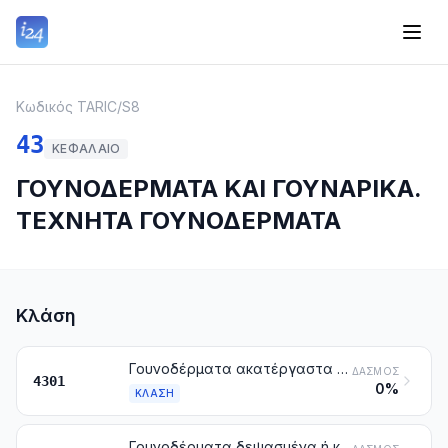
Κωδικός TARIC
/
S8
43
ΚΕΦΆΛΑΙΟ
ΓΟΥΝΟΔΕΡΜΑΤΑ ΚΑΙ ΓΟΥΝΑΡΙΚΑ.
ΤΕΧΝΗΤΑ ΓΟΥΝΟΔΕΡΜΑΤΑ
Κλάση
Γουνοδέρματα ακατέργαστα (στα οποία περιλαμβάνονται και τα κεφάλια, ουρές, πόδια και άλλα κομμάτια που μπορούν να χρησιμοποιηθούν στην κατασκευή γουνοδερμάτων), άλλα από τα ακατέργαστα δέρματα των κλάσεων 4101, 4102 ή 4103
ΔΑΣΜΌΣ
4301
0%
ΚΛΆΣΗ
Γουνοδέρματα δεψασμένα ή κατεργασμένα (στα οποία περιλαμβάνονται και τα κεφάλια, ουρές, πόδια και άλλα κομμάτια, αποκόμματα και απορρίμματα), που δεν έχουν συναρμολογηθεί ή έχουν συναρμολογηθεί (χωρίς προσθήκη άλλων υλών), άλλα από εκείνα της κλάσης 4303