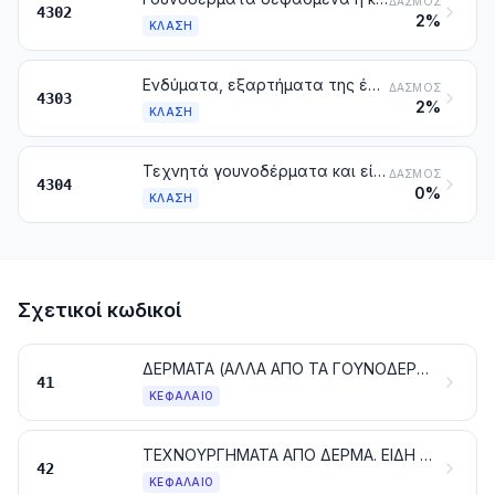
ΔΑΣΜΌΣ
4302
2%
ΚΛΆΣΗ
Ενδύματα, εξαρτήματα της ένδυσης και άλλα είδη από γουνοδέρματα
ΔΑΣΜΌΣ
4303
2%
ΚΛΆΣΗ
Τεχνητά γουνοδέρματα και είδη από τεχνητά γουνοδέρματα
ΔΑΣΜΌΣ
4304
0%
ΚΛΆΣΗ
Σχετικοί κωδικοί
ΔΕΡΜΑΤΑ (ΑΛΛΑ ΑΠΟ ΤΑ ΓΟΥΝΟΔΕΡΜΑΤΑ)
41
ΚΕΦΆΛΑΙΟ
ΤΕΧΝΟΥΡΓΗΜΑΤΑ ΑΠΟ ΔΕΡΜΑ. ΕΙΔΗ ΣΕΛΟΠΟΙΙΑΣ ΚΑΙ ΛΟΙΠΟΥ ΕΞΟΠΛΙΣΜΟΥ ΓΙΑ ΟΛΑ ΤΑ ΖΩΑ. ΕΙΔΗ ΤΑΞΙΔΙΟΥ, ΣΑΚΙΔΙΑ ΧΕΡΙΟΥ ΚΑΙ ΠΑΡΟΜΟΙΑ. ΤΕΧΝΟΥΡΓΗΜΑΤΑ ΑΠΟ ΕΝΤΕΡΑ [ΕΚΤΟΣ ΑΠΟ ΤΡΙΧΕΣ ΑΛΙΕΙΑΣ (ΜΕΣΣΗΝΕΖΕΣ)]
42
ΚΕΦΆΛΑΙΟ