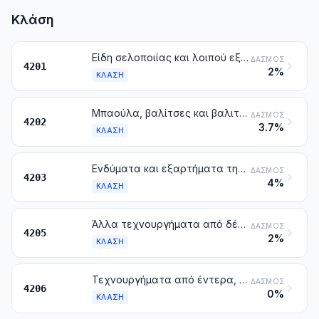
Κλάση
Είδη σελοποιίας και λοιπού εξοπλισμού για όλα τα ζώα [στα οποία περιλαμβάνονται και τα ζυγολούρια, λουριά για τη συγκράτηση (λυτάρια), επιγονατίδες, φίμωτρα, υποσάγματα, σακίδια για σέλες, προστατευτικά παλτά για σκύλους και παρόμοια είδη], από κάθε ύλη
ΔΑΣΜΌΣ
4201
2%
ΚΛΆΣΗ
Μπαούλα, βαλίτσες και βαλιτσάκια, στα οποία περιλαμβάνονται και τα βαλιτσάκια για είδη καλλωπισμού και τα βαλιτσάκια για έγγραφα, οι χαρτοφύλακες γενικά, θήκες για ματογυάλια, θήκες για κυάλια, για φωτογραφικές και κινηματογραφικές μηχανές, για μουσικά όργανα ή όπλα και παρόμοια. Σάκοι ταξιδιού, μονωτικοί σάκοι για προϊόντα διατροφής και ποτά, θήκες για είδη καλλωπισμού, σάκοι ράχης, σακίδια χεριού, σάκοι για ψώνια, πορτοφόλια για χαρτονομίσματα και κέρματα, θήκες για επισκεπτήρια, τσιγαροθήκες, καπνοσακούλες, θήκες εργαλείων, σάκοι για είδη αθλητισμού, κουτιά για φιαλίδια ή κοσμήματα, κουτιά πούδρας, θήκες για τιμαλφή και παρόμοια, από δέρμα φυσικό ή ανασχηματισμένο, από φύλλα πλαστικών υλών, από υφαντικές ύλες, από βουλκανισμένη κυτταρίνη ή από χαρτόνι, ή καλυμμένα, εξ ολοκλήρου ή κατά μεγαλύτερο μέρος, από αυτές τις ίδιες ύλες ή από χαρτί
ΔΑΣΜΌΣ
4202
3.7%
ΚΛΆΣΗ
Ενδύματα και εξαρτήματα της ένδυσης από δέρμα φυσικό ή ανασχηματισμένο
ΔΑΣΜΌΣ
4203
4%
ΚΛΆΣΗ
Άλλα τεχνουργήματα από δέρμα φυσικό ή ανασχηματισμένο
ΔΑΣΜΌΣ
4205
2%
ΚΛΆΣΗ
Τεχνουργήματα από έντερα, από μεμβράνες, από ζωικές κύστεις ή από τένοντες
ΔΑΣΜΌΣ
4206
0%
ΚΛΆΣΗ