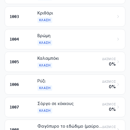
Κριθάρι
1003
ΚΛΆΣΗ
Βρώμη
1004
ΚΛΆΣΗ
Καλαμπόκι
ΔΑΣΜΌΣ
1005
0%
ΚΛΆΣΗ
Ρύζι
ΔΑΣΜΌΣ
1006
0%
ΚΛΆΣΗ
Σόργο σε κόκκους
ΔΑΣΜΌΣ
1007
0%
ΚΛΆΣΗ
Φαγόπυρο το εδώδιμο (μαύρο σιτάρι), κεχρί και κεχρί το μακρό. Άλλα δημητριακά
ΔΑΣΜΌΣ
1008