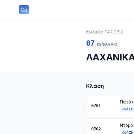
Κωδικός TARIC
/
S2
07
ΚΕΦΆΛΑΙΟ
ΛΑΧΑΝΙΚΑ,
Κλάση
Πατάτε
0701
ΚΛΆΣΗ
Ντομάτ
0702
ΚΛΆΣΗ