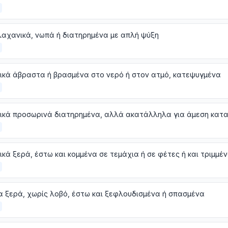
αχανικά, νωπά ή διατηρημένα με απλή ψύξη
ικά άβραστα ή βρασμένα στο νερό ή στον ατμό, κατεψυγμένα
 ξερά, χωρίς λοβό, έστω και ξεφλουδισμένα ή σπασμένα