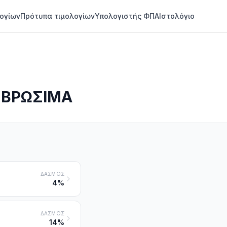
ογίων
Πρότυπα τιμολογίων
Υπολογιστής ΦΠΑ
Ιστολόγιο
, ΒΡΩΣΙΜΑ
ΔΑΣΜΌΣ
4%
ΔΑΣΜΌΣ
14%