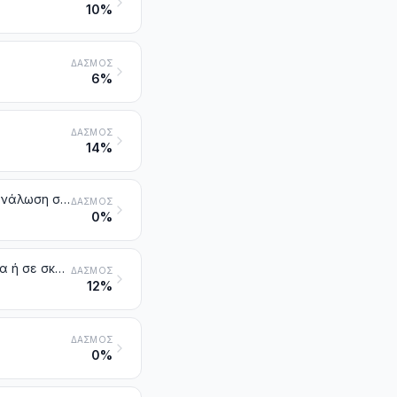
10%
ΔΑΣΜΌΣ
6%
ΔΑΣΜΌΣ
14%
Λαχανικά προσωρινά διατηρημένα, αλλά ακατάλληλα για άμεση κατανάλωση στην κατάσταση που βρίσκονται
ΔΑΣΜΌΣ
0%
Λαχανικά ξερά, έστω και κομμένα σε τεμάχια ή σε φέτες ή και τριμμένα ή σε σκόνη, αλλά όχι αλλιώς παρασκευασμένα
ΔΑΣΜΌΣ
12%
ΔΑΣΜΌΣ
0%