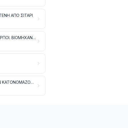
ΤΕΝΗ ΑΠΟ ΣΙΤΑΡΙ
ΣΠΕΡΜΑΤΑ ΚΑΙ ΚΑΡΠΟΙ ΕΛΑΙΩΔΕΙΣ. ΣΠΕΡΜΑΤΑ, ΣΠΟΡΟΙ ΚΑΙ ΔΙΑΦΟΡΟΙ ΚΑΡΠΟΙ. ΒΙΟΜΗΧΑΝΙΚΑ ΚΑΙ ΦΑΡΜΑΚΕΥΤΙΚΑ ΦΥΤΑ. ΑΧΥΡΑ ΚΑΙ ΧΟΡΤΟΝΟΜΕΣ
ΠΛΕΚΤΙΚΕΣ ΥΛΕΣ ΚΑΙ ΑΛΛΑ ΠΡΟΪΟΝΤΑ ΦΥΤΙΚΗΣ ΠΡΟΕΛΕΥΣΗΣ, ΠΟΥ ΔΕΝ ΚΑΤΟΝΟΜΑΖΟΝΤΑΙ ΟΥΤΕ ΠΕΡΙΛΑΜΒΑΝΟΝΤΑΙ ΑΛΛΟΥ