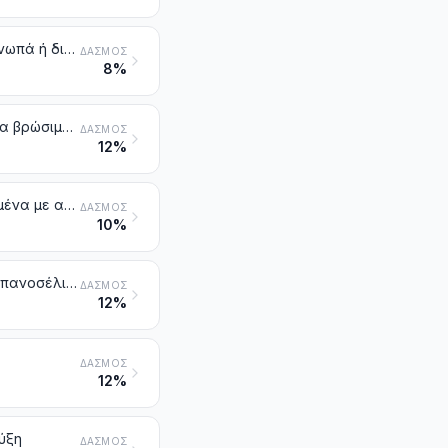
Κρεμμύδια, ασκαλώνια, σκόρδα, πράσα και άλλα παρόμοια λαχανικά, νωπά ή διατηρημένα με απλή ψύξη
ΔΑΣΜΌΣ
8%
Κράμβες, κουνουπίδια, κράμβες σγουρές, γογγυλοκράμβες και παρόμοια βρώσιμα προϊόντα του γένους Brassica, νωπά ή διατηρημένα με απλή ψύξη
ΔΑΣΜΌΣ
12%
Μαρούλια (Lactuca sativa) και ραδίκια (Cichorium spp.), νωπά ή διατηρημένα με απλή ψύξη
ΔΑΣΜΌΣ
10%
Καρότα, γογγύλια, κοκκινογούλια για σαλάτα, λαγόχορτo (σκουλί), ραπανοσέλινα, ραπάνια και παρόμοιες βρώσιμες ρίζες, νωπά ή διατηρημένα με απλή ψύξη
ΔΑΣΜΌΣ
12%
ΔΑΣΜΌΣ
12%
ύξη
ΔΑΣΜΌΣ