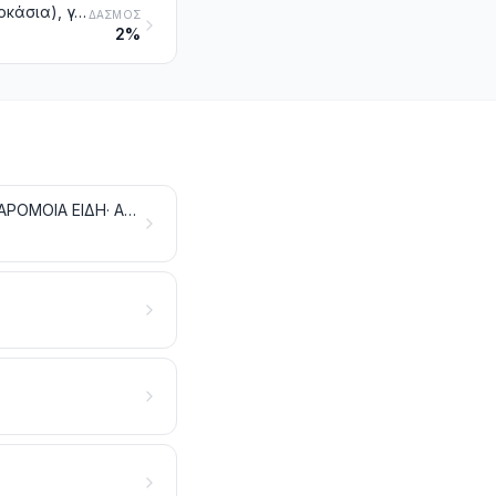
Ρίζες μανιόκας, αραρούτης ή σαλεπιού, κόνδυλοι ηλίανθου (ψευδοκολοκάσια), γλυκοπατάτες και παρόμοιες ρίζες και κόνδυλοι με υψηλή περιεκτικότητα σε άμυλο ή ινουλίνη, νωπά ή διατηρημένα, με απλή ψύξη, κατεψυγμένα ή αποξεραμένα, έστω και κομμένα σε τεμάχια ή συσσωματωμένα σε μορφή σβόλων. Εντεριώνη (ψίχα) του φοίνικα των Μολλούκων (αρτόδενδρου)
ΔΑΣΜΌΣ
2%
ΦΥΤΑ ΖΩΝΤΑΝΑ ΚΑΙ ΠΡΟΪΟΝΤΑ ΤΗΣ ΑΝΘΟΚΟΜΙΑΣ· ΒΟΛΒΟΙ, ΡΙΖΕΣ ΚΑΙ ΠΑΡΟΜΟΙΑ ΕΙΔΗ· ΑΝΘΗ ΚΑΙ ΔΙΑΚΟΣΜΗΤΙΚΑ ΦΥΛΛΩΜΑΤΑ