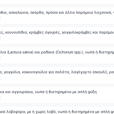
ια και αγγουράκια, νωπά ή διατηρημένα με απλή ψύξη
κά λοβοφόρα, με ή χωρίς λοβό, νωπά ή διατηρημένα με απλή ψ