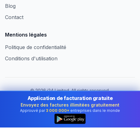
Blog
Contact
Mentions légales
Politique de confidentialité
Conditions d'utilisation
©
2026
i24 Limited. All rights reserved.
Au service des entreprises en France
Application de facturation gratuite
Envoyez des factures illimitées gratuitement
Changer de pays :
France
Approuvé par
3 000 000+
entreprises dans le monde