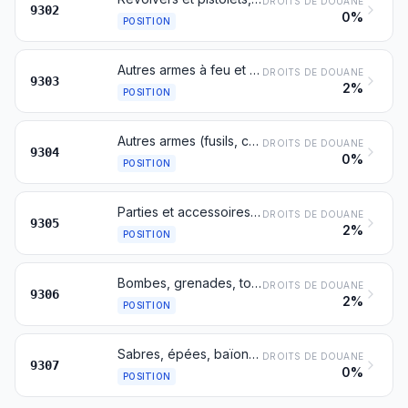
DROITS DE DOUANE
9302
0%
POSITION
Autres armes à feu et engins similaires utilisant la déflagration de la poudre (fusils et carabines de chasse, armes à feu ne pouvant être chargées que par le canon, pistolets lance-fusées et autres engins conçus uniquement pour lancer des fusées de signalisation, pistolets et revolvers pour le tir à blanc, pistolets d'abattage à cheville, canons lance-amarres, par exemple)
DROITS DE DOUANE
9303
2%
POSITION
Autres armes (fusils, carabines et pistolets à ressort, à air comprimé ou à gaz, matraques, par exemple), à l'exclusion de celles du no 9307
DROITS DE DOUANE
9304
0%
POSITION
Parties et accessoires des articles des nos 9301 à 9304
DROITS DE DOUANE
9305
2%
POSITION
Bombes, grenades, torpilles, mines, missiles, cartouches et autres munitions et projectiles, et leurs parties, y compris les chevrotines, plombs de chasse et bourres pour cartouches
DROITS DE DOUANE
9306
2%
POSITION
Sabres, épées, baïonnettes, lances et autres armes blanches, leurs parties et leurs fourreaux
DROITS DE DOUANE
9307
0%
POSITION