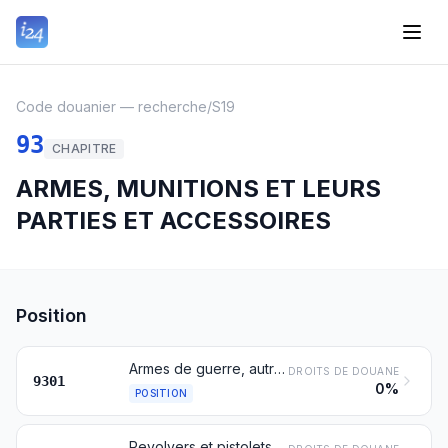
Code douanier — recherche
/
S19
93
CHAPITRE
ARMES, MUNITIONS ET LEURS
PARTIES ET ACCESSOIRES
Position
Armes de guerre, autres que les revolvers, pistolets et armes blanches du no 9307
DROITS DE DOUANE
9301
0%
POSITION
Revolvers et pistolets, autres que ceux des nos 9303 ou 9304