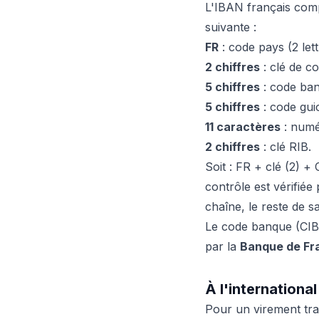
L'IBAN français co
suivante :
FR
: code pays (2 lett
2 chiffres
: clé de co
5 chiffres
: code ban
5 chiffres
: code guic
11 caractères
: numé
2 chiffres
: clé RIB.
Soit : FR + clé (2) +
contrôle est vérifiée
chaîne, le reste de sa
Le code banque (CIB) 
par la
Banque de Fr
À l'internationa
Pour un virement tra