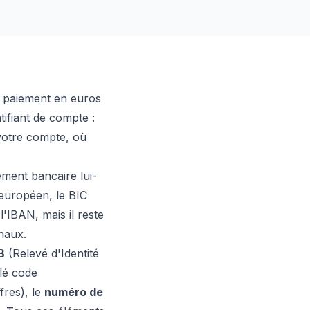
e paiement en euros
ifiant de compte :
votre compte, où
ement bancaire lui-
européen, le BIC
l'IBAN, mais il reste
naux.
B
(Relevé d'Identité
lé code
fres), le
numéro de