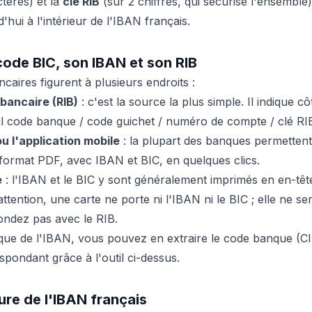
tères) et la
clé RIB
(sur 2 chiffres, qui sécurise l'ensemble
'hui à l'intérieur de l'IBAN français.
code BIC, son IBAN et son RIB
aires figurent à plusieurs endroits :
 bancaire (RIB)
: c'est la source la plus simple. Il indique cô
ail code banque / code guichet / numéro de compte / clé RI
u l'application mobile
: la plupart des banques permettent
 format PDF, avec IBAN et BIC, en quelques clics.
e
: l'IBAN et le BIC y sont généralement imprimés en en-têt
attention, une carte ne porte ni l'IBAN ni le BIC ; elle ne se
ondez pas avec le RIB.
que de l'IBAN, vous pouvez en extraire le code banque (CI
spondant grâce à l'outil ci-dessus.
ure de l'IBAN français