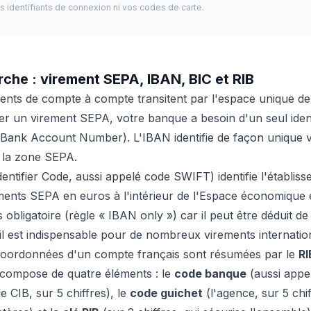
s identifiants de connexion ni vos codes de carte.
he : virement SEPA, IBAN, BIC et RIB
ents de compte à compte transitent par l'espace unique d
r un virement SEPA, votre banque a besoin d'un seul ident
 Bank Account Number). L'IBAN identifie de façon unique 
s la zone SEPA.
entifier Code, aussi appelé code SWIFT) identifie l'établiss
ents SEPA en euros à l'intérieur de l'Espace économique 
 obligatoire (règle « IBAN only ») car il peut être déduit de 
l est indispensable pour de nombreux virements internatio
 coordonnées d'un compte français sont résumées par le
RI
 compose de quatre éléments : le
code banque
(aussi appe
 CIB, sur 5 chiffres), le
code guichet
(l'agence, sur 5 chif