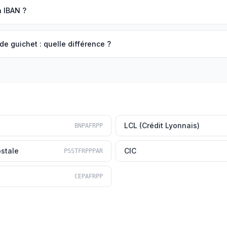
n IBAN ?
 guichet : quelle différence ?
LCL (Crédit Lyonnais)
BNPAFRPP
stale
CIC
PSSTFRPPPAR
CEPAFRPP