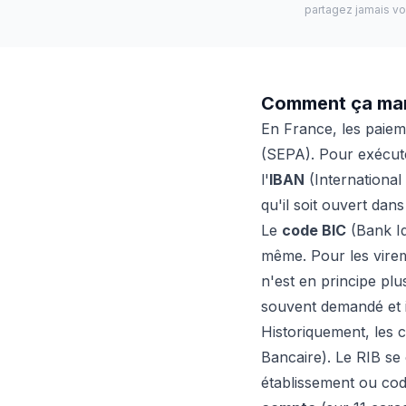
partagez jamais vo
Comment ça marc
En France, les paiem
(SEPA). Pour exécute
l'
IBAN
(International
qu'il soit ouvert dan
Le
code BIC
(Bank Id
même. Pour les virem
n'est en principe plus
souvent demandé et i
Historiquement, les
Bancaire). Le RIB se
établissement ou code