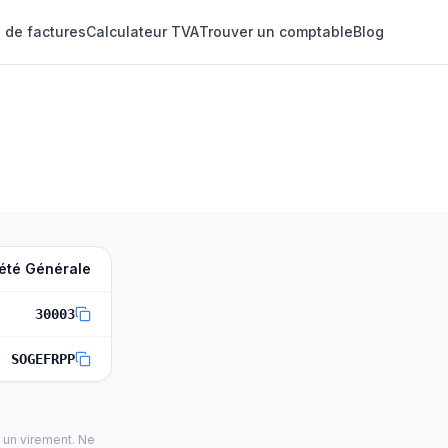
 de factures
Calculateur TVA
Trouver un comptable
Blog
été Générale
30003
SOGEFRPP
 un virement. Ne