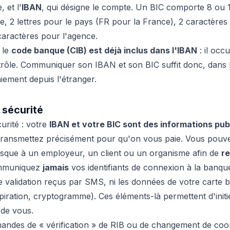
 et l'
IBAN
, qui désigne le compte. Un BIC comporte 8 ou 1
e, 2 lettres pour le pays (FR pour la France), 2 caractères 
caractères pour l'agence.
 le
code banque (CIB) est déjà inclus dans l'IBAN
: il occu
trôle. Communiquer son IBAN et son BIC suffit donc, dans la
iement depuis l'étranger.
 sécurité
curité : votre
IBAN et votre BIC sont des informations pub
 transmettez précisément pour qu'on vous paie. Vous pouv
sque à un employeur, un client ou un organisme afin de
re
ommuniquez
jamais
vos identifiants de connexion à la banqu
e validation reçus par SMS, ni les données de votre carte
xpiration, cryptogramme). Ces éléments-là permettent d'initi
 de vous.
andes de « vérification » de RIB ou de changement de co