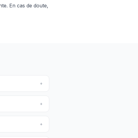
nte. En cas de doute,
+
+
+