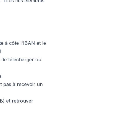
). Tous ces éléments
te à côte l'IBAN et le
B.
 de télécharger ou
e.
rt pas à recevoir un
B) et retrouver