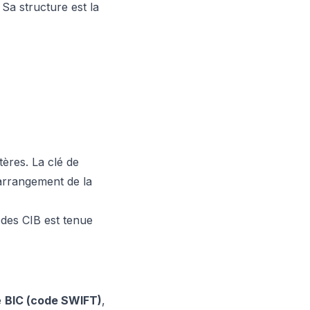
 Sa structure est la
tères. La clé de
arrangement de la
codes CIB est tenue
e
BIC (code SWIFT)
,