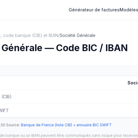
Générateur de factures
Modèles
, code banque (CIB) et IBAN
/
Société Générale
 Générale — Code BIC / IBAN
Soci
 (CIB)
WIFT
-30
·
Source
:
Banque de France (liste CIB) + annuaire BIC SWIFT
ode banque ou un IBAN peuvent être communiqués sans risque pour recevoir