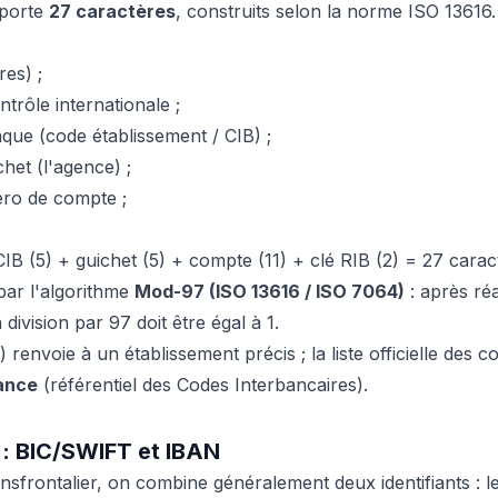
mporte
27 caractères
, construits selon la norme ISO 13616.
res) ;
ntrôle internationale ;
que (code établissement / CIB) ;
het (l'agence) ;
ro de compte ;
 CIB (5) + guichet (5) + compte (11) + clé RIB (2) = 27 carac
 par l'algorithme
Mod-97 (ISO 13616 / ISO 7064)
: après ré
 division par 97 doit être égal à 1.
renvoie à un établissement précis ; la liste officielle des 
ance
(référentiel des Codes Interbancaires).
l : BIC/SWIFT et IBAN
nsfrontalier, on combine généralement deux identifiants : l