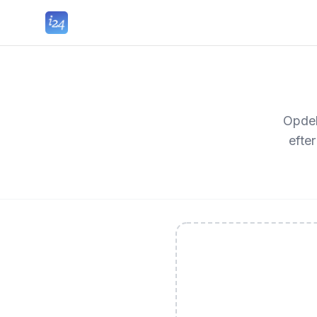
Opdel 
efter