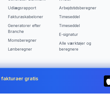
Udlægsrapport
Arbejdstidsberegner
Fakturaskabeloner
Timeseddel
Generatorer efter
Timeseddel
Branche
E-signatur
Momsberegner
Alle værktøjer og
Lønberegner
beregnere
i Denmark
akturaer gratis