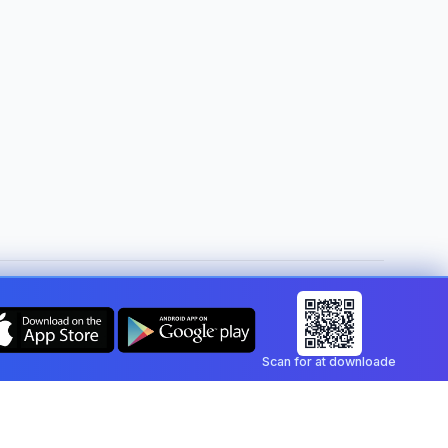
Skift land:
Denmark
Scan for at downloade