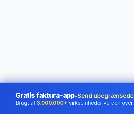
©
2026
i24 Limited. All rights reserved.
•
For virksomheder 
Gratis faktura-app
Send ubegrænsede f
•
Brugt af
3.000.000+
virksomheder verden over