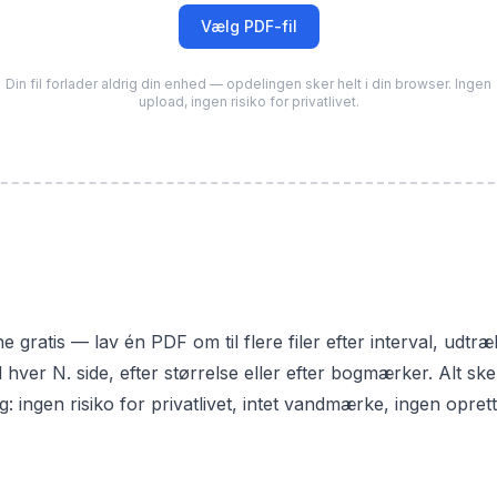
Vælg PDF-fil
Din fil forlader aldrig din enhed — opdelingen sker helt i din browser. Ingen
upload, ingen risiko for privatlivet.
 gratis — lav én PDF om til flere filer efter interval, udtræ
 hver N. side, efter størrelse eller efter bogmærker. Alt ske
ig: ingen risiko for privatlivet, intet vandmærke, ingen opret