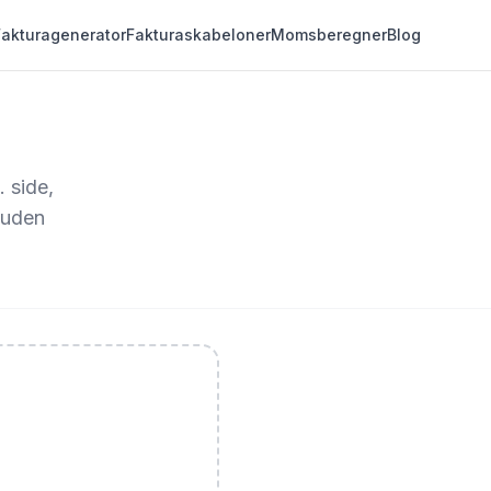
Fakturagenerator
Fakturaskabeloner
Momsberegner
Blog
. side,
, uden