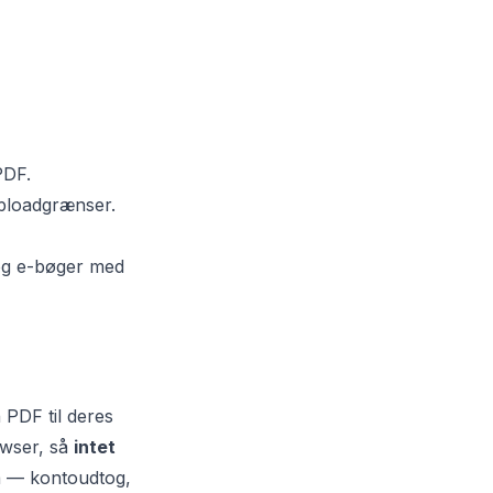
PDF.
uploadgrænser.
r og e-bøger med
PDF til deres
owser, så
intet
å — kontoudtog,