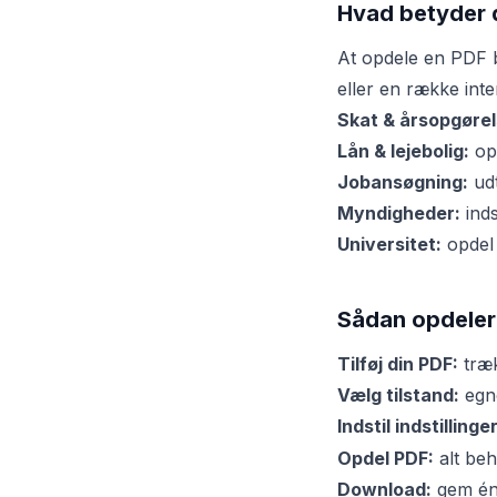
Hvad betyder 
At opdele en PDF b
eller en række inte
Skat & årsopgørel
Lån & lejebolig:
opd
Jobansøgning:
udt
Myndigheder:
inds
Universitet:
opdel 
Sådan opdeler
Tilføj din PDF:
træk
Vælg tilstand:
egne
Indstil indstillinger
Opdel PDF:
alt beh
Download:
gem én f