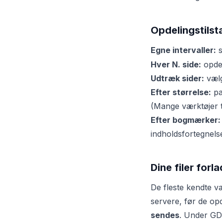
Opdelingstilst
Egne intervaller:
s
Hver N. side:
opdel
Udtræk sider:
vælg
Efter størrelse:
pa
(Mange værktøjer ta
Efter bogmærker:
indholdsfortegnels
Dine filer forl
De fleste kendte v
servere, før de opd
sendes
. Under GD