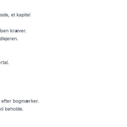
de, et kapitel
elsen kræver.
dlejeren.
tal.
er efter bogmærker.
 vil beholde.