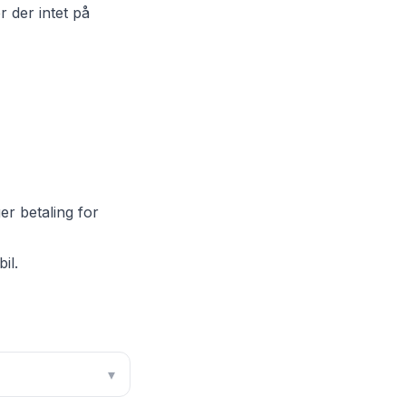
r der intet på
er betaling for
il.
▾