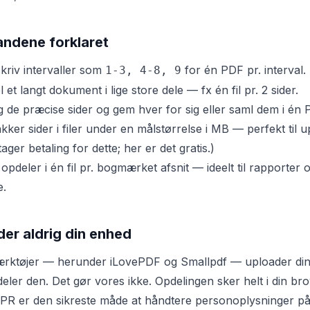
andene forklaret
kriv intervaller som
for én PDF pr. interval.
1-3, 4-8, 9
 et langt dokument i lige store dele — fx én fil pr. 2 sider.
 de præcise sider og gem hver for sig eller saml dem i én 
kker sider i filer under en målstørrelse i MB — perfekt til 
ger betaling for dette; her er det gratis.)
opdeler i én fil pr. bogmærket afsnit — ideelt til rapporte
e.
ader aldrig din enhed
ærktøjer — herunder iLovePDF og Smallpdf — uploader din 
eler den. Det gør vores ikke. Opdelingen sker helt i din br
PR er den sikreste måde at håndtere personoplysninger p