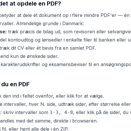
det at opdele en PDF?
etyder at dele ét dokument op i flere mindre PDF'er — én si
rvaller. Almindelige grunde i Danmark:
se:
træk præcis de bilag ud, som revisoren eller selvangiv
el kontoudtog og lønsedler i enkelte filer til banken eller u
ræk dit CV eller ét bevis fra en samlet PDF.
end kun de ønskede sider.
karakterudskrifter og eksamensbeviser til en ansøgningspor
 du en PDF
 den ind i feltet ovenfor, eller klik for at vælge.
 intervaller, hver N. side, udtræk sider, efter størrelse ell
:
skriv intervaller som
, eller klik på de sider, du
1-3, 4-8
andles med det samme, direkte i browseren.
il, eller hent alle dele i én ZIP.