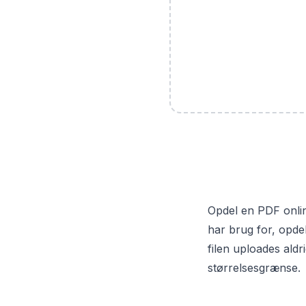
Opdel en PDF online
har brug for, opdel
filen uploades aldr
størrelsesgrænse.