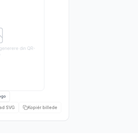
t generere din QR-
e
ogo
ad SVG
Kopiér billede