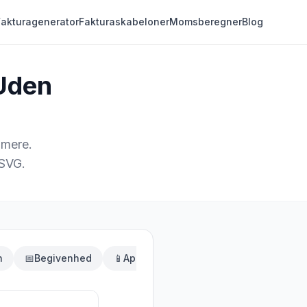
Fakturagenerator
Fakturaskabeloner
Momsberegner
Blog
Uden
 mere.
 SVG.
n
📅
Begivenhed
📱
App