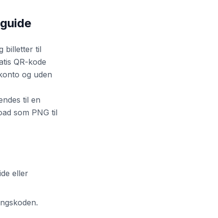
 guide
illetter til
ratis QR-kode
 konto og uden
ndes til en
load som PNG til
de eller
gangskoden.