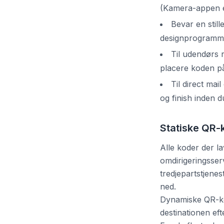
(Kamera-appen e
Bevar en still
designprogramme
Til udendørs 
placere koden på
Til direct mai
og finish inden d
Statiske QR-
Alle koder der la
omdirigeringsser
tredjepartstjene
ned.
Dynamiske QR-kod
destinationen eft