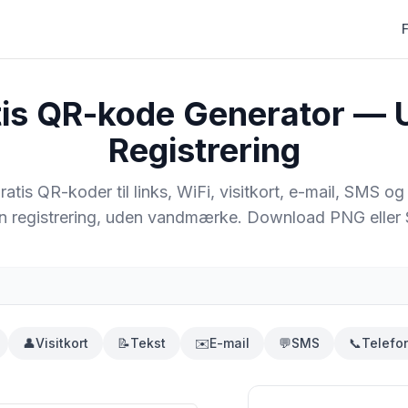
tis QR-kode Generator — 
Registrering
ratis QR-koder til links, WiFi, visitkort, e-mail, SMS og
 registrering, uden vandmærke. Download PNG eller
👤
Visitkort
📝
Tekst
✉️
E-mail
💬
SMS
📞
Telefo