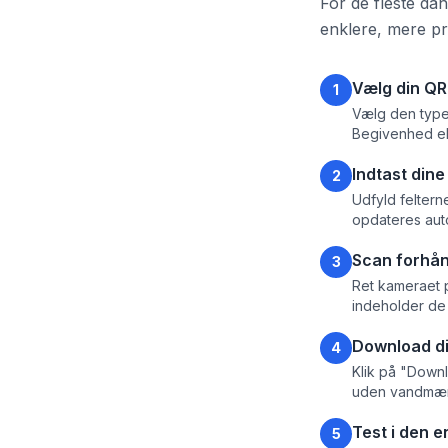
For de fleste da
enklere, mere pri
Vælg din Q
1
Vælg den type 
Begivenhed el
Indtast dine
2
Udfyld feltern
opdateres aut
Scan forhån
3
Ret kameraet 
indeholder de 
Download din
4
Klik på "Downl
uden vandmær
Test i den e
5