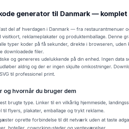
kode generator til Danmark — komplet
ast del af hverdagen i Danmark — fra restaurantmenuer og b
l visitkort, reklameplakater og produktemballage. Denne g
alle typer koder på få sekunder, direkte i browseren, uden
 downloadede filer.
atiske og genereres udelukkende på din enhed. Ingen data se
udløber aldrig og der er ingen skjulte omkostninger. Down
 SVG til professionel print.
 og hvornår du bruger dem
 brugte type. Linker til en vilkårlig hjemmeside, landingssi
 til flyers, plakater, emballage og trykt reklame.
gæster oprette forbindelse til dit netværk uden at taste ad
er, hoteller, coworking-steder og venteværelser.