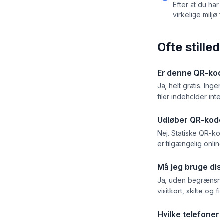
Efter at du ha
virkelige milj
Ofte still
Er denne QR-kod
Ja, helt gratis. I
filer indeholder in
Udløber QR-kod
Nej. Statiske QR-k
er tilgængelig onlin
Må jeg bruge di
Ja, uden begrænsn
visitkort, skilte og 
Hvilke telefone