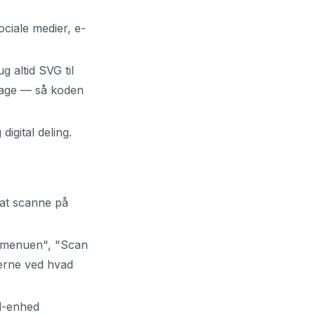
ociale medier, e-
g altid SVG til
llage — så koden
digital deling.
 at scanne på
se menuen", "Scan
gerne ved hvad
d-enhed