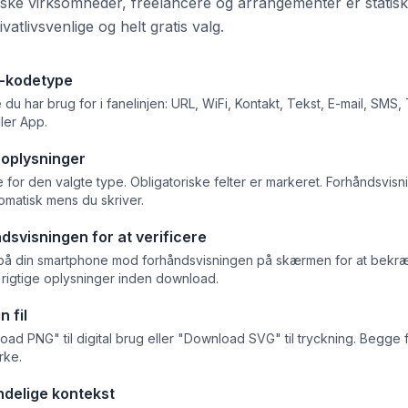
nske virksomheder, freelancere og arrangementer er statis
vatlivsvenlige og helt gratis valg.
R-kodetype
du har brug for i fanelinjen: URL, WiFi, Kontakt, Tekst, E-mail, SMS,
ler App.
 oplysninger
e for den valgte type. Obligatoriske felter er markeret. Forhåndsvi
omatisk mens du skriver.
dsvisningen for at verificere
på din smartphone mod forhåndsvisningen på skærmen for at bekræ
rigtige oplysninger inden download.
 fil
oad PNG" til digital brug eller "Download SVG" til tryckning. Begge fi
ke.
ndelige kontekst