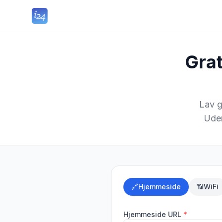
Gra
Lav g
Uden
🔗
Hjemmeside
📶
WiFi
Hjemmeside URL
*