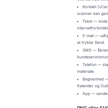
Kontakt (vCar
scanner kan gemme
Tekst — koder
internetforbinde
E-mail — udf
at trykke Send.
SMS — åbner e
kundeservicenu
Telefon — star
materiale.
Begivenhed — 
Kalender og Outl
App — sender 