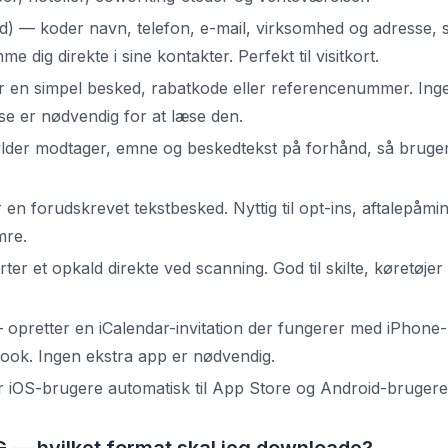
d) — koder navn, telefon, e-mail, virksomhed og adresse, 
 dig direkte i sine kontakter. Perfekt til visitkort.
 en simpel besked, rabatkode eller referencenummer. Ing
lse er nødvendig for at læse den.
ylder modtager, emne og beskedtekst på forhånd, så brug
n forudskrevet tekstbesked. Nyttig til opt-ins, aftalepåmi
mre.
ter et opkald direkte ved scanning. God til skilte, køretøjer
opretter en iCalendar-invitation der fungerer med iPhone
ook. Ingen ekstra app er nødvendig.
iOS-brugere automatisk til App Store og Android-brugere t