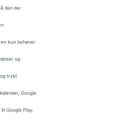
så den der
en
eren kun behøver
ndelser og
 og trykt
-kalender, Google
il Google Play.