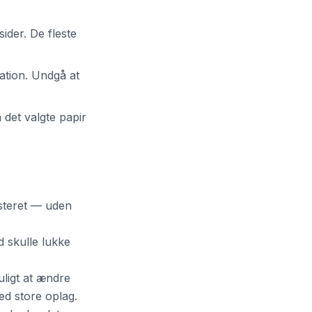
sider. De fleste
nation. Undgå at
 det valgte papir
nsteret — uden
d skulle lukke
uligt at ændre
ed store oplag.