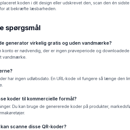
r placeret koden i dit design eller udskrevet den, scan den én sidste
ø for at bekræfte læsbarheden.
ede spørgsmål
e generator virkelig gratis og uden vandmærke?
ngen konto er nødvendig, der er ingen prøveperiode og downloadede
tet vandmærke.
erne?
oder har ingen udløbsdato. En URL-kode vil fungere så længe den 
e.
sse koder til kommercielle formål?
inger. Du kan bruge de genererede koder på produkter, markedsfø
firmakøretøjer.
r kan scanne disse QR-koder?