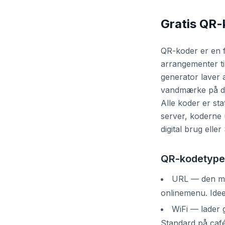
Gratis QR-
QR-koder er en f
arrangementer ti
generator laver 
vandmærke på de
Alle koder er st
server, koderne 
digital brug eller
QR-kodetyper
URL — den mest
onlinemenu. Ideel
WiFi — lader 
Standard på café