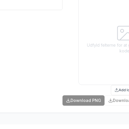
Udfyld felterne for a
kod
Add l
Download PNG
Downlo