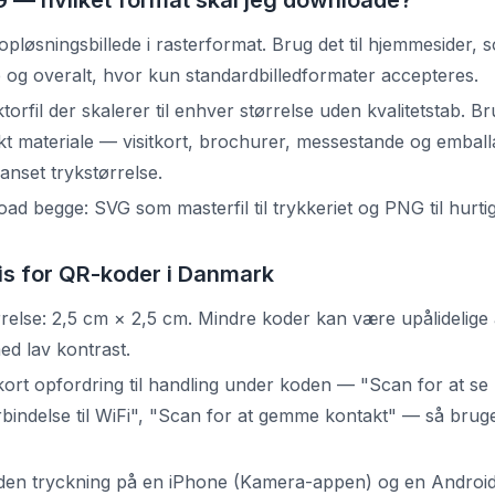
G — hvilket format skal jeg downloade?
pløsningsbillede i rasterformat. Brug det til hjemmesider, s
og overalt, hvor kun standardbilledformater accepteres.
orfil der skalerer til enhver størrelse uden kvalitetstab. Bru
ykt materiale — visitkort, brochurer, messestande og emba
anset trykstørrelse.
oad begge: SVG som masterfil til trykkeriet og PNG til hurtig 
is for QR-koder i Danmark
else: 2,5 cm × 2,5 cm. Mindre koder kan være upålidelige
ed lav kontrast.
en kort opfordring til handling under koden — "Scan for at 
orbindelse til WiFi", "Scan for at gemme kontakt" — så bru
nden tryckning på en iPhone (Kamera-appen) og en Androi