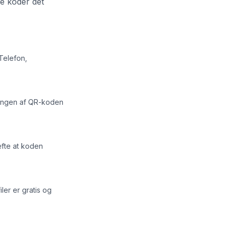
ke koder det
 Telefon,
sningen af QR-koden
fte at koden
ler er gratis og