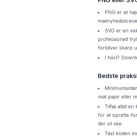
PNG eller SV
PNG er et højo
mailnyhedsbreve 
SVG er en vekt
professionelt tr
forbliver skarp u
I tvivl? Downl
Bedste praks
Minimumsstørr
mat papir eller m
Tilføj altid 
for at oprette f
der vil ske.
Test koden i