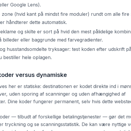
ller Google Lens).
e zone (hvid kant på mindst fire moduler) rundt om alle fire 
r håndterer dette automatisk.
reklame og skilte er sort på hvid den mest pålidelige kombi
 billeder eller baggrunde med farvegradienter.
l og husstandsomdelte tryksager: test koden efter udskrift på
u bestiller hele oplagen.
koder versus dynamiske
ves her er statiske: destinationen er kodet direkte ind i mø
ver, uden sporing af scanninger og uden afhængighed af
ster. Dine koder fungerer permanent, selv hvis dette webste
er — tilbudt af forskellige betalingstjenester — gør det m
er tryckning og se scanningsstatistik. De kan være nyttige v