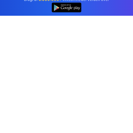
Professionelt regnskabssoftware betroet af
virksomheder i Denmark.
Værktøjer
Fakturagenerator
Kvitteringsgenerator