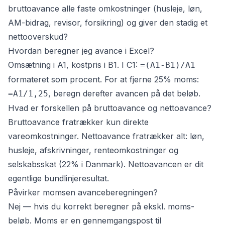
bruttoavance alle faste omkostninger (husleje, løn,
AM-bidrag, revisor, forsikring) og giver den stadig et
nettooverskud?
Hvordan beregner jeg avance i Excel?
Omsætning i A1, kostpris i B1. I C1:
=(A1-B1)/A1
formateret som procent. For at fjerne 25% moms:
, beregn derefter avancen på det beløb.
=A1/1,25
Hvad er forskellen på bruttoavance og nettoavance?
Bruttoavance fratrækker kun direkte
vareomkostninger. Nettoavance fratrækker alt: løn,
husleje, afskrivninger, renteomkostninger og
selskabsskat (22% i Danmark). Nettoavancen er dit
egentlige bundlinjeresultat.
Påvirker momsen avanceberegningen?
Nej — hvis du korrekt beregner på ekskl. moms-
beløb. Moms er en gennemgangspost til