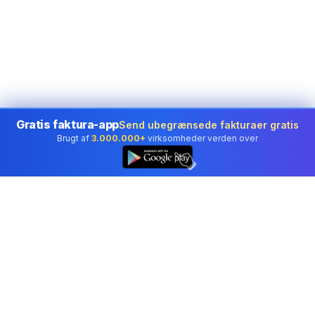
Gratis faktura-app
Send ubegrænsede fakturaer gratis
Brugt af
3.000.000+
virksomheder verden over
👆
Professionelt regnskabssoftware betroet af