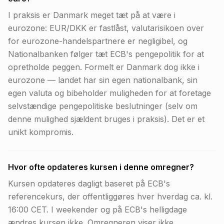
I praksis er Danmark meget tæt på at være i
eurozone: EUR/DKK er fastlåst, valutarisikoen over
for eurozone-handelspartnere er negligibel, og
Nationalbanken følger tæt ECB's pengepolitik for at
opretholde peggen. Formelt er Danmark dog ikke i
eurozone — landet har sin egen nationalbank, sin
egen valuta og bibeholder muligheden for at foretage
selvstændige pengepolitiske beslutninger (selv om
denne mulighed sjældent bruges i praksis). Det er et
unikt kompromis.
Hvor ofte opdateres kursen i denne omregner?
Kursen opdateres dagligt baseret på ECB's
referencekurs, der offentliggøres hver hverdag ca. kl.
16:00 CET. I weekender og på ECB's helligdage
ændres kursen ikke. Omregneren viser ikke