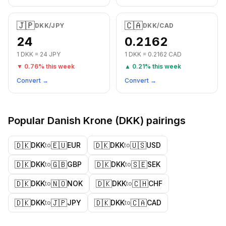
🇯🇵
🇨🇦
DKK
/
JPY
DKK
/
CAD
24
0.2162
1
DKK
=
24
JPY
1
DKK
=
0.2162
CAD
▼
0.76
% this week
▲
0.21
% this week
Convert →
Convert →
Popular
Danish Krone
(
DKK
) pairings
🇩🇰
🇪🇺
🇩🇰
🇺🇸
DKK
EUR
DKK
USD
to
to
🇩🇰
🇬🇧
🇩🇰
🇸🇪
DKK
GBP
DKK
SEK
to
to
🇩🇰
🇳🇴
🇩🇰
🇨🇭
DKK
NOK
DKK
CHF
to
to
🇩🇰
🇯🇵
🇩🇰
🇨🇦
DKK
JPY
DKK
CAD
to
to