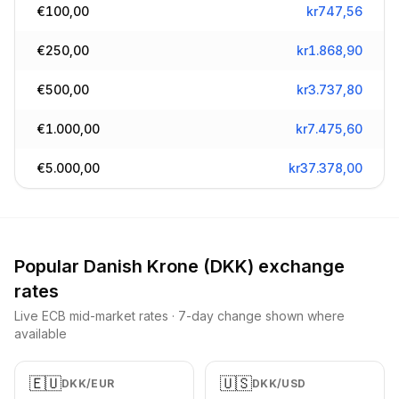
€
100,00
kr
747,56
€
250,00
kr
1.868,90
€
500,00
kr
3.737,80
€
1.000,00
kr
7.475,60
€
5.000,00
kr
37.378,00
Popular
Danish Krone
(
DKK
) exchange
rates
Live ECB mid-market rates · 7-day change shown where
available
🇪🇺
🇺🇸
DKK
/
EUR
DKK
/
USD