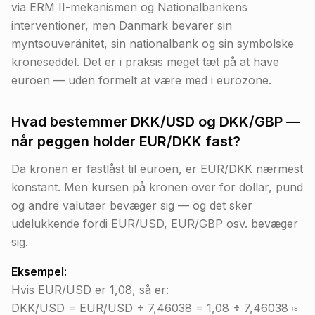
via ERM II-mekanismen og Nationalbankens
interventioner, men Danmark bevarer sin
myntsouveränitet, sin nationalbank og sin symbolske
kroneseddel. Det er i praksis meget tæt på at have
euroen — uden formelt at være med i eurozone.
Hvad bestemmer DKK/USD og DKK/GBP —
når peggen holder EUR/DKK fast?
Da kronen er fastlåst til euroen, er EUR/DKK nærmest
konstant. Men kursen på kronen over for dollar, pund
og andre valutaer bevæger sig — og det sker
udelukkende fordi EUR/USD, EUR/GBP osv. bevæger
sig.
Eksempel:
Hvis EUR/USD er 1,08, så er:
DKK/USD = EUR/USD ÷ 7,46038 = 1,08 ÷ 7,46038 ≈