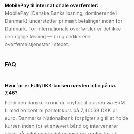
MobilePay til internationale overførsler:
MobilePay (Danske Banks løsning, dominerende i
Danmark) understøtter primært betalinger inden for
Danmark. For internationale overførsler er det ikke
den rigtige løsning — brug dedikerede
overførselstjenester i stedet.
FAQ
Hvorfor er EUR/DKK-kursen næsten altid på ca.
7,46?
Fordi den danske krone er knyttet til euroen via ERM
II med en central paritetskurs på 7,46038 DKK pr.
euro. Danmarks Nationalbank forpligter sig til at holde
kursen inden for et snævert bånd og intervenerer
aktivt på valutamarkedet og justerer renter for at