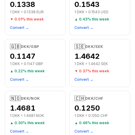
0.1338
0.1543
1
DKK
=
0.1338
EUR
1
DKK
=
0.1543
USD
▼
0.01
% this week
▲
0.43
% this week
Convert →
Convert →
🇬🇧
🇸🇪
DKK
/
GBP
DKK
/
SEK
0.1147
1.4642
1
DKK
=
0.1147
GBP
1
DKK
=
1.4642
SEK
▲
0.22
% this week
▼
0.37
% this week
Convert →
Convert →
🇳🇴
🇨🇭
DKK
/
NOK
DKK
/
CHF
1.4681
0.1250
1
DKK
=
1.4681
NOK
1
DKK
=
0.1250
CHF
▲
0.30
% this week
▲
0.46
% this week
Convert →
Convert →