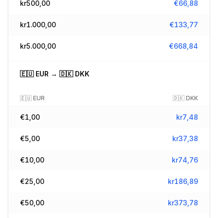
kr
500,00
€
66,88
kr
1.000,00
€
133,77
kr
5.000,00
€
668,84
🇪🇺
EUR
→
🇩🇰
DKK
🇪🇺
EUR
🇩🇰
DKK
€
1,00
kr
7,48
€
5,00
kr
37,38
€
10,00
kr
74,76
€
25,00
kr
186,89
€
50,00
kr
373,78