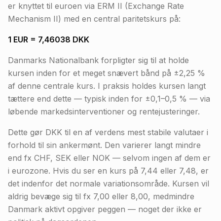
er knyttet til euroen via ERM II (Exchange Rate
Mechanism II) med en central paritetskurs på:
1 EUR = 7,46038 DKK
Danmarks Nationalbank forpligter sig til at holde
kursen inden for et meget snævert bånd på ±2,25 %
af denne centrale kurs. I praksis holdes kursen langt
tættere end dette — typisk inden for ±0,1–0,5 % — via
løbende markedsinterventioner og rentejusteringer.
Dette gør DKK til en af verdens mest stabile valutaer i
forhold til sin ankermønt. Den varierer langt mindre
end fx CHF, SEK eller NOK — selvom ingen af dem er
i eurozone. Hvis du ser en kurs på 7,44 eller 7,48, er
det indenfor det normale variationsområde. Kursen vil
aldrig bevæge sig til fx 7,00 eller 8,00, medmindre
Danmark aktivt opgiver peggen — noget der ikke er