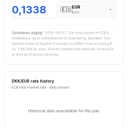
0,1338
EUR
🇪🇺
Euro
Opdateres dagligt
·
2026-08-07
·
De viste kurser er ECB's
middelkurs og er udelukkende til orientering. Bemærk: Den
danske krone er knyttet til euroen via ERM II med en kurs på
ca. 7,46 DKK pr. euro. Kursen varierer kun minimalt. Invoice24
er ikke en finansiel tjeneste.
DKK
/
EUR
rate history
ECB mid-market rate · daily closes
Historical data unavailable for this pair.