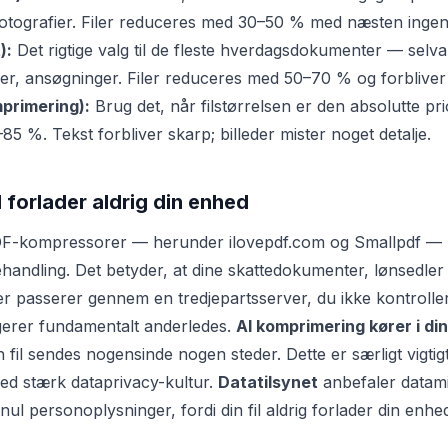
 fotografier. Filer reduceres med 30–50 % med næsten ingen 
):
Det rigtige valg til de fleste hverdagsdokumenter — selva
aer, ansøgninger. Filer reduceres med 50–70 % og forbliver 
primering):
Brug det, når filstørrelsen er den absolutte prior
 %. Tekst forbliver skarp; billeder mister noget detalje.
il forlader aldrig din enhed
DF-kompressorer — herunder ilovepdf.com og Smallpdf — upl
ehandling. Det betyder, at dine skattedokumenter, lønsedler
r passerer gennem en tredjepartsserver, du ikke kontroller
gerer fundamentalt anderledes.
Al komprimering kører i di
 fil sendes nogensinde nogen steder. Dette er særligt vigti
ed stærk dataprivacy-kultur.
Datatilsynet
anbefaler datam
ul personoplysninger, fordi din fil aldrig forlader din enhe