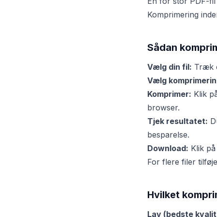
En for stor PDF-fil
Komprimering inden
Sådan komprime
Vælg din fil:
Træk d
Vælg komprimerin
Komprimer:
Klik p
browser.
Tjek resultatet:
Du
besparelse.
Download:
Klik på
For flere filer til
Hvilket kompri
Lav (bedste kvalit