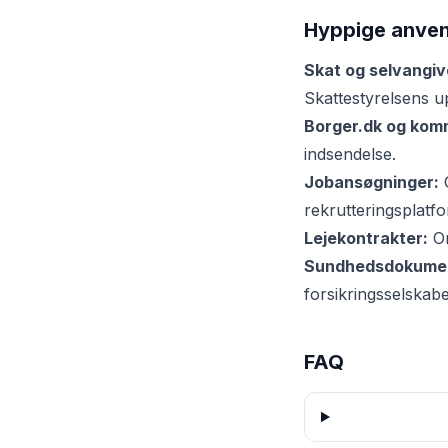
Hyppige anven
Skat og selvangiv
Skattestyrelsens 
Borger.dk og kom
indsendelse.
Jobansøgninger:
C
rekrutteringsplatf
Lejekontrakter:
Om
Sundhedsdokumen
forsikringsselskabe
FAQ