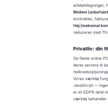
arkitekttegninger,
Mellem (anbefalet
kontrakter, faktur
Høj (maksimal kom
reduceres med 70–85
Privatliv: din f
De fleste online P
deres servere til b
helbredsoplysninge
Vores værktøj fun
JavaScript — ingen
er et GDPR-land m
værktøj behandler n