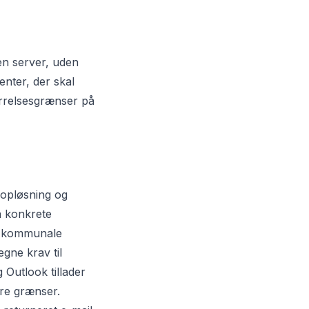
 en server, uden
enter, der skal
ørrelsesgrænser på
 opløsning og
å konkrete
g kommunale
gne krav til
 Outlook tillader
re grænser.