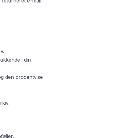
 returneret e-mail.
v.
ukkende i din
og den procentvise
rkiv.
føljer,