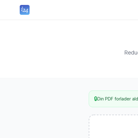
Reduc
🔒
Din PDF forlader ald