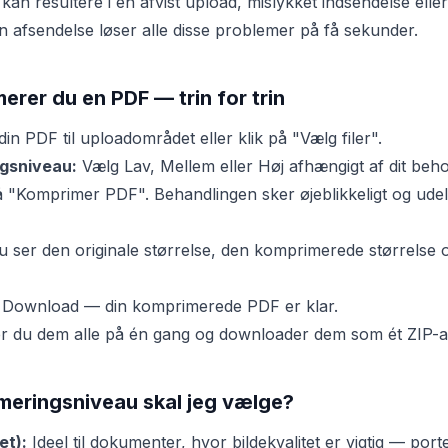
 kan resultere i en afvist upload, mislykket indsendelse eller
 afsendelse løser alle disse problemer på få sekunder.
rer du en PDF — trin for trin
in PDF til uploadområdet eller klik på "Vælg filer".
gsniveau:
Vælg Lav, Mellem eller Høj afhængigt af dit beho
å "Komprimer PDF". Behandlingen sker øjeblikkeligt og udel
 ser den originale størrelse, den komprimerede størrelse 
 Download — din komprimerede PDF er klar.
føjer du dem alle på én gang og downloader dem som ét ZIP-a
meringsniveau skal jeg vælge?
et):
Ideel til dokumenter, hvor bildekvalitet er vigtig — porte