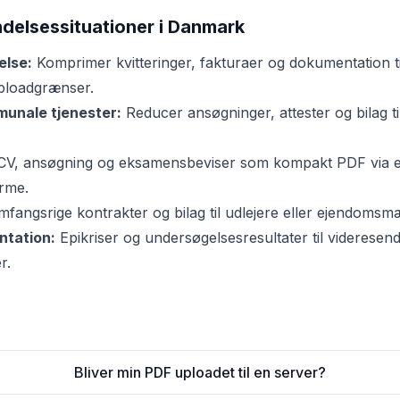
delsessituationer i Danmark
else:
Komprimer kvitteringer, fakturaer og dokumentation ti
uploadgrænser.
munale tjenester:
Reducer ansøgninger, attester og bilag ti
V, ansøgning og eksamensbeviser som kompakt PDF via e-
orme.
fangsrige kontrakter og bilag til udlejere eller ejendomsm
tation:
Epikriser og undersøgelsesresultater til videresende
r.
Bliver min PDF uploadet til en server?