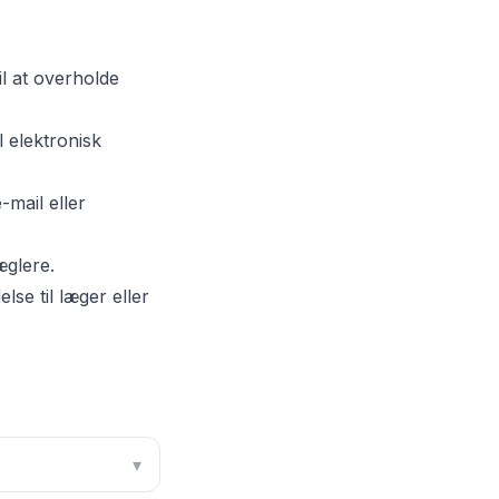
l at overholde
l elektronisk
mail eller
æglere.
lse til læger eller
▾