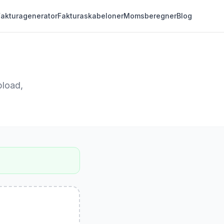
Fakturagenerator
Fakturaskabeloner
Momsberegner
Blog
pload,