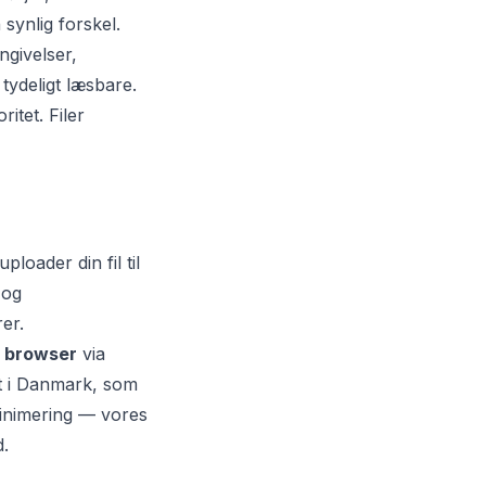
synlig forskel.
ngivelser,
tydeligt læsbare.
itet. Filer
oader din fil til
 og
er.
n browser
via
gt i Danmark, som
inimering — vores
d.