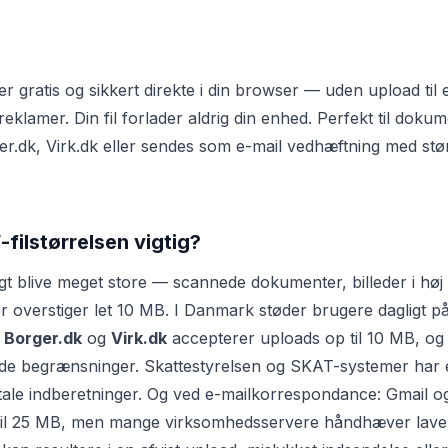
r gratis og sikkert direkte i din browser — uden upload til
reklamer. Din fil forlader aldrig din enhed. Perfekt til dokum
er.dk, Virk.dk eller sendes som e-mail vedhæftning med st
filstørrelsen vigtig?
igt blive meget store — scannede dokumenter, billeder i høj
er overstiger let 10 MB. I Danmark støder brugere dagligt p
:
Borger.dk
og
Virk.dk
accepterer uploads op til 10 MB, o
nde begrænsninger. Skattestyrelsen og SKAT-systemer har e
gitale indberetninger. Og ved e-mailkorrespondance: Gmail og
til 25 MB, men mange virksomhedsservere håndhæver lave